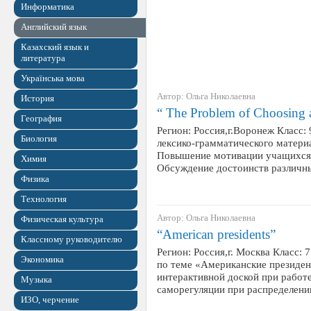
Информатика
Английский язык
Казахский язык и
литература
Українська мова
Автор: Ольга Николаевна
История
“ The Problem of Choosing 
География
Регион: Россия,г.Воронеж Класс:
Биология
лексико-грамматического матери
Повышение мотивации учащихся в
Химия
Обсуждение достоинств различн
Физика
Технология
Автор: Ольга Николаевна
Физическая культура
“American presidents”
Классному руководителю
Регион: Россия,г. Москва Класс: 
Экономика
по теме «Американские президен
интерактивной доской при работе
Музыка
саморегуляции при распределени
ИЗО, черчение