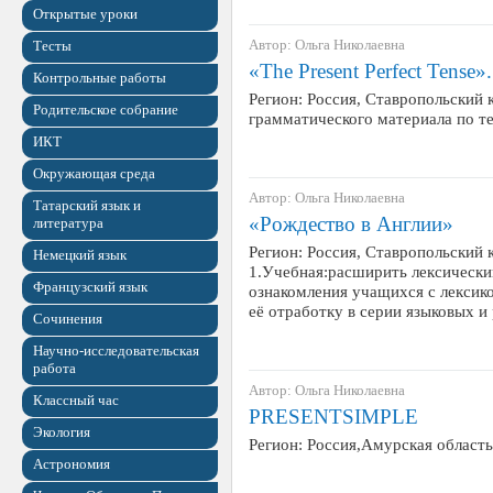
Открытые уроки
Автор: Ольга Николаевна
Тесты
«The Present Perfect Tense».
Контрольные работы
Регион: Россия, Ставропольский к
Родительское собрание
грамматического материала по теме
ИКТ
Окружающая среда
Автор: Ольга Николаевна
Татарский язык и
«Рождество в Англии»
литература
Регион: Россия, Ставропольский к
Немецкий язык
1.Учебная:расширить лексически
Французский язык
ознакомления учащихся с лексик
её отработку в серии языковых и
Сочинения
Научно-исследовательская
работа
Автор: Ольга Николаевна
Классный час
PRESENTSIMPLE
Экология
Регион: Россия,Амурская област
Астрономия