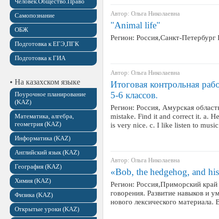
Человек.Общество.Право
Автор: Ольга Николаевна
Самопознание
"Animal life"
ОБЖ
Регион: Россия,Санкт-Петербург
Подготовка к ЕГЭ,ПГК
Подготовка к ГИА
Автор: Ольга Николаевна
• На казахском языке
Итоговая контрольная рабо
5-6 классов.
Поурочное планирование
(KAZ)
Регион: Россия, Амурская область 
mistake. Find it and correct it. a. H
Математика, алгебра,
геометрия (KAZ)
is very nice. c. I like listen to musi
Информатика (KAZ)
Английский язык (KAZ)
Автор: Ольга Николаевна
География (KAZ)
«Bob, the hedgehog, and his
Химия (KAZ)
Регион: Россия,Приморский край 
говорения. Развитие навыков и у
Физика (KAZ)
нового лексического материала. 
Открытые уроки (KAZ)