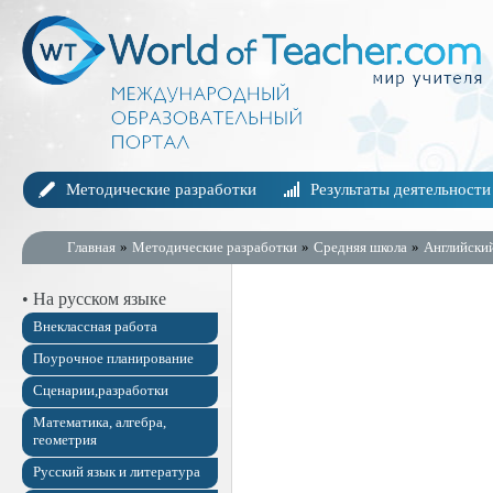
Методические разработки
Результаты деятельности
Главная
»
Методические разработки
»
Средняя школа
»
Английски
• На русском языке
Внеклассная работа
Поурочное планирование
Сценарии,разработки
Математика, алгебра,
геометрия
Русский язык и литература