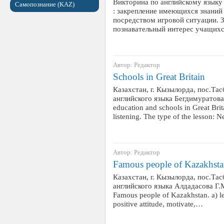
Викторина по английскому языку 
Самопознание (KAZ)
: закрепление имеющихся знаний 
посредством игровой ситуации. 
познавательный интерес учащихс
Автор: Редактор
Schools in Great Britain
Казахстан, г. Кызылорда, пос.Та
английского языка Бегдимуратова 
education and schools in Great Brit
listening. The type of the lesson:
Автор: Редактор
Famous people of Kazakhst
Казахстан, г. Кызылорда, пос.Та
английского языка Алдадасова Г.М
Famous people of Kazakhstan. a) lex
positive attitude, motivate,…