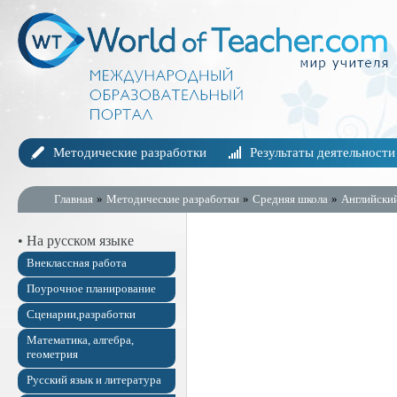
Методические разработки
Результаты деятельности
Главная
»
Методические разработки
»
Средняя школа
»
Английски
• На русском языке
Внеклассная работа
Поурочное планирование
Сценарии,разработки
Математика, алгебра,
геометрия
Русский язык и литература