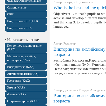
Человек.Общество.Право
Автор: Базаркул Кеулимжаева
Who is the best and the quic
Самопознание
Objectives: 1. to teach pupils to wo
ОБЖ
activise and develop different kinds
Подготовка к ЕГЭ,ПГК
and thinking 3. to develop pupils’ l
language…
Подготовка к ГИА
• На казахском языке
Автор: Редактор
Поурочное планирование
Викторина по английскому
(KAZ)
возраста
Математика, алгебра,
геометрия (KAZ)
Республика Казахстан,Караганди
«Основная школа №40» Учитель а
Информатика (KAZ)
Цель: закрепление имеющихся зна
посредством игровой ситуации. 
Английский язык (KAZ)
География (KAZ)
Химия (KAZ)
Автор: Досщанова Индира Ахмедияев
Физика (KAZ)
Викторина по английскому
возраста
Открытые уроки (KAZ)