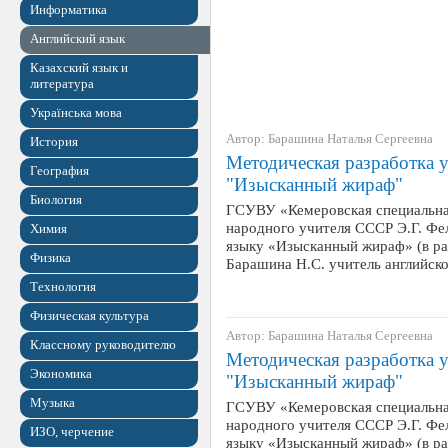
Информатика
Английский язык
Казахский язык и
литература
Українська мова
Автор: Барашина Наталья Сергеевна
История
Методическая разработка 
География
"Изысканный жираф"
Биология
ГСУВУ «Кемеровская специальна
народного учителя СССР Э.Г. Фе
Химия
языку «Изысканный жираф» (в ра
Физика
Барашина Н.С. учитель английс
Технология
Физическая культура
Автор: Барашина Наталья Сергеевна
Классному руководителю
Методическая разработка 
Экономика
"Изысканный жираф"
Музыка
ГСУВУ «Кемеровская специальна
народного учителя СССР Э.Г. Фе
ИЗО, черчение
языку «Изысканный жираф» (в ра