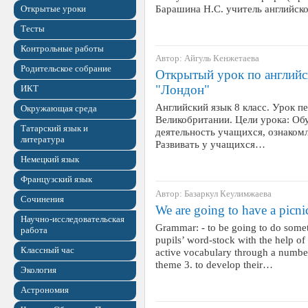
Барашина Н.С. учитель английск
Открытые уроки
Тесты
Контрольные работы
Автор: Айгуль Кенжетаева
Родительское собрание
Открытый урок по английск
"Лондон"
ИКТ
Английский язык 8 класс. Урок п
Окружающая среда
Великобритании. Цели урока: О
Татарский язык и
деятельность учащихся, ознакомл
литература
Развивать у учащихся…
Немецкий язык
Французский язык
Автор: Базаркул Кеулимжаева
Сочинения
We are going to have a picni
Научно-исследовательская
Grammar: - to be going to do someth
работа
pupils’ word-stock with the help of
Классный час
active vocabulary through a numbe
theme 3. to develop their…
Экология
Астрономия