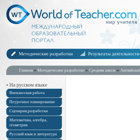
Методические разработки
Результаты деятельности
Главная
»
Методические разработки
»
Средняя школа
»
Английски
• На русском языке
Внеклассная работа
Поурочное планирование
Сценарии,разработки
Математика, алгебра,
геометрия
Русский язык и литература