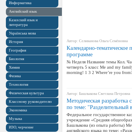
Информатика
Английский язык
Казахский язык и
литература
Українська мова
Автор: Селиванова Ольга Семёновна
История
Календарно-тематическое п
География
программе
Биология
№ Неделя Название темы Кол. Час
четверть 5 класс Me and my famil
Химия
morning! 1 3 2 Where’re you fro
Физика
Технология
Физическая культура
Автор: Башлыкова Светлана Петровна
Методическая разработка с
Классному руководителю
по теме: "Разделительный 
Экономика
Федеральное государственное ка
Музыка
учреждение «Средняя общеобраз
Башлыкова (из опыта работы) Ме
ИЗО, черчение
английского языка по теме: «Ра