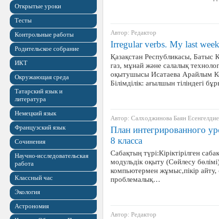
Открытые уроки
Тесты
Автор: Редактор
Контрольные работы
Irregular verbs. My last wee
Родительское собрание
Қазақстан Республикасы, Батыс 
ИКТ
газ, мұнай және салалық технолог
оқытушысы Исатаева Арайлым Ко
Окружающая среда
Білімділік: ағылшын тіліндегі бұ
Татарский язык и
литература
Немецкий язык
Автор: Салходжинова Баян Есенгелдие
Французский язык
План интегрированного ур
8 класса
Сочинения
Сабақтың түрі:Кіріктірілген саба
Научно-исследовательская
модульдік оқыту (Сөйлесу бөлімі)
работа
компьютермен жұмыс,пікір айту, 
Классный час
проблемалық…
Экология
Астрономия
Автор: Редактор