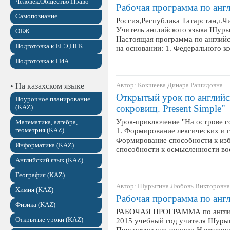
Человек.Общество.Право
Рабочая программа по англ
Самопознание
Россия,Республика Татарстан,г.
Учитель английского языка Шуры
ОБЖ
Настоящая программа по английс
Подготовка к ЕГЭ,ПГК
на основании: 1. Федерального 
Подготовка к ГИА
Автор: Кокшеева Динара Рашидовна
• На казахском языке
Открытый урок по английс
Поурочное планирование
(KAZ)
сокровищ. Present Simple"
Урок-приключение "На острове со
Математика, алгебра,
геометрия (KAZ)
1. Формирование лексических и г
Формирование способности к изб
Информатика (KAZ)
способности к осмысленности во
Английский язык (KAZ)
География (KAZ)
Автор: Шурыгина Любовь Викторовна
Химия (KAZ)
Рабочая программа по англ
Физика (KAZ)
РАБОЧАЯ ПРОГРАММА по английск
Открытые уроки (KAZ)
2015 учебный год учителя Шур
Пояснительная записка Настояща