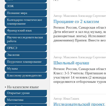
ЗОЖ
Познание мира
Автор: Максимов Александр Сергееви
Календарно-тематическое
Прощание со 2 классом
планирование
Регион: Россия, Самарская облас
Французский язык
Дети вбегают в зал под музыку, 
разноцветные ленты). Исполняют 
Научно-исследовательская
движениями) Припев: Вместе ве
работа
ОРКСЭ
Экология
Автор: Максимов Александр Сергееви
Поурочное планирование
Школьный ералаш
Музыка
Регион: Россия, Самарская облас
Класс: 3-5 Учитель: Приглашаю в
Классному руководителю
участвуют 14 человек (2 команды
определяются отборочным туром. 
• На казахском языке
Открытые уроки
Автор: Илья Гашек
Математика
Исследовательский проект