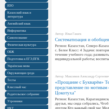
ИЗО
Казахский язык и
литература
Английский язык
Информатика
Автор: Илья Гашек
Самопознание
Систематизация и обобщен
Физическая культура
Регион: Казахстан, Северо-Казах
с. Белое Класс: 4 Задачи: повтор
ОБЖ
течение учебного года; развиват
индивидуальной работы; воспит
Подготовка к ЕГЭ,ПГК
Українська мова
Окружающая среда
Автор: Максимов Александр Сергееви
Тесты
«Прощание с Букварём» Те
представление по мотивам 
Классный час
Цокотуха"
Родительское собрание
Регион: Казахстан, Карагандинск
Утренники
друзья, мы сюда собрались, Чтоб
другом Кто каждый свой час Мол
ИКТ