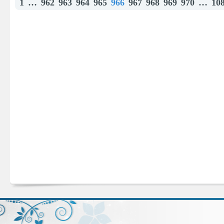
1
…
962
963
964
965
966
967
968
969
970
…
10