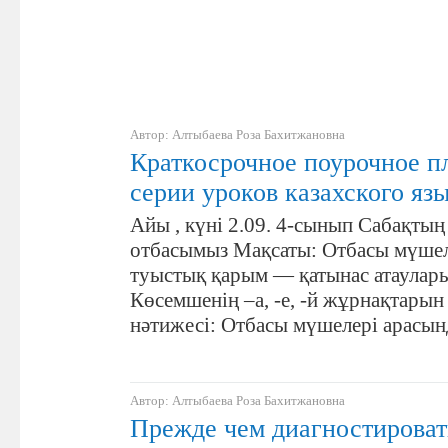
Автор: Алтыбаева Роза Бахитжановна
Краткосрочное поурочное п
серии уроков казахского яз
Айы , күні 2.09. 4-сынып Сабақтың 
отбасымыз Мақсаты: Отбасы мүшеле
туыстық қарым — қатынас атаулары
Көсемшенің –а, -е, -й жұрнақтарын
нәтижесі: Отбасы мүшелері арасы
Автор: Алтыбаева Роза Бахитжановна
Прежде чем диагностироват