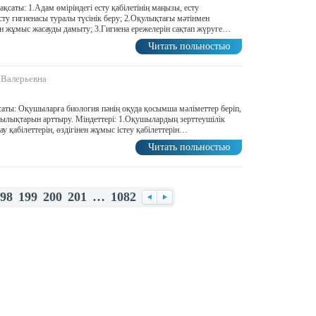
саты: 1.Адам өміріндегі есту қабілетінің маңызы, есту
ту гигиенасы туралы түсінік беру; 2.Оқулықтағы мәтінмен
ен жұмыс жасауды дамыту; 3.Гигиена ережелерін сақтап жүруге…
Читать польностью
 Валерьевна
ты: Оқушыларға биология пәнің оқуда қосымша мәліметтер беріп,
ылықтарын арттыру. Міндеттері: 1.Оқушылардың зерттеушілік
у қабілеттерін, өздігінен жұмыс істеу қабілеттерін…
Читать польностью
98
199
200
201
…
1082
Назад
Вперед