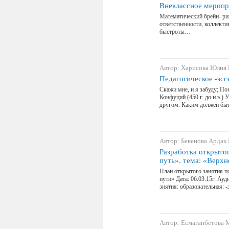
Внеклассное меропр
Математический брейн- ри
ответственности, коллект
быстроты…
Автор: Харисова Юлия
Педагогическое -эсс
Скажи мне, и я забуду; По
Конфуций (450 г. до н.э.)
другом. Каким должен быт
Автор: Бекенова Ардак
Разработка открыто
путь». тема: «Верхн
План открытого занятия п
пути» Дата: 06.03.15г. Ау
знятия: образовательная: 
Автор: Есмаганбетова