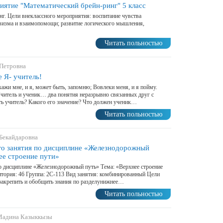
иятие "Математический брейн-ринг" 5 класс
нг. Цели внеклассного мероприятия: воспитание чувства
ивизма и взаимопомощи; развитие логического мышления,
Читать польностью
 Петровна
е Я- учитель!
кажи мне, и я, может быть, запомню; Вовлеки меня, и я пойму.
 Учитель и ученик… два понятия неразрывно связанных друг с
ь учитель? Какого его значение? Что должен ученик…
Читать польностью
 Бекайдаровна
го занятия по дисциплине «Железнодорожный
ее строение пути»
о дисциплине «Железнодорожный путь» Тема: «Верхнее строение
дитория: 46 Группа: 2С-113 Вид занятия: комбинированный Цели
-закрепить и обобщить знания по разделунижнее…
Читать польностью
 Мадина Казыккызы