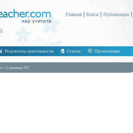
Главная
Блоги
Публикации
Результаты деятельности
Статьи
Презентации
е » Страница 197