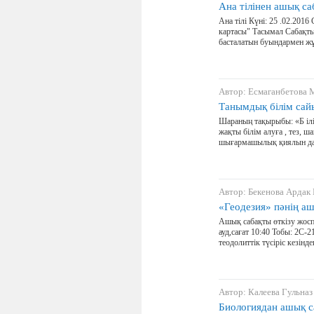
Ана тілінен ашық са
Ана тілі Күні: 25 .02.201
картасы" Тасымал Сабақт
басталатын буындармен жұ
Автор: Есмаганбетова
Танымдық білім са
Шараның тақырыбы: «Б іл
жақты білім алуға , тез, 
шығармашылық қиялын дамы
Автор: Бекенова Ардак
«Геодезия» пәнің аш
Ашық сабақты өткізу жоспа
ауд,сағат 10:40 Тобы: 2С-
теодолиттік түсіріс кезінд
Автор: Калеева Гульназ
Биологиядан ашық с