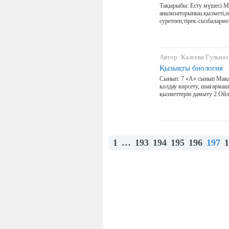
Тақырыбы: Есту мүшесі Мақ
анализаторының қызметі,ес
суретпен,тірек-сызбаларм
Автор: Калеева Гульназ
Қызықты биология
Сынып: 7 «А» сынып Мақса
қолдау көрсету, шығармаш
қызметтерін дамыту 2.Ойла
1
…
193
194
195
196
197
1