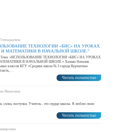
 Геннадьевна
ПОЛЬЗОВАНИЕ ТЕХНОЛОГИИ «БИС» НА УРОКАХ
 И МАТЕМАТИКИ В НАЧАЛЬНОЙ ШКОЛЕ."
ении Тема: «ИСПОЛЬЗОВАНИЕ ТЕХНОЛОГИИ «БИС» НА УРОКАХ
ТЕМАТИКИ В НАЧАЛЬНОЙ ШКОЛЕ.» Хилько Наталия
льных классов КГУ «Средняя школа № 3 города Курчатова»
бласть,…
Читать польностью
яна Ивановна
, слова, поступки. Учитель - это сердце школы. Я люблю свою
Читать польностью
димировна