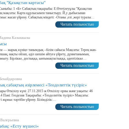
бақ "Қазақстан картасы"
6 Сыныбы: 1 «Б» Сабақтың тақырыбы: Е.Өтетілеуұлы "Қазақстан
ың мақсаты: Карта құрлысымен таныстыру. Й,у дыбысынан
мыс жасап үйрену. Сабақтың міндеті: -Отаны ,елі ,жері туралы…
Читать польностью
 Мадина Казыккызы
йысы
ім — жарық күнің» танымдық –білім сайысы Мақсаты: Терең жан-
шапшаң, нақты ойлап, әділ шешім айтуға үйрету, дүниетанымын,
ту. Бірлікке, достыққа, ынтымақтастыққа, әдептілікке…
Читать польностью
 Бекайдаровна
ық сабақтың әзірлемесі «Теодолиттік түсіріс»
ры Өткізілу күні: 27.11.2015 ж Өткізілу орны және уақыты: 46
214 Пәні: Геодезия Тақырыбы: «Теодолиттік түсіріс» Мақсаты:
егі жұмыс тәртібін үйрену. Білімділік:…
Читать польностью
 Валерьевна
абақ: «Есту мүшесі»