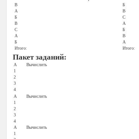
В
Б
А
В
Б
C
В
А
C
Б
А
В
Б
А
Итого:
Итого:
Пакет заданий:
A
Вычислить
1
2
3
4
A
Вычислить
1
2
3
4
A
Вычислить
1