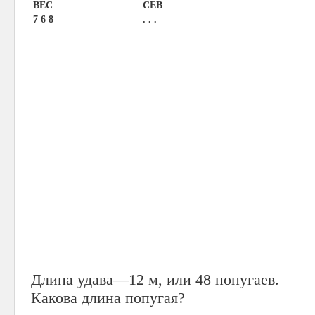
ВЕС
СЕВ
7 6 8
. . .
Длина удава—12 м, или 48 попугаев.
Какова длина попугая?