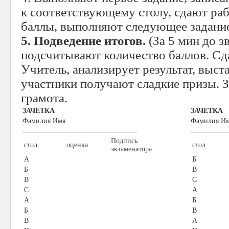
к соответствующему столу, сдают раб
баллы, выполняют следующее задание 
5. Подведение итогов.
(За 5 мин до з
подсчитывают количество баллов. Сд
Учитель, анализирует результат, выст
участники получают сладкие призы. З
грамота.
ЗАЧЕТКА
ЗАЧЕТКА
Фамилия Имя
Фамилия И
________________________________
__________
Подпись
стол
оценка
стол
экзаменатора
А
Б
Б
В
В
C
C
А
А
Б
Б
В
В
А