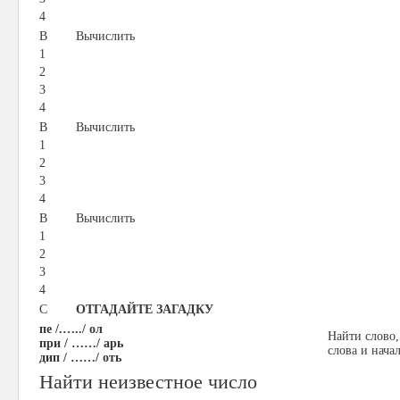
4
В
Вычислить
1
2
3
4
В
Вычислить
1
2
3
4
В
Вычислить
1
2
3
4
С
ОТГАДАЙТЕ ЗАГАДКУ
пе /.…../ ол
Найти слово,
при / ……/ арь
слова и нача
дип / ……/ оть
Найти неизвестное число