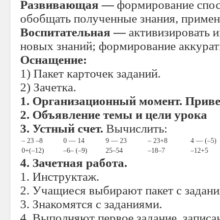
Развивающая —
формирование спос
обобщать полученные знания, применя
Воспитательная —
активизировать 
новых знаний; формирование аккурат
Оснащение:
1) Пакет карточек заданий.
2) Зачетка.
1. Организационный момент. Приве
2. Объявление темы и цели урока
3. Устный счет.
Вычислить:
– 23 –8
0 — 14
9 — 23
– 23+8
4 — (–5)
0+(–12)
–6– (–9)
25–54
–18–7
–12+5
4. Зачетная работа.
1. Инструктаж.
2. Учащиеся выбирают пакет с задани
3. Знакомятся с заданиями.
4. Выполняют первое задание, записан