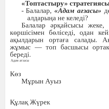
«Топтастыру» стратегиясы
-
Балалар,
«Адам ағзасы»
де
алдарыңа не келеді?
Балалар әрқайсысы жеке,
көршісімен бөліседі, одан к
ақылдарын ортаға салады.
жұмыс — топ басшысы ортақ 
береді.
Адам ағзасы
Көз
Мұрын Ауыз
Құлақ Жүрек