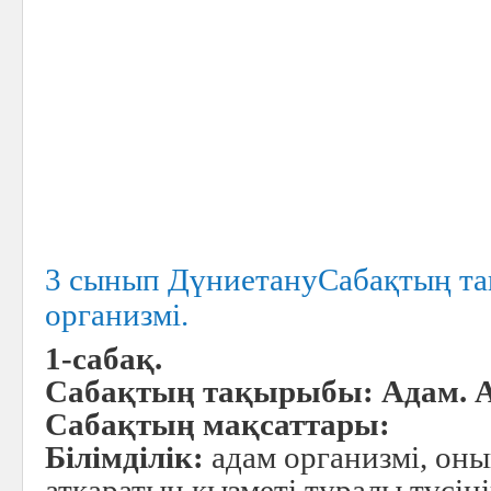
3 сынып ДүниетануCабақтың та
организмі.
1-сабақ.
Cабақтың тақырыбы: Адам. А
Cабақтың мақсаттары:
Білімділік:
aдам организмі, он
атқаратын қызметі туралы түсіні