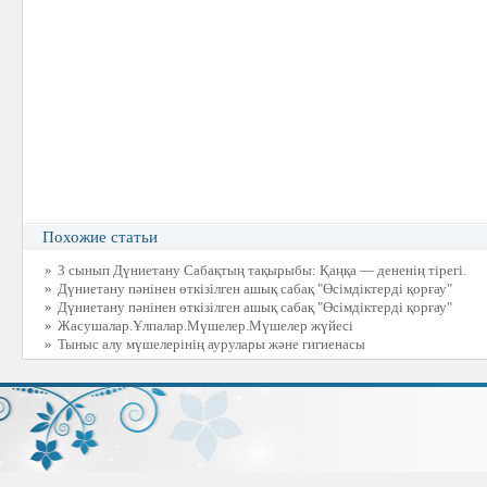
Похожие статьи
»
3 сынып Дүниетану Cабақтың тақырыбы: Қаңқа — дененің тірегі.
»
Дүниетану пәнінен өткізілген ашық сабақ "Өсімдіктерді қорғау"
»
Дүниетану пәнінен өткізілген ашық сабақ "Өсімдіктерді қорғау"
»
Жасушалар.Ұлпалар.Мүшелер.Мүшелер жүйесі
»
Тыныс алу мүшелерінің аурулары және гигиенасы