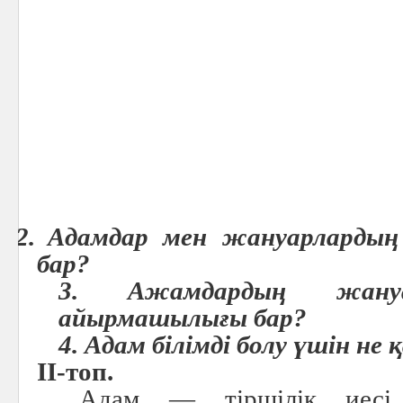
2.
Адамдар мен жануарлардың
бар?
3. Ажамдардың жануа
айырмашылығы бар?
4. Адам білімді болу үшін не
II-топ.
Адам — тіршілік иесі 