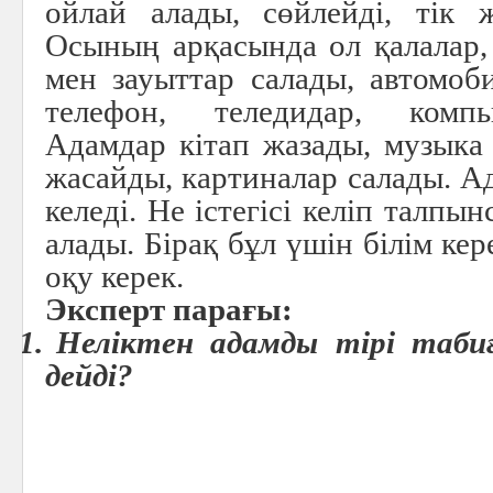
ойлай алады, сөйлейді, тік ж
Осының арқасында ол қалалар,
мен зауыттар салады, автомоб
телефон, теледидар, комп
Адамдар кітап жазады, музыка
жасайды, картиналар салады. А
келеді. Не істегісі келіп талпын
алады. Бірақ бұл үшін білім кер
оқу керек.
Эксперт парағы:
1.
Неліктен адамды тірі таби
дейді?