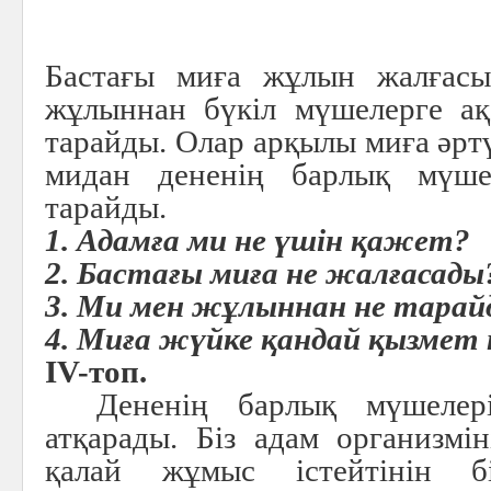
Бастағы миға жұлын жалғас
жұлыннан бүкіл мүшелерге ақ
тарайды. Олар арқылы миға әртү
мидан дененің барлық мүшел
тарайды.
1. Адамға ми не үшін қажет?
2. Бастағы миға не жалғасады
3. Ми мен жұлыннан не тарай
4. Миға жүйке қандай қызмет 
IV-топ.
Дененің барлық мүшелер
атқарады. Біз адам организм
қалай жұмыс істейтінін б