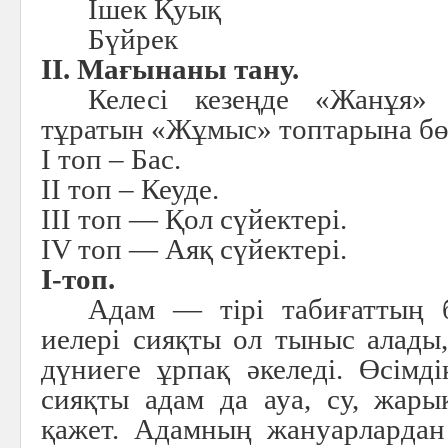
Ішек Қуық
Бүйрек
II. Мағынаны тану.
Келесі кезеңде «Жанұя»
тұратын «Жұмыс» топтарына бөл
I топ – Бас.
II топ – Кеуде.
III топ — Қол сүйектері.
IV топ — Аяқ сүйектері.
I-топ.
Адам — тірі табиғаттың б
иелері сияқты ол тыныс алады,
дүниеге ұрпақ әкеледі. Өсімд
сияқты адам да ауа, су, жар
қажет. Адамның жануарлардан