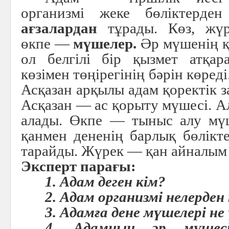
организмі жеке бөліктерд
ағзалардан
тұрады. Көз, жүре
өкпе —
мүшелер.
Әр мүшенің 
ол белгілі бір қызмет атқар
көзімен төңірегінің бәрін көред
Асқазан арқылы адам қоректік 
Асқазан — ас қорыту мүшесі. А
алады. Өкпе — тыныс алу мү
қанмен дененің барлық бөлікте
тарайды. Жүрек — қан айналым
Эксперт парағы:
1. Адам деген кім?
2. Адам организмі нелерде
3. Адамға дене мүшелері не
4. Адамның әр мүшес