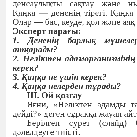
денсаулықты сақтау және ны
Қаңқа — дененің тірегі. Қаңқа
Олар — бас, кеуде, қол және аяқ 
Эксперт парағы:
1. Дененің барлық мүшеле
атқарады?
2. Неліктен адаморганизмінің
керек?
3. Қаңқа не үшін керек?
4. Қаңқа нелерден тұрады?
III. Ой қозғау
Яғни, «Неліктен адамды та
дейді?» деген сұраққа жауап айт
Берілген сурет (слайд
дәлелдеуге тиісті.