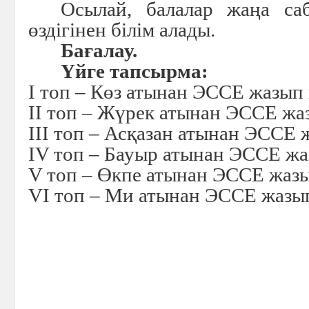
Осылай, балалар жаңа саб
өздігінен білім алады.
Бағалау.
Үйге тапсырма:
I топ – Көз атынан ЭССЕ жазып 
II топ – Жүрек атынан ЭССЕ жаз
III топ – Асқазан атынан ЭССЕ ж
IV топ – Бауыр атынан ЭССЕ жаз
V топ – Өкпе атынан ЭССЕ жазы
VI топ – Ми атынан ЭССЕ жазып