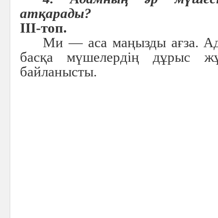
атқарады?
III-топ.
Ми — аса маңызды ағза. А
басқа мүшелердің дұрыс ж
байланысты.