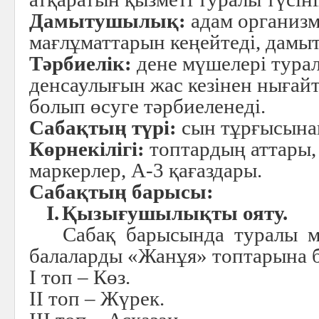
Дамытушылық:
aдам организм
мағлұматтарын кеңейтеді, дамы
Тәрбиелік:
дене мүшелері турал
денсаулығын жас кезінен нығай
болып өсуге тәрбиеленеді.
Сабақтың түрі:
сын тұрғысынан
Көрнекілігі:
топтардың аттары, 
маркерлер, А-3 қағаздары.
Сабақтың барысы:
I.
Қызығушылықты ояту.
Сабақ барысында туралы м
балаларды «Жанұя» топтарына б
I топ – Көз.
II топ – Жүрек.