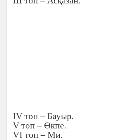
III топ – Асқазан.
IV топ – Бауыр.
V топ – Өкпе.
VI топ – Ми.