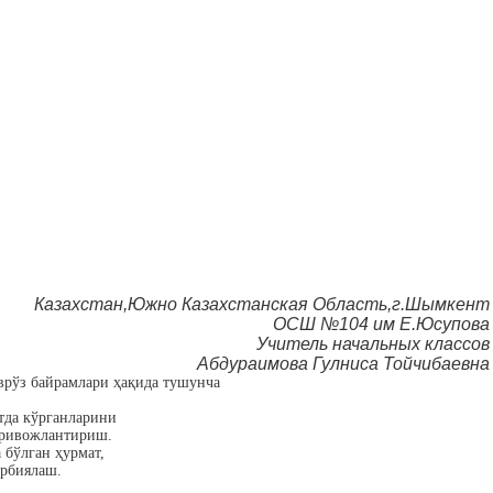
Казахстан,Южно Казахстанская Область,г.Шымкент
ОСШ №104 им Е.Юсупова
Учитель начальных классов
Абдураимова Гулниса Тойчибаевна
аврўз байрамлари ҳақида тушунча
атда кўрганларини
 ривожлантириш.
 бўлган ҳурмат,
арбиялаш.