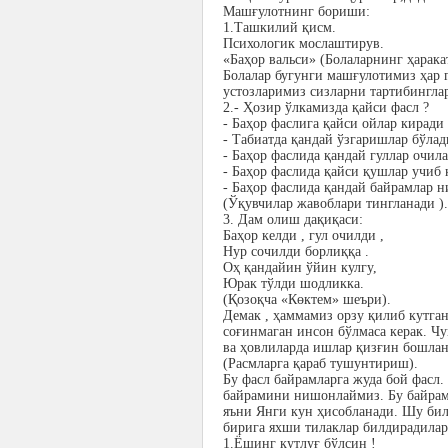
Машғулотнинг бориши:
1.Ташкилий қисм.
Психологик мослаштирув.
«Баҳор вальси» (Болаларнинг ҳарака
Болалар бугунги машғулотимиз ҳар 
устозларимиз сизларни тартибингл
2.- Ҳозир ўлкамизда қайси фасл ?
- Баҳор фаслига қайси ойлар киради 
- Табиатда қандай ўзгаришлар бўлад
- Баҳор фаслида қандай гуллар очила
- Баҳор фаслида қайси қушлар учиб 
- Баҳор фаслида қандай байрамлар 
(Ўқувчилар жавоблари тингланади ).
3. Дам олиш дақиқаси:
Баҳор келди , гул очилди ,
Нур сочилди борлиққа .
Оҳ қандайин ўйин кулгу,
Юрак тўлди шодликка.
(Қозоқча «Көктем» шеъри).
Демак , ҳаммамиз орзу қилиб кутган
соғинмаган инсон бўлмаса керак. Чу
ва ҳовлиларда ишлар қизғин бошлана
(Расмларга қараб тушунтириш).
Бу фасл байрамларга жуда бой фасл
байрамини нишонлаймиз. Бу байрам 
яъни Янги кун ҳисобланади. Шу би
бирига яхши тилаклар билдирадилар
1.Ёшинг қутлуғ бўлсин !