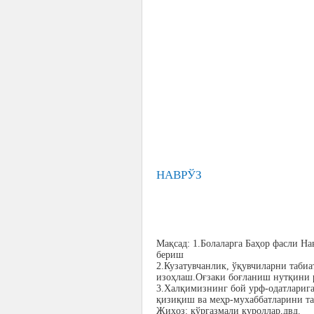
НАВРЎЗ
Мақсад: 1.Болаларга Баҳор фасли Н
бериш
2.Кузатувчанлик, ўқувчиларни таби
изоҳлаш.Оғзаки боғланиш нутқини
3.Халқимизнинг бой урф-одатларига
қизиқиш ва меҳр-мухаббатларини т
Жиҳоз: кўргазмали қуроллар,двд.