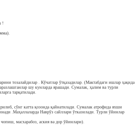
 !
мма).
рини тозалайдилар . Кўчатлар ўтқазадилар. (Мактабдаги ишлар ҳақида
 аразлашганлар шу кунларда ярашади. Сумалак, ҳалим ва турли
арга тарқатилади.
рилиб, сўнг катта қозонда қайнатилади. Сумалак атрофида яхши
инади .Маҳаллаларда Наврўз сайллари ўтказилади. Турли ўйинлар
 чопиш, масхарабоз, аския ва дор ўйинлари).