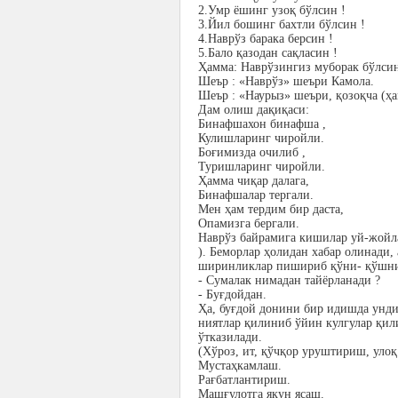
2.Умр ёшинг узоқ бўлсин !
3.Йил бошинг бахтли бўлсин !
4.Наврўз барака берсин !
5.Бало қазодан сақласин !
Ҳамма: Наврўзингиз муборак бўлсин
Шеър : «Наврўз» шеъри Камола.
Шеър : «Наурыз» шеъри, қозоқча (ҳа
Дам олиш дақиқаси:
Бинафшахон бинафша ,
Кулишларинг чиройли.
Боғимизда очилиб ,
Туришларинг чиройли.
Ҳамма чиқар далага,
Бинафшалар тергали.
Мен ҳам тердим бир даста,
Опамизга бергали.
Наврўз байрамига кишилар уй-жойла
). Беморлар ҳолидан хабар олинади,
ширинликлар пишириб қўни- қўшнил
- Сумалак нимадан тайёрланади ?
- Буғдойдан.
Ҳа, буғдой донини бир идишда унди
ниятлар қилиниб ўйин кулгулар қил
ўтказилади.
(Хўроз, ит, қўчқор уруштириш, улоқ
Мустаҳкамлаш.
Рағбатлантириш.
Машғулотга якун ясаш.