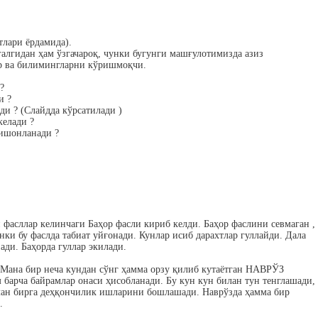
тлари ёрдамида).
галгидан ҳам ўзгачароқ, чунки бугунги машғулотимизда азиз
ар ва билимингларни кўришмоқчи.
?
и ?
ди ? (Слайдда кўрсатилади )
келади ?
нишонланади ?
 фасллар келинчаги Баҳор фасли кириб келди. Баҳор фаслини севмаган ,
нки бу фаслда табиат уйғонади. Кунлар исиб дарахтлар гуллайди. Дала
ди. Баҳорда гуллар экилади.
. Мана бир неча кундан сўнг ҳамма орзу қилиб кутаётган НАВРЎЗ
барча байрамлар онаси ҳисобланади. Бу кун кун билан тун тенглашади,
лан бирга деҳқончилик ишларини бошлашади. Наврўзда ҳамма бир
.