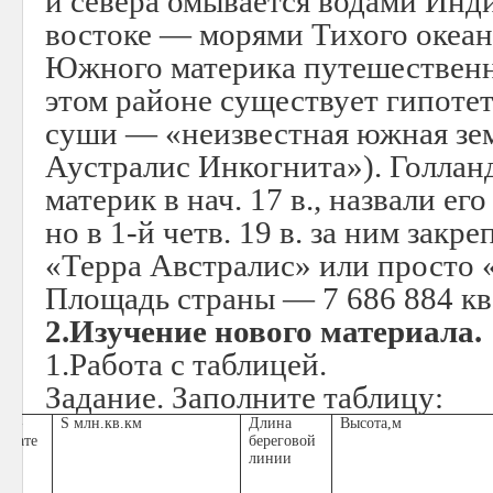
и севера омывается водами Инди
востоке — морями Тихого океан
Южного материка путешественни
этом районе существует гипотет
суши — «неизвестная южная зе
Аустралис Инкогнита»). Голла
материк в нач. 17 в., назвали е
но в 1-й четв. 19 в. за ним закр
«Терра Австралис» или просто 
Площадь страны — 7 686 884 кв.
2.Изучение нового материала.
1.Работа с таблицей.
Задание. Заполните таблицу:
зва-
S
млн.кв.км
Длина
Высота,м
е мате
береговой
ка
линии