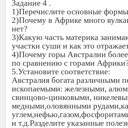
Задание 4 .
1)Перечислите основные формы
2)Почему в Африке много вулкан
нет?
3)Какую часть материка заним
участки суши и как это отражае
4)Почему горы Австралии более
по сравнению с горами Африки
5.Установите соответствие:
Австралия богата различными 
ископаемыми: железными, алю
свинцово-цинковыми, никелевы
медными,оловянными рудами,к
углем,нефью,газом,фосфоритам
и т.д.Разделите указанные поле