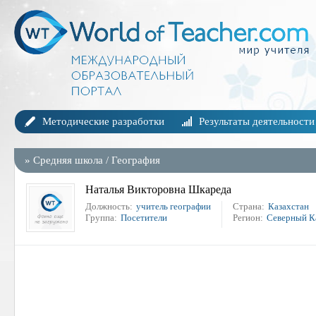
Методические разработки
Результаты деятельности
»
Средняя школа
/
География
Наталья Викторовна Шкареда
Должность:
учитель географии
Страна:
Казахстан
Группа:
Посетители
Регион:
Северный К