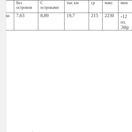
Без
С
тыс.км
ср
макс
мин
островов
островами
стра-
7,63
8,89
19,7
215
2230
-
12
я
оз.
Эйр