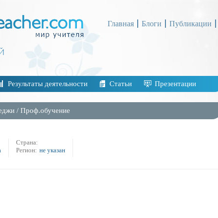
Главная
Блоги
Публикации
Результаты деятельности
Статьи
Презентации
еджи
/
Проф.обучение
Страна:
а
Регион:
не указан