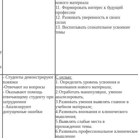
нового материала
11. Формировать интерес к будущей
профессии
12. Развивать уверенность в своих
силах
13. Воспитывать сознательное усвоение
темы
у
ы
- Студенты демонстрируют
С целью:
повязки
1. Определить уровень усвоения и
-Отвечают на вопросы
понимания нового материала;
- Оказывают помощь
2.Отработать манипуляции, умение
отвечающему студенту при
анализировать;
затруднении
3.Развивать умения выявлять главное в
- Анализируют
учебном материале;
допущенные ошибки
4.Развивать внимания и клинического
мышления;
5.Выявлять слабые места в
прохождении темы.
6.Развивать профессиональное клиническое
мышление