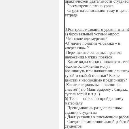
практической деятельности студенто
- Рассмотрение плана урока.
- Студенты записывают тему и цель 
тетрадь
3.Контроль исходного уровня знани
а) Фронтальный устный опрос:
-Что такое «десмургия»?
-Отличие понятий «повязка » и
«перевязка» ?
-Перечислите основные правила
наложения мягких повязок .
- Какие виды мягких повязок знаете
-Какие осложнения могут
возникнуть при наложении слишко
тугой и слабой повязки? Какие
действия необходимо предпринять?
-Какие специальные повязки вы
знаете? ( по Маштафарову , бандаж,
суспензорий и т.д. )
б) Тест — опрос по пройденному
материалу
- Преподаватель раздает тестовые
задания студентам
- Даёт указания к письменной работ
- Следит за самостоятельной работо
студентов