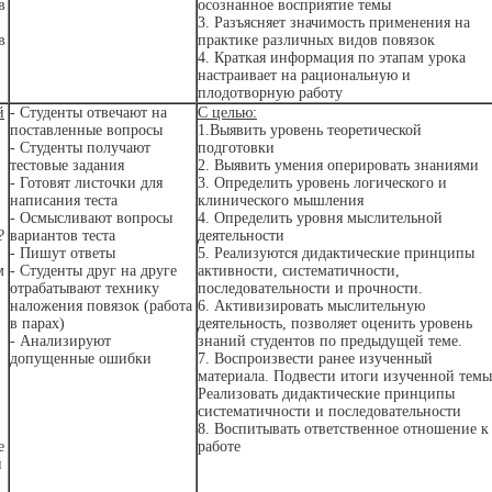
в
осознанное восприятие темы
3. Разъясняет значимость применения на
в
практике различных видов повязок
4. Краткая информация по этапам урока
настраивает на рациональную и
плодотворную работу
й
- Студенты отвечают на
С целью:
поставленные вопросы
1.Выявить уровень теоретической
- Студенты получают
подготовки
тестовые задания
2. Выявить умения оперировать знаниями
- Готовят листочки для
3. Определить уровень логического и
написания теста
клинического мышления
- Осмысливают вопросы
4. Определить уровня мыслительной
?
вариантов теста
деятельности
- Пишут ответы
5. Реализуются дидактические принципы
м
- Студенты друг на друге
активности, систематичности,
отрабатывают технику
последовательности и прочности.
наложения повязок (работа
6. Активизировать мыслительную
в парах)
деятельность, позволяет оценить уровень
- Анализируют
знаний студентов по предыдущей теме.
допущенные ошибки
7. Воспроизвести ранее изученный
материала. Подвести итоги изученной темы
Реализовать дидактические принципы
систематичности и последовательности
8. Воспитывать ответственное отношение к
е
работе
й