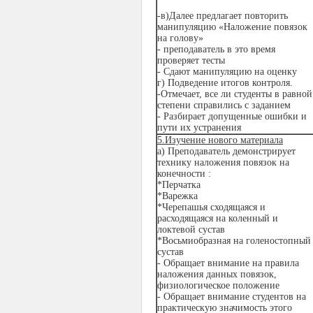
-в)Далее предлагает повторить
манипуляцию «Наложение повязок
на голову»
- преподаватель в это время
проверяет тесты
- Сдают манипуляцию на оценку
г) Подведение итогов контроля.
-Отмечает, все ли студенты в равной
степени справились с заданием
- Разбирает допущенные ошибки и
пути их устранения
5.Изучение нового материала
а) Преподаватель демонстрирует
технику наложения повязок на
конечности :
*Перчатка
*Варежка
*Черепашья сходящаяся и
расходящаяся на коленный и
локтевой сустав
*Восьмиобразная на голеностопный
сустав
- Обращает внимание на правила
наложения данных повязок,
физиологическое положение
- Обращает внимание студентов на
практическую значимость этого