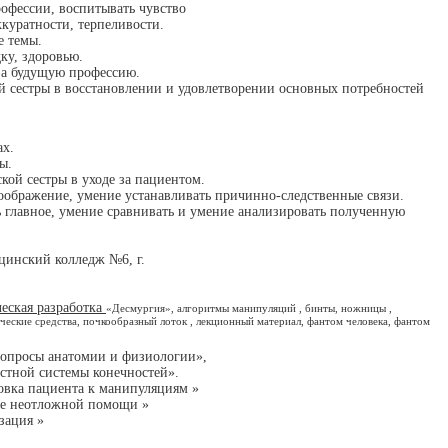
рофессии, воспитывать чувство
ккуратности, терпеливости.
е темы.
ку, здоровью.
 за будущую профессию.
ой сестры в восстановлении и удовлетворении основных потребностей
ах.
ы.
кой сестры в уходе за пациентом.
воображение, умение устанавливать причинно-следственные связи.
ь главное, умение сравнивать и умение анализировать полученную
инский колледж №6, г.
ческая разработка
«Десмургия», алгоритмы манипуляций , бинты, ножницы ,
ические средства, почкообразный лоток , лекционный материал, фантом человека, фантом
вопросы анатомии и физиологии»,
стной системы конечностей».
овка пациента к манипуляциям »
ие неотложной помощи »
зация »