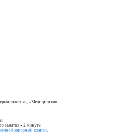
терминология», «Медицинская
ты
го занятия - 2 минуты
тсечной запорный клапан
.