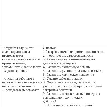
- Студенты слушают и
С целью:
анализируют слова
1.Раскрыть значение применения повязок
преподавателя
2. Формировать самостоятельность
- Осмысливают сказанное
3. Активизировать познавательную
преподавателем,
деятельность учащихся
запоминают и записывают
4. Развивать зрительную память
- Задают вопросы
5. Развивать умение излагать свои мысли
6. Развивать логическое мышление
- Студенты работают в
7. Умение работать в парах
парах и учатся накладывать
8. Формировать последовательность
повязки на конечности
умственных процессов при выполнении
-Преподаватель помогает
алгоритма действий
9. Развивать познавательный интерес к
выполнению практических
действий
10. Повышать степень восприятия