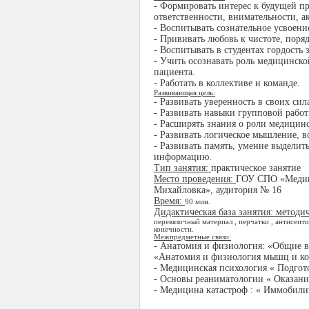
- Формировать интерес к будущей п
ответственности, внимательности, а
- Воспитывать сознательное усвоени
- Прививать любовь к чистоте, поряд
- Воспитывать в студентах гордость
- Учить осознавать роль медицинск
пациента.
- Работать в коллективе и команде.
Развивающая цель:
- Развивать уверенность в своих сил
- Развивать навыки групповой работ
- Расширять знания о роли медицинс
- Развивать логическое мышление, 
- Развивать память, умение выделит
информацию.
Тип занятия:
практическое занятие
Место проведения:
ГОУ СПО «Медиц
Михайловка», аудитория № 16
Время:
90 мин.
Дидактическая база занятия: методи
перевязочный материал , перчатки , антисепт
конечности.
Межпредметные связи:
- Анатомия и физиология: «Общие 
«Анатомия и физиология мышц и ко
- Медицинская психология « Подгот
- Основы реаниматологии « Оказан
- Медицина катастроф : « Иммобили