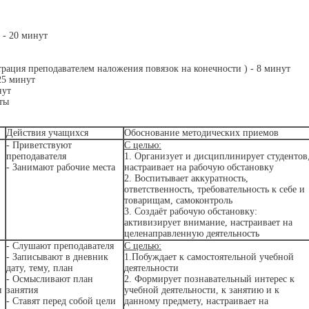
 - 20 минут
рация преподавателем наложения повязок на конечности ) - 8 минут
25 минут
нут
ты
Действия учащихся
Обоснование методических приемов
- Приветствуют
С целью:
преподавателя
1. Организует и дисциплинирует студентов
- Занимают рабочие места
настраивает на рабочую обстановку
2. Воспитывает аккуратность,
ответственность, требовательность к себе и
товарищам, самоконтроль
3. Создаёт рабочую обстановку:
активизирует внимание, настраивает на
целенаправленную деятельность
- Слушают преподавателя
С целью:
- Записывают в дневник
1.Побуждает к самостоятельной учебной
дату, тему, план
деятельности
- Осмысливают план
2. Формирует познавательный интерес к
и
занятия
учебной деятельности, к занятию и к
- Ставят перед собой цели
данному предмету, настраивает на