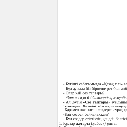
- Бүгінгі сабағымызда «Қазақ тілі» 
- Бұл ауылда біз бірнеше рет болға
- Олар қай сөз таптары?
-
/Зат есім,т.б./ балалардың жауабы
- Ал ,бүгін
«Сөз таптары»
ауылын
1-тапсырма:
Мынадай сөйлемдерге назар а
-Қарамен жазылған сөздерге сұрақ қ
-Қай сөзбен байланысқан?
- Бұл сөздер етістіктің қандай белгіс
Құстар
жоғары
(
қайда?)
ұшты.