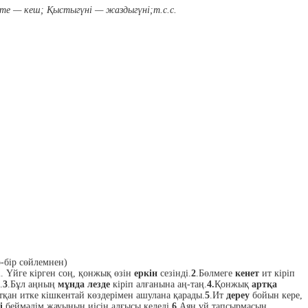
те — кеш; Қыстыгүні — жаздыгүні;т.с.с.
р-бір сөйлемнен)
. Үйге кірген соң, қонжық өзін
еркін
сезінді.
2
.Бөлмеге
кенет
ит кіріп
.
3
.Бұл аңның
мұнда лезде
кіріп алғанына аң-таң.
4.
Қонжық
артқа
қан итке кішкентай көздерімен ашулана қарады.
5
.Ит
дереу
бойын кере,
лі
беймәлім жауының иісін алғысы келеді
.6
.Аян үй тапсырмасын