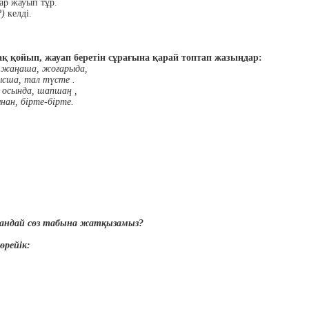
ар жауып тұр.
)
келді.
рақ қойып, жауап беретін сұрағына қарай топтап жазыңдар:
а, жаңаша, жоғарыда,
ысша, тал түсте .
 осында, шапшаң ,
нан, бірте-бірте.
,қандай сөз табына жатқызамыз?
өрейік: