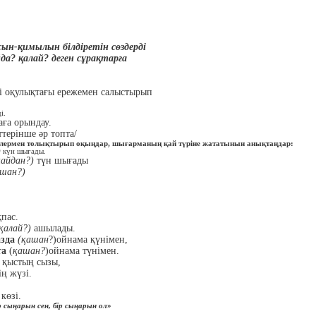
 сын-қимылын білдіретін сөздерді
да? қалай? деген сұрақтарға
і оқулықтағы ережемен салыстырып
і.
аға орындау.
ттерінше әр топта/
еулермен толықтырып оқыңдар, шығарманың қай түріне жататынын анықтаңдар:
)
күн шығады.
қайдан?)
түн шығады
шан?)
пас.
қалай?)
ашылады.
зда
(қашан
?)ойнама қүнімен,
та
(
қашан?
)ойнама түнімен.
 қыстың сызы,
ң жүзі.
көзі.
р сыңарын сен, бір сыңарын ол
»