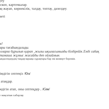
рту
оскоп, карточкалар.
-жауап, көрнекілік, талдау, топтау, дәлелдеу.
меті
н!
ары тағайындалады.
і,оларға бұрылып қарап ,жылы ықыласымызды білдірейік.Енді сабақ
й тамаша жұмыс жасайды деп ойлаймын.
тында
сендердің таңдауларыңа сұрақтары бар екі конверт беремін.
імдігін септеңіз /
Ол
/
 атаңдар.
імдігін атап, оны септеңдер
. /
Сен
/
 мақсатын хабарлау.