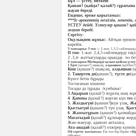
Бұл — үстеу, өйткені
Қашан? (қайда? қалай?) сұрағына
жауап береді.
Ендеше, ереже қорытамыз:
***Іс-әрекеттің мезгілін, мекенін,
ҮСТЕУ дейді. Үстеулер қашан? қай
жауап береді.
Сергіту:
Оқулықпен жұмыс:
Айтқан ережен
көрейік.
3-тапсырма:
І топ —
1-жат. 1,3,5-сөйлемдерд
ІІ топ-
1-жат. 2,4,5-сөйлемдерді тақт
2 ,3,4- жаттығуларды орындау. /өз бе
4-тапсырма
:
Мәтіндерді қалып қойған үст
1
.
Ерте
(
қашан?)
шықсаң,
алдыңнан
(қайдан?
Кеш
(
қашан?
) шықсаң,
алдыңнан
(
2. Таңертең де(
қашан?),
түсте де
(
қа
Күнге бетін бұрады.
Тостағанын кішкене
Тосады да тұрады.
/күнбағыс
/
3
.
Ақырын
(
қалай?)
жүрсең шаң жұқ
4
.
Қатты (
қалай?)
жауған күн
тез
(
5. Жаздыгүні (
қашан?
)
күн үзақ,
Жа
Қыстыгүні (
қашан?
) түн үзақ.
Қыс
6
.
Жазғытұрым
(
қашан
?) қалмайды
Масатыдай (
қалай?) құлпырар жерді
Жан-жануар, адамзат анталаса,
Ата-анадай
(қалай?) елжірер күннің 
Ой сергіту жаттығуы:
Екі топ бір-біріне
«
Бі
ойыны: