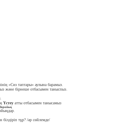
елінің «Сөз таптары» аулына барамыз.
нбыз және бірнеше отбасымен таныспыз.
.
ың
Үстеу
атты отбасымен танысамыз
ударайық
ойыңдар.
ін білдіріп тұр? /әр сөйлемде/