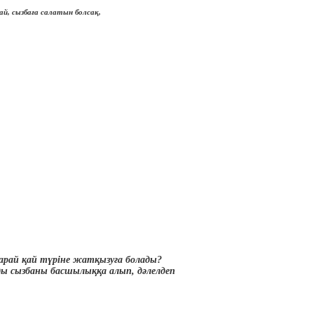
ай, сызбаға салатын болсақ,
рай қай түріне жатқызуға болады?
ы сызбаны басшылыққа алып, дәлелдеп