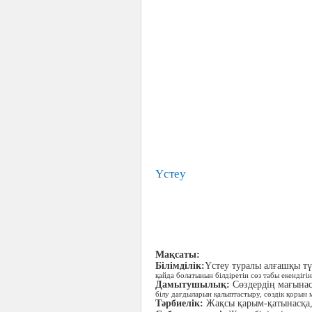
Үстеу
Мақсаты:
Білімділік:
Үстеу туралы алғашқы түс
қайда болатынын білдіретін сөз
табы екендігін
Дамытушылық:
Сөздердің мағына
білу
дағдыларын қалыптастыру, сөздік қорын 
Тәрбиелік:
Жақсы қарым-қатынасқа,