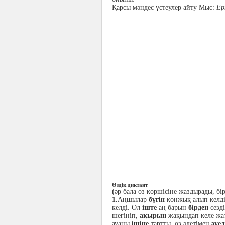
Қарсы мәндес үстеулер айту Мыс:
Ер
Өздік диктант
(
әр бала өз көршісіне жаздырады, бі
1.
Аңшылар
бүгін
қонжық алып келді
келді. Ол
іште
аң барын
бірден
сезді
шегініп,
ақырын
жақындап келе жат
ауаны
ішіне
тартты, өз әдетімен
әуе