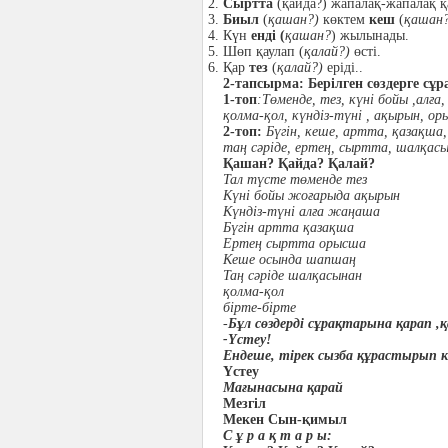
Сыртта
(қайда?) жапалақ-жапалақ қ
Биыл
(
қашан?)
көктем
кеш
(
қашан?
Күн
енді (
қашан?
) жылынады.
Шөп қаулап (
қалай?)
өсті.
Қар
тез
(
қалай?)
еріді..
2-тапсырма: Берілген сөздерге сұ
1-топ
:Төменде, тез, күні бойы ,алғ
қолма-қол
,
күндіз-түні , ақырын, ор
2-топ:
Бүгін, кеше, артта, қазақша,
таң сәріде, ертең, сыртта, шалқасы
Қашан? Қайда? Қалай?
Тал түсте төменде тез
Күні бойы жоғарыда ақырын
Күндіз-түні алға жаңаша
Бүгін артта қазақша
Ертең сыртта орысша
Кеше осында шапшаң
Таң сәріде шалқасынан
қолма-қол
бірте-бірте
-
Бұл сөздерді сұрақтарына қарап 
-Үстеу!
Ендеше, тірек сызба құрастырып к
Үстеу
Мағынасына қарай
Мезгіл
Мекен Сын-қимыл
С ұ р а қ т а р ы: