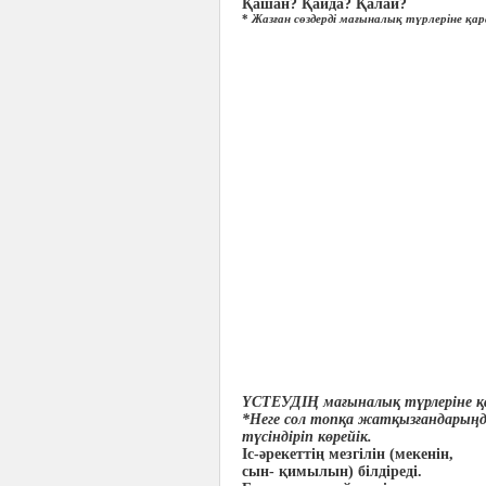
Қашан? Қайда? Қалай?
*
Жазған сөздерді мағыналық түрлеріне қар
ҮСТЕУДІҢ мағыналық түрлеріне қа
*Неге сол топқа жатқызғандарыңд
түсіндіріп көрейік.
Іс-әрекеттің мезгілін (мекенін,
сын- қимылын) білдіреді.