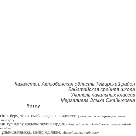
Казахстан, Актюбинская область,Темирский район
Бабатайская средняя школа
Учитель начальных классов
Мергалиева Злыха Смайыловна
Үстеу
інік беру, тірек-сызба арқылы іс-әрекеттің
мезгілін, қалай орындалатынын,
 меңгерту.
сын түсіндіру арқылы оқушылардың
ойлау қабілетін, тіл байлығын, нақты сөйлей
молайту.
 ұйымшылдыққа, мейірімділікке,
кішіпейілдікке тәрбиелеу.