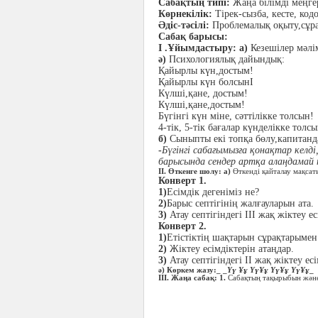
Сабақтың типі:
Жаңа білімді меңге
Көрнекілік:
Тірек-сызба, кесте, код
Әдіс-тәсілі:
Проблемалық оқыту,сұрақ
Сабақ барысы:
І .Ұйымдастыру: а)
Кезешілер мәлі
ә)
Психологиялық дайындық:
Қайырлы күн,достым!
Қайырлы күн болсынІ
Күлші,қане, достым!
Күлші,қане,достым!
Бүгінгі күн міне, сәттілікке толсын!
4-тік, 5-тік бағалар күнделікке толсы
б)
Сыныпты екі топқа бөлу,капитанд
-
Бүгінгі сабағымызға қонақтар келд
барысында сендер артқа алаңдама
ІІ. Өткенге шолу: а)
Өткенді қайталау мақса
Конверт 1.
1)
Есімдік дегеніміз не?
2)
Барыс септігінің жалғауларын ата.
3)
Атау септігіндегі ІІІ жақ жіктеу ес
Конверт 2.
1)
Етістіктің шақтарын сұрақтарымен
2)
Жіктеу есімдіктерін атаңдар.
3)
Атау септігіндегі ІІ жақ жіктеу ес
ә) Көркем жазу:_ _
Үү Ұұ ҮүҰұ ҮүҰұ ҮүҰұ
_
ІІІ. Жаңа сабақ: 1.
Сабақтың тақырыбын және