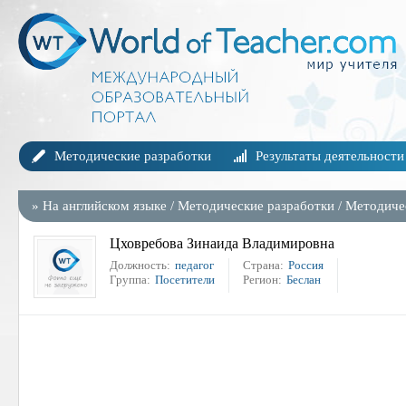
Методические разработки
Результаты деятельности
»
На английском языке
/
Методические разработки
/
Методиче
Цховребова Зинаида Владимировна
Должность:
педагог
Страна:
Россия
Группа:
Посетители
Регион:
Беслан