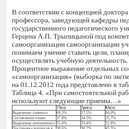
В соответствии с концепцией доктора
профессора, заведующей кафедры пед
государственного педагогического ун
Герцена А.П. Трыпицыной под компе
самоорганизации самоорганизации уч
понимаем умение ставить цели, плани
осуществлять учебную деятельность.
Процентное выражение отдельных со
«самоорганизация» (выборка по эксп
на 01.12.2012 года представлено в таб
Таблица 4. «При самостоятельной рабо
используют следующие приемы…»
7А(э)
7ро(э)
8А(э)
Выделение главного
69,3%
57,5%
84,0%
Составление плана
37,8%
34,5%
35,7%
Выделение непонятного
55,6%
33,4%
52,8%
Постановка вопросов к
38,6%
36,7%
45,5%