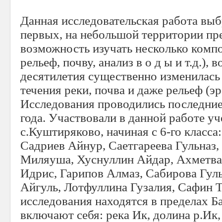
Данная исследовательская работа вы
первых, на небольшой территории пр
возможность изучать несколько комп
рельеф, почву, анализ в о д ы и т.д.), 
десятилетия существенно изменилась 
течения реки, почва и даже рельеф (эр
Исследования проводились последние
года. Участвовали в данной работе
с.Куштиряково, начиная с 6-го класса
Садриев Айнур, Саетгареева Гульназ
Миляуша, Хуснуллин Айдар, Ахметва
Идрис, Гарипов Алмаз, Сабирова Гуль
Айгуль, Лотфуллина Гузалия, Сафин Т
исследования находятся в пределах Б
включают себя: река Ик, долина р.Ик