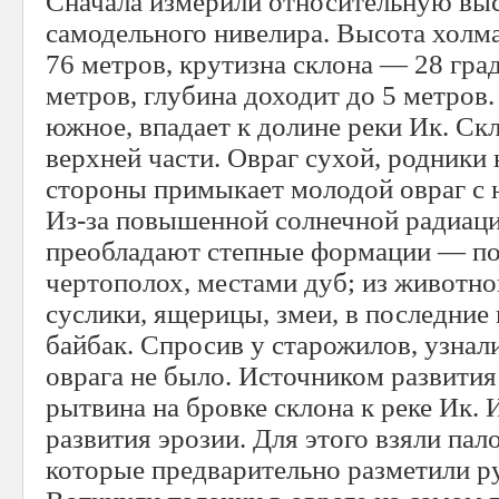
Сначала измерили относительную вы
самодельного нивелира. Высота холм
76 метров, крутизна склона — 28 гра
метров, глубина доходит до 5 метров
южное, впадает к долине реки Ик. Ск
верхней части. Овраг сухой, родники
стороны примыкает молодой овраг с 
Из-за повышенной солнечной радиаци
преобладают степные формации — по
чертополох, местами дуб; из животн
суслики, ящерицы, змеи, в последние
байбак. Спросив у старожилов, узнали
оврага не было. Источником развития
рытвина на бровке склона к реке Ик.
развития эрозии. Для этого взяли пал
которые предварительно разметили р