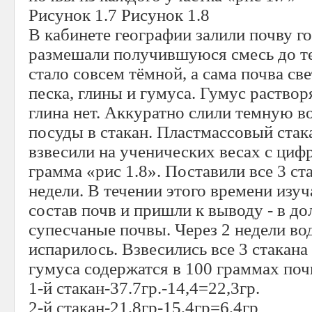
Рисунок 1.7 Рисунок 1.8
В кабинете географии залили почву г
размешали получившуюся смесь до тех
стало совсем тёмной, а сама почва св
песка, глины и гумуса. Гумус растворя
глина нет. Аккуратно слили темную в
посуды в стакан. Пластмассовый стак
взвесили на ученических весах с циф
грамма «рис 1.8». Поставили все 3 ста
недели. В течении этого времени изу
состав почв и пришли к выводу - в д
супесчаные почвы. Через 2 недели во
испарилось. Взвесились все 3 стакана 
гумуса содержатся в 100 граммах поч
1-й стакан-37.7гр.-14,4=22,3гр.
2-й стакан-21,8гр-15,4гр=6,4гр