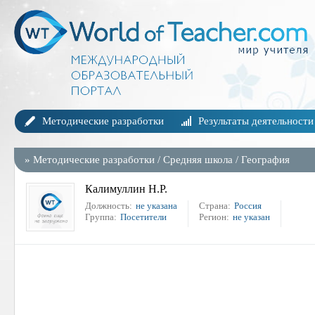
Методические разработки
Результаты деятельности
»
Методические разработки
/
Средняя школа
/
География
Калимуллин Н.Р.
Должность:
не указана
Страна:
Россия
Группа:
Посетители
Регион:
не указан