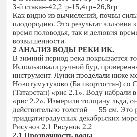
3-й стакан-42,2гр-15,4гр=26,8гр
Как видно из вычислений, почвы сил
плодородию. Это результат аллювия к
время половодья, так и делювия врем
возвышенности.
2 АНАЛИЗ ВОДЫ РЕКИ ИК.
В зимний период река покрывается то
Использовали ручной бур, проверен
инструмент. Лунки проделали ниже м
Новотумутуково (Башкортостан) со 
(Татарстан) «рис 2.1». Воду набрали 
«рис 2.2». Измерили толщину льда, он
действительно толстой — 55 см. Это 
тридцатиградусных декабрьских моро
Рисунок 2.1 Рисунок 2.2
2.1 Прозрачность воды