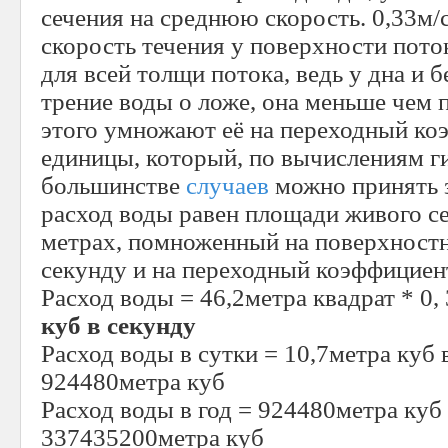
сечения на среднюю скорость. 0,33м/
скорость течения у поверхности пото
для всей толщи потока, ведь у дна и б
трение воды о ложе, она меньше чем 
этого умножают её на переходный к
единицы, который, по вычислениям ги
большинстве
случаев
можно принять за
расход воды равен площади живого с
метрах, помноженный на поверхностн
секунду и на переходный коэффициент
Расход воды = 46,2метра квадрат * 0, 
куб в секунду
Расход воды в сутки = 10,7метра куб 
924480метра куб
Расход воды в год = 924480метра куб
337435200метра куб