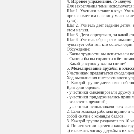
4. Игровое упражнение
.
(5 минут)
Для закрепления темы используется
Шаг 1. Ученики встают в круг. Учите
прикалывает им на спину маленькие 
тучи).
Шаг 2. Учитель дает задание детям: 
этом нельзя.
Шаг 3. Дети определяют, за какой ст
Шаг 4. Учитель обращает внимание д
чувствует себя тот, кто остался один 
Обсуждение:
- Какие трудности вы испытывали в
- Смогли бы вы справиться без пом
- Какой рисунок у вас на спине?
5. Моделирование дружбы в класс
Участникам предлагается смоделиро
Ход выполнения интерактивного уп
1. Каждой группе дается свое собст
Критерии оценки:
- участники смоделировали дружбу в
- участники придерживались правила
- коллектив дружный;
- участники использовали всех чело
2. Если команда работала шумно и ч
собой снятие с команды баллов.
3. Каждой группе раздаются по 10 ч
4. По истечении времени каждая гр
а) изложить логику дружбы в их кол