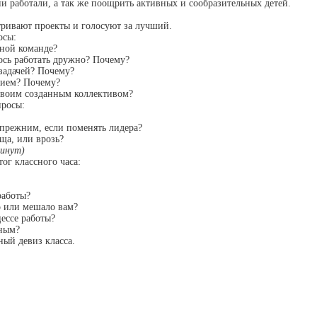
ни работали, а так же поощрить активных и сообразительных детей.
ривают проекты и голосуют за лучший.
осы:
нной команде?
ось работать дружно? Почему?
 задачей? Почему?
анием? Почему?
 своим созданным коллективом?
просы:
я прежним, если поменять лидера?
бща, или врозь?
минут)
ог классного часа:
аботы?
о или мешало вам?
цессе работы?
жным?
ный девиз класса.