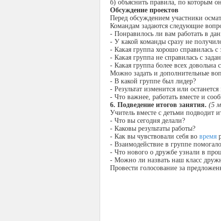
б) объяснить правила, по которым о
Обсуждение проектов
Перед обсуждением участники осмат
Командам задаются следующие вопр
- Понравилось ли вам работать в да
- У какой команды сразу не получил
- Какая группа хорошо справилась с
- Какая группа не справилась с зад
- Какая группа более всех довольна
Можно задать и дополнительные во
- В какой группе был лидер?
- Результат изменится или останетс
- Что важнее, работать вместе и соо
6. Подведение итогов занятия.
(5 
Учитель вместе с детьми подводит ит
- Что вы сегодня делали?
- Каковы результаты работы?
- Как вы чувствовали себя во
время
р
- Взаимодействие в группе помогал
- Что нового о дружбе узнали в про
- Можно ли назвать наш класс дру
Провести голосование за предложен