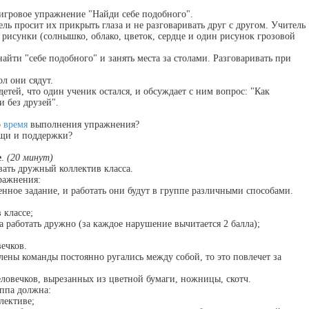
 игровое упражнение "Найди себе подобного".
ль просит их прикрыть глаза и не разговаривать друг с другом. Учитель
рисунки (солнышко, облако, цветок, сердце и один рисунок грозовой
найти "себе подобного" и занять места за столами. Разговаривать при
ол они сядут.
етей, что один ученик остался, и обсуждает с ним вопрос: "Как
и без друзей".
о
время
выполнения упражнения?
ощи и поддержки?
е
.
(20 минут)
вать дружный коллектив класса.
ражнения:
венное задание, и работать они будут в группе различными способами.
 классе;
 работать дружно (за каждое нарушение вычитается 2 балла);
вечков.
лены команды постоянно ругались между собой, то это повлечет за
еловечков, вырезанных из цветной бумаги, ножницы, скотч.
уппа должна:
лективе;