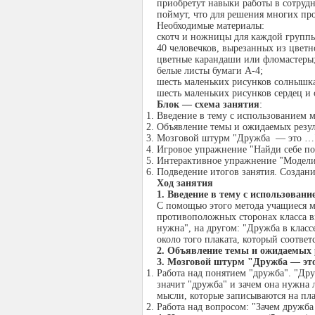
приобретут навыки работы в сотрудн
поймут, что для решения многих пр
Необходимые материалы:
скотч и ножницы для каждой групп
40 человечков, вырезанных из цветн
цветные карандаши или фломастеры
белые листы бумаги А-4;
шесть маленьких рисунков солнышка
шесть маленьких рисунков сердец и 
Блок — схема занятия
:
Введение в тему с использованием 
Объявление темы и ожидаемых резул
Мозговой штурм "Дружба — это 
Игровое упражнение "Найди себе п
Интерактивное упражнение "Модел
Подведение итогов занятия. Создани
Ход занятия
1. Введение в тему с использован
С помощью этого метода учащиеся мо
противоположных сторонах класса в
нужна", на другом: "Дружба в класс
около того плаката, который соответ
2. Объявление темы и ожидаемых 
3. Мозговой штурм "Дружба — эт
Работа над понятием "дружба". "Др
значит "дружба" и зачем она нужна
мысли, которые записываются на пла
Работа над вопросом: "Зачем дружб