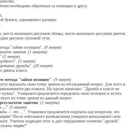
ичестве;
облем необходимо обратиться за помощью к другу.
ы;
ой бумаги, одинакового размера;
;
, шесть маленьких рисунков облака, шесть маленьких рисунков цветов,
один рисунок грозовой тучи.
метода "займи позицию".
(9 минут)
ьтатов занятия.
(1 минута)
…"
(5 минут)
одобного".
(5 минут)
ирование дружбы".
(20 минут)
е девиза класса.
ием метода "займи позицию"
.
(9 минут)
гут высказать свою точку зрения на обсуждаемый вопрос. Для этого в
ывешиваются два плаката. На одном написано: "Дружба в классе не
е нужна". Учащимся предлагается определить свою позицию и встать
ствует их точке зрения на данный вопрос.
результатов занятия
.
(1 минута)
о …"
(5 минут)
ужба — это …". Учащимся предлагается подумать над вопросом, что
 людям? После небольшого размышления учащиеся высказывают свои
кате. Учитель подводит итог и дает определение понятию "дружба".
а нужна людям?"