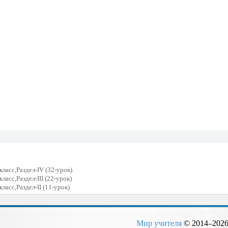
ласс,Раздел-IV (32-урок)
асс,Раздел-III (22-урок)
асс,Раздел-II (11-урок)
Мир учителя
© 2014–
202