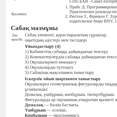
СПб.:БХВ - Санкт-Петербу
Прайс Д. Программирован
Практическое руководство.
Қосымша
Рюттен Т., Франкен Г. Турб
издательское бюро BNV, 1
Сабақ мазмұны
Сабақ элементі, қарастырылатың сұрақтар,
Эле-
мент№
оқытудың әдістері мен тәсілдері
Ұйымдастыру (4)
1) Кабинеттің сабаққа дайындығын тексеру
2) Компьютерлердің сабаққа дайындығын текс
3) Оқушылармен амандасу
4) Оқушыларды түгендеу
5) Сабақтың мақсатымен таныстыру
Іскерлік ойын шартымен таныстыру
Оқушыларға геометриялық фигураларды таңда
ұсынылады:
Домалақ, үшбұрыш, көпбұрыш, тіктөртбұрыш.
Фигураларда әр оқушының атқаратын қызметі 
Домалақ
— бөлім бастығы,
Үшбұрыш
— есепші,
Көпбұрыш
— программист,