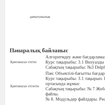
дамытушылық
Пәнаралық байланыс
Алгоритмдеу және бағдарламал
Курс тақырыбы: 3.1 Визуалды 
Қамтамасыз ететін
Сабақтың тақырыбы: №3 Delph
Пән: Объектілі-бағытты бағдар
Курс тақырыбы: 3.1 тақырып. 
ортасында жұмыс
Қамтамасыз етілетін
Сабақтың тақырыбы: № 7 Жоба
файлы.
№ 8. Модульдер файлдары. Ре