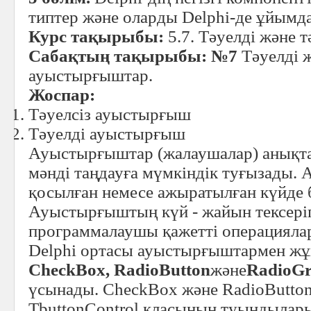
типтер және оларды Delphi-де ұйымд
Курс тақырыбы:
5.7. Тәуелді және 
Сабақтың тақырыбы: №7
Тәуелді ж
ауыстырғыштар.
Жоспар:
Тәуелсіз ауыстырғыш
Тәуелді ауыстырғыш
Ауыстырғыштар (жалаушалар) анықта
мәнді таңдауға мүмкіндік туғызады.
қосылған немесе ажыратылған күйде 
Ауыстырғыштың күй - жайын тексері
программалаушы қажетті операцияла
Delphi ортасы ауыстырғыштармен жұ
CheckBox
,
RadioButton
және
RadioG
үсынады. CheckBox және RadioButton
TbuttonControl класының туындылар