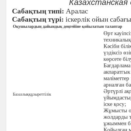
Казахстанская
Сабақтың типі:
Аралас
Сабақтың түрі:
іскерлік ойын сабағ
Оқушылардың дайындық деңгейіне қойылатын талаптар
Өрт кауіпсі
техникалық 
Кәсіби білі
үздіксіз өзі
көрсете біл
Бағдарлама
акпаратгык
мәліметтер
арналған ба
Әртүрлі ақ
Базазлыққұзыреттілік
үйымдастыру
іске қосу;
Жұмысты ор
жолдарды т
ұжыммен б
Қойылған м