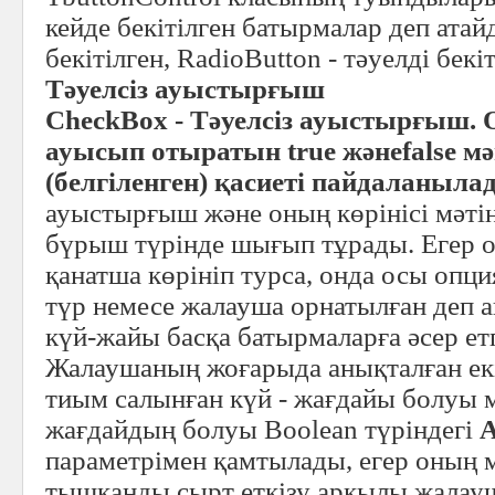
кейде бекітілген батырмалар деп атай
бекітілген, RadioButton - тәуелді бекіт
Тәуелсіз ауыстырғыш
CheckBox
-
Тәуелсіз ауыстырғыш.
О
ауысып отыратын true жәнеfalse мә
(белгіленген) қасиеті пайдаланыла
ауыстырғыш және оның көрінісі мәті
бүрыш түрінде шығып тұрады. Егер 
қанатша көрініп турса, онда осы опц
түр немесе жалауша орнатылған деп 
күй-жайы басқа батырмаларға әсер ет
Жалаушаның жоғарыда анықталған екі 
тиым салынған күй - жағдайы болуы м
жағдайдың болуы Boolean түріндегі
A
параметрімен қамтылады, егер оның м
тышқанды сырт еткізу арқылы жала