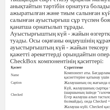
анықтайтын тәртібін орнатуға болады.
ажыратылған және тиым салынған күй
салынған ауыстырғыш сұр түспен бо
қанатша орнатылып тұрады.
Ауыстырғыштың күй - жайын өзгерт
туады. Осы оқиғаны өңдеушінің құра
ауыстырғыштың күй - жайын тексеру 
қажетті әрекеттерді орындайтын опе
CheckBox компонентінің қаситтері:
Суреттеме
Қасиет
Компонент аты. Бағдарлам
Name
қасиеттеріне қатынау үші
Жалаушаның оң жағында о
Caption
Күй, жалаушаның сыртқы т
(шаршының ішінде "галочка
Checked
Егер жалауша алып тастал
болмайды), онда Checked =
Жалауша күйі. Checked қас