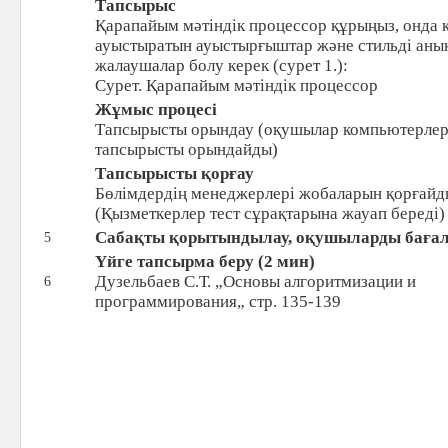
Тапсырыс
Қарапайым мәтіндік процессор құрыңыз, онда к
ауыстыратын ауыстырғыштар және стильді аны
жалаушалар болу керек (сурет 1.):
Сурет. Қарапайым мәтіндік процессор
Жұмыс процесі
Тапсырысты орындау (оқушылар компьютерле
тапсырысты орындайды)
Тапсырысты қорғау
Бөлімдердің менеджерлері жобаларын қорғайд
(Қызметкерлер тест сұрақтарына жауап береді)
Сабақты қорытындылау, оқушыларды бағала
5
Үйге тапсырма беру (
2
мин)
Дузельбаев С.Т. „Основы алгоритмизации и
6
программирования„ стр. 135-139