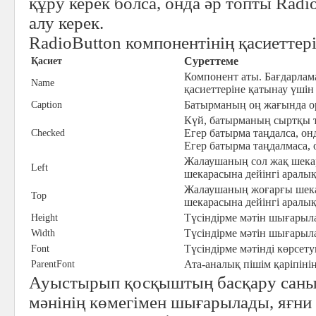
құру керек болса, онда әр топты Rad
алу керек.
RadioButton компонентінің қасиеттері
Суреттеме
Қасиет
Компонент аты. Бағдарлам
Name
қасиеттеріне қатынау үші
Батырманың оң жағында ор
Caption
Күй, батырманың сыртқы т
Егер батырма таңдалса, он
Checked
Егер батырма таңдалмаса, 
Жалаушаның сол жақ шекар
Left
шекарасына дейінгі аралы
Жалаушаның жоғарғы шека
Top
шекарасына дейінгі аралы
Түсіндірме мәтін шығарыл
Height
Түсіндірме мәтін шығарыл
Width
Түсіндірме мәтінді көрсет
Font
Ата-аналық пішім қаріпінің
ParentFont
Ауыстырып қосқыштың басқару саны
мәнінің көмегімен шығарылады, яғни