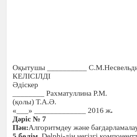
Оқытушы __________ С.М.Несвельд
КЕЛІСІЛДІ
Әдіскер
________ Рахматуллина Р.М.
(қолы) Т.А.Ә.
«___» _____________ 2016 ж
.
Дәріс № 7
Пән
:
Алгоритмдеу және бағдарламалау
5 бөлім.
Delphi-дің негізгі компонен