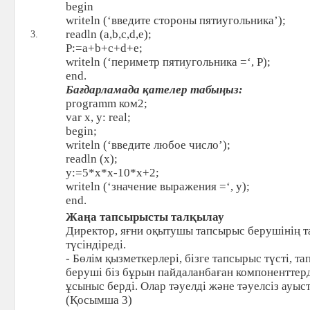
begin
writeln (‘введите стороны пятиугольника’);
readln (a,b,c,d,e);
3.
P:=a+b+c+d+e;
writeln (‘периметр пятиугольника =‘, P);
end.
Бағдарламада қателер табыңыз:
programm ком2;
var x, y: real;
begin;
writeln (‘введите любое число’);
readln (х);
y:=5*х*х-10*х+2;
writeln (‘значение выражения =‘, y);
end.
Жаңа тапсырысты талқылау
Директор, яғни оқытушы тапсырыс берушінің 
түсіндіреді.
- Бөлім қызметкерлері, бізге тапсырыс түсті, т
беруші біз бұрын пайдаланбаған компоненттерд
ұсыныс берді. Олар тәуелді және тәуелсіз ауы
(Қосымша 3)