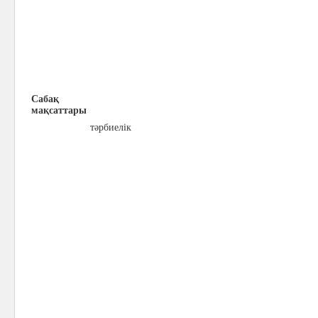
Сабақ
мақсаттары
тәрбиелік