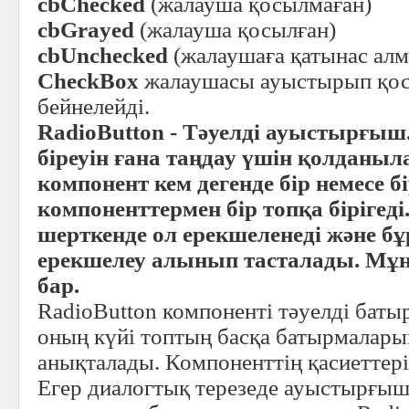
cbChecked
(жалауша қосылмаған)
cbGrayed
(жалауша қосылған)
cbUnchecked
(жалаушаға қатынас алм
CheckBox
жалаушасы ауыстырып қосқ
бейнелейді.
RadioButton - Тәуелді ауыстырғыш
біреуін ғана таңдау үшін қолданыл
компонент кем дегенде бір немесе б
компоненттермен бір топқа бірігеді
шерткенде ол ерекшеленеді және б
ерекшелеу алынып тасталады. Мұ
бар.
RadioButton компоненті тәуелді бат
оның күйі топтың басқа батырмалар
анықталады. Компоненттің қасиеттері 
Егер диалогтық терезеде ауыстырғы