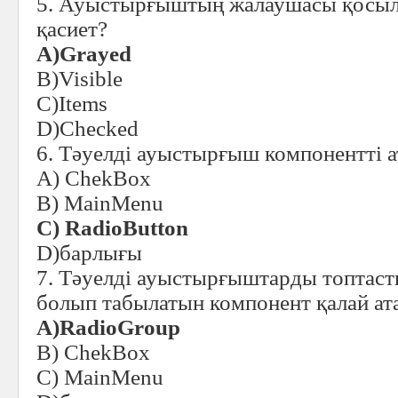
5. Ауыстырғыштың жалаушасы қосыл
қасиет?
A)
Grayed
B)Visible
C)Items
D)Checked
6. Тәуелді ауыстырғыш компонентті 
A) ChekBox
B) MainMenu
C)
RadioButton
D)барлығы
7. Тәуелді ауыстырғыштарды топтас
болып табылатын компонент қалай ат
A)
RadioGroup
B) ChekBox
C) MainMenu