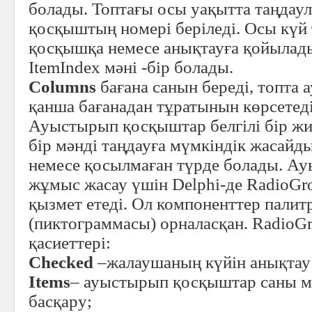
болады. Топтағы осы уақытта таңда
қосқыштың номері беріледі. Осы күй
қосқышқа немесе анықтауға қойылады
ItemIndex мәні -бір болады.
Columns
бағана санын береді, топта
қанша бағанадан тұратынын көрсетеді
Ауыстырып қосқыштар белгілі бір жи
бір мәнді таңдауға мүмкіндік жасайд
немесе қосылмаған түрде болады. А
жұмыс жасау үшін Delphі-де RadіoGr
қызмет етеді. Ол компоненттер палит
(пиктограммасы) орналасқан. RadіoG
қасиеттері:
Сhecked
–жалаушаның күйін анықтау 
Іtems
– ауыстырып қосқыштар саны м
басқару;