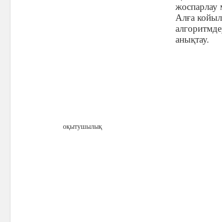
жоспарлау 
Алға койыл
алгоритмде
анықтау.
оқытушылық