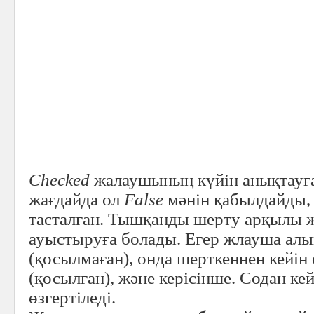
Checked
жалаушының күйін анықтауға
жағдайда ол
False
мәнін қабылдайды,
тасталған. Тышқанды шерту арқылы 
ауыстыруға болады. Егер жлауша алы
(қосылмаған), онда шерткеннен кейін
(қосылған), және керісінше. Содан ке
өзгертіледі.