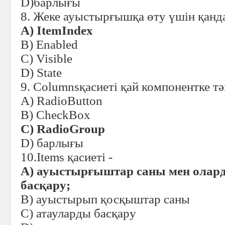
D)барлығы
8. Жеке ауыстырғышқа өту үшін қанда
A)
ІtemІndex
B) Enabled
C) Visible
D) State
9. Columnsқасиеті қай компонентке тә
A) RadioButton
B) CheсkBox
C)
RadioGroup
D) барлығы
10.Іtems қасиеті -
A) ауыстырғыштар саны мен олар
басқару;
B) ауыстырып қосқыштар саны
C) атауларды басқару