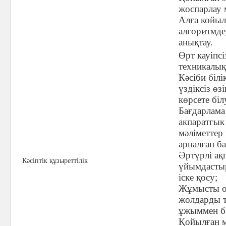
жоспарлау 
Алға койыл
алгоритмде
анықтау.
Өрт кауіпсі
техникалық 
Кәсіби білі
үздіксіз өзі
көрсете біл
Бағдарлама
акпаратгык
мәліметтер
арналған ба
Әртүрлі ақ
Кәсіптік құзыреттілік
үйымдастыру
іске қосу;
Жұмысты ор
жолдарды т
ұжыммен б
Қойылған м