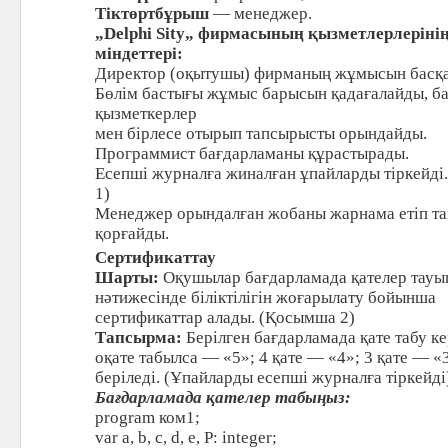
Тіктөртбұрыш
— менеджер.
„Delphi Sity„ фирмасының қ
ызметлерлеріні
міндеттері:
Директор (оқытушы) фирманың жұмысын басқ
Бөлім бастығы жұмыс барысын қадағалайды, б
қызметкерлер
мен бірлесе отырып тапсырысты орындайды.
Программист бағдарламаны құрастырады.
Есепші журналға жиналған ұпайларды тіркейді
1)
Менеджер орындалған жобаны жарнама етіп та
қорғайды.
Сертификаттау
Шарты:
Оқушылар бағдарламада қателер тауы
нәтижесінде біліктілігін жоғарылату бойынша
сертификаттар алады. (Қосымша 2)
Тапсырма:
Берілген бағдарламада қате табу ке
оқате табылса — «5»; 4 қате — «4»; 3 қате — «
беріледі. (Ұпайларды есепші журналға тіркейді
Бағдарламада қателер табыңыз:
program ком1;
var a, b, c, d, e, P: integer;