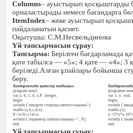
Columns
– ауыстырып қосқыштарды 
орналастырады немесе бағандарға бөл
ІtemІndex
– жеке ауыстырып қосқышт
пайдаланатын қасиет.
Оқытушы: С.М.Несвельдинова
Үй тапсырмасын сұрау:
Тапсырма:
Берілген бағдарламада қат
қате табылса — «5»; 4 қате — «4»; 3 
беріледі.Алған ұпайлары бойынша ст
беру.
Бағдарламада қателер табыңыз:
Бағдарламад
program ком1;
programm ком
var a, b, c, d, e,P: integer;
var x, y: real;
begin
begin;
writeln (‘введите стороны пятиугольника’);
writeln (‘вве
readln (a,b,c,d,e);
readln (х);
P:=a+b+c+d+e;
y:=5*х*х-10*
writeln (‘периметр пятиугольника =‘, P);
writeln (‘зна
end.
end.
Үй тапсырмасын сұрау: