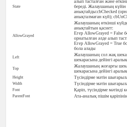
алып тасталған және өткін
береді. Жалаушаның күйін
State
анықтайды:cbChecked (орна
анықталмаған күй); cbUnCh
Жалаушаның өткінші күйде
анықтайтын қасиет:
Егер AllowGrayed = False б
AllowGrayed
орнатылған әлде алып таст
Егер AllowGrayed = True б
бола алады
Жалаушаның сол жақ шекар
Left
шекарасына дейінгі аралы
Жалаушаның жоғарғы шека
Top
шекарасына дейінгі аралы
Түсіндірме мәтін шығарыл
Height
Түсіндірме мәтін шығарыл
Width
Қаріп, түсіндірме мәтінді 
Font
Ата-аналық пішім қаріпінің
ParentFont