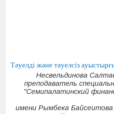
Тәуелді және тәуелсіз ауыстыр
Несвельдинова Салта
преподаватель специаль
"Семипалатинский финан
имени Рымбека Байсеитова 