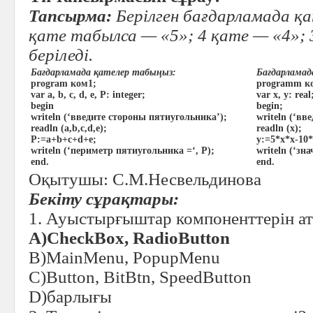
Тапсырма:
Берілген бағдарламада қа
қате табылса — «5»; 4 қате — «4»; 
беріледі.
Бағдарламада қателер табыңыз:
Бағдарламад
program ком1;
programm к
var a, b, c, d, e, P: integer;
var x, y: real
begin
begin;
writeln (‘введите стороны пятиугольника’);
writeln (‘вв
readln (a,b,c,d,e);
readln (х);
P:=a+b+c+d+e;
y:=5*х*х-10*
writeln (‘периметр пятиугольника =‘, P);
writeln (‘зн
end.
end.
Оқытушы: С.М.Несвельдинова
Бекіту сұрақтары:
1. Ауыстырғыштар компоненттерін а
A)CheсkBox, RadioButton
B)MainMenu, PopupMenu
C)Button, BitBtn, SpeedButton
D)барлығы