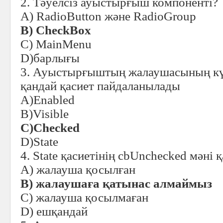
2. Тәуелсіз ауыстырғыш компоненті?
A) RadioButton және RadioGroup
B) CheсkBox
C) MainMenu
D)барлығы
3. Ауыстырғыштың жалаушасының кү
қандай қасиет пайдаланылады
A)Enabled
B)Visible
C)
Сhecked
D)State
4. State қасиетінің cbUnchecked мәні
A) жалауша қосылған
B) жалаушаға қатынас алмаймыз
C) жалауша қосылмаған
D) ешқандай