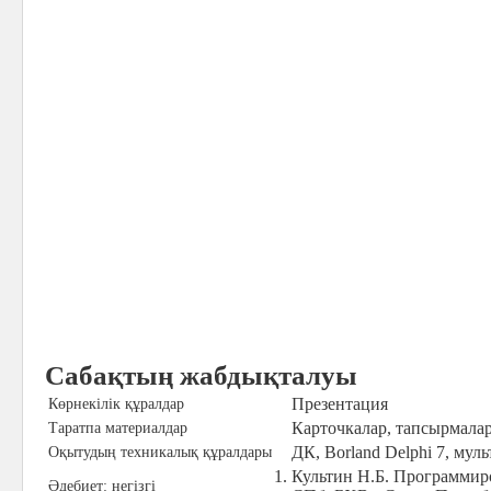
Сабақтың жабдықталуы
Презентация
Көрнекілік құралдар
Карточкалар, тапсырмала
Таратпа материалдар
ДК, Borland Delphi 7, му
Оқытудың техникалық құралдары
Культин Н.Б. Программиров
Әдебиет: негізгі