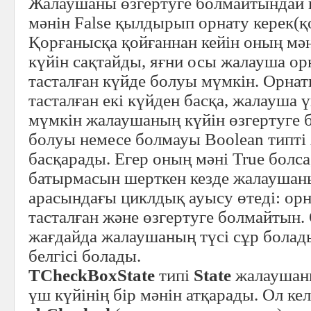
Жалаушаны өзгертуге болмайтындай 
мәнін False қылдырып орнату керек(қ
Қорғанысқа қойғаннан кейін оның мән
күйін сақтайды, яғни осы жалауша ор
тасталған күйде болуы мүмкін. Орна
тасталған екі күйден басқа, жалауша
мүмкін жалаушаның күйін өзгертуге 
болуы немесе болмауы Boolean типті 
басқарады. Егер оның мәні True болс
батырмасын шерткен кезде жалаушан
арасындағы циклдық ауысу өтеді: ор
тасталған және өзгертуге болмайтын.
жағдайда жалаушаның түсі сұр болады
белгісі болады.
TCheckBoxState
типі
State
жалаушаны
үш күйінің бір мәнін атқарады. Ол ке