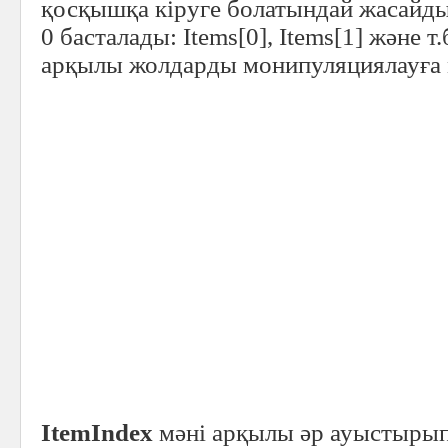
қосқышқа кіруге болатындай жасайды
0 басталады: Items[0], Items[1] және т
арқылы жолдарды монипуляциялауға м
ItemIndex
мәні арқылы әр ауыстырып