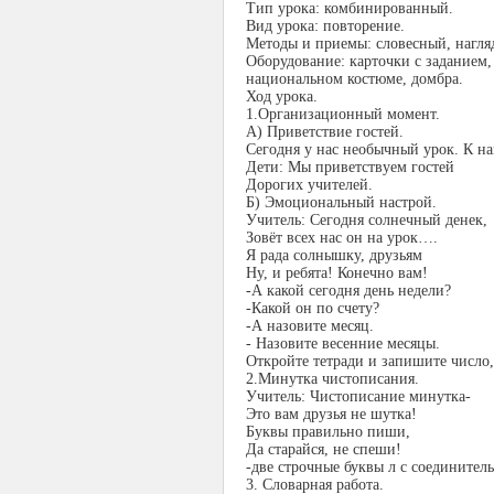
Тип урока: комбинированный.
Вид урока: повторение.
Методы и приемы: словесный, нагля
Оборудование: карточки с заданием,
национальном костюме, домбра.
Ход урока.
1.Организационный момент.
А) Приветствие гостей.
Сегодня у нас необычный урок. К на
Дети: Мы приветствуем гостей
Дорогих учителей.
Б) Эмоциональный настрой.
Учитель: Сегодня солнечный денек,
Зовёт всех нас он на урок….
Я рада солнышку, друзьям
Ну, и ребята! Конечно вам!
-А какой сегодня день недели?
-Какой он по счету?
-А назовите месяц.
- Назовите весенние месяцы.
Откройте тетради и запишите число,
2.Минутка чистописания.
Учитель: Чистописание минутка-
Это вам друзья не шутка!
Буквы правильно пиши,
Да старайся, не спеши!
-две строчные буквы л с соединител
3. Словарная работа.