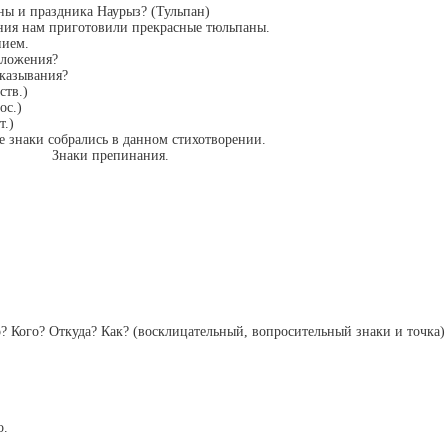
ны и праздника Наурыз? (Тульпан)
ания нам приготовили прекрасные тюльпаны.
нием.
дложения?
сказывания?
ств.)
ос.)
т.)
е знаки собрались в данном стихотворении.
Знаки препинания.
? Кого? Откуда? Как? (восклицательный, вопросительный знаки и точка)
о.