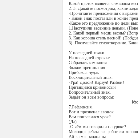
Какой цветок является символом вес
2. 3. Давайте посмотрим, какие зад
-Прочитайте предложения с выраже
- Какой знак поставили в конце пре
-Какое это предложение по цели вы
1.Наступили весенние деньки. (Пове
2. Какой первый месяц весны? (Вопр
3. Как хороша степь весной! (Побуди
3). Послушайте стихотворение. Каки
У последней точки
На последней строчке
Собралась компания
Знаков препинания.
Прибежал чудак-
Восклицательный знак.
-Ура! Долой! Караул! Разбой!
Притащился кривоносый
Вопросительный знак.
Задаёт он всем вопросы:
Кто
7.Рефлексия.
Вот и прозвенел звонок
Вам понравился урок?
(Да)
-О чём мы говорили на уроке?
Молодцы ребята все работали хорош
Ай да мы- молодцы.