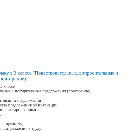
ыку в 3 классе "Повествовательные, вопросительные и
овторение). "
3 классе
ельные и побудительные предложения (повторение).
интонации предложений.
ичать предложения об интонации.
ие словарного запаса,
,
а к предмету,
ным, уважение к труду.