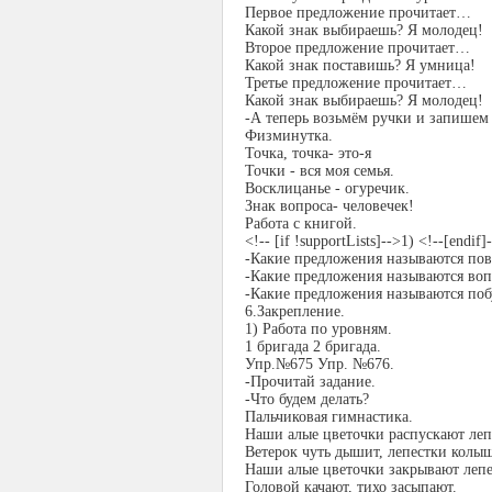
Первое предложение прочитает…
Какой знак выбираешь? Я молодец!
Второе предложение прочитает…
Какой знак поставишь? Я умница!
Третье предложение прочитает…
Какой знак выбираешь? Я молодец!
-А теперь возьмём ручки и запишем 
Физминутка.
Точка, точка- это-я
Точки - вся моя семья.
Восклицанье - огуречик.
Знак вопроса- человечек!
Работа с книгой.
<!-- [if !supportLists]-->1) <!--[endi
-Какие предложения называются по
-Какие предложения называются во
-Какие предложения называются по
6.Закрепление.
1) Работа по уровням.
1 бригада 2 бригада.
Упр.№675 Упр. №676.
-Прочитай задание.
-Что будем делать?
Пальчиковая гимнастика.
Наши алые цветочки распускают леп
Ветерок чуть дышит, лепестки колыш
Наши алые цветочки закрывают лепе
Головой качают, тихо засыпают.