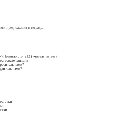
эти предложения в тетрадь.
f]-->Правило стр. 212 (учитель читает).
вествовательными?
просительными?
будительными?
есточки
ет.
стки.