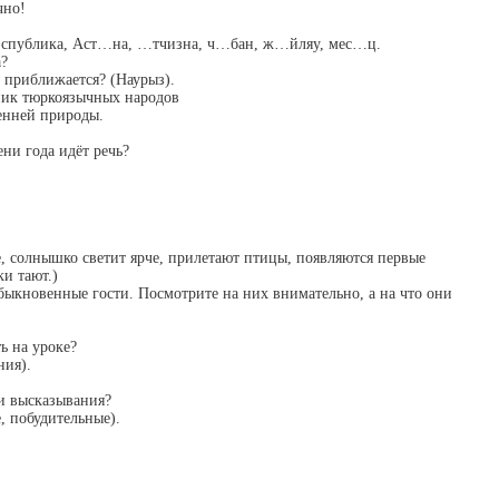
чно!
…спублика, Аст…на, …тчизна, ч…бан, ж…йляу, мес…ц.
а?
 приближается? (Наурыз).
ник тюркоязычных народов
енней природы.
ни года идёт речь?
ое, солнышко светит ярче, прилетают птицы, появляются первые
ки тают.)
быкновенные гости. Посмотрите на них внимательно, а на что они
ь на уроке?
ния).
и высказывания?
, побудительные).