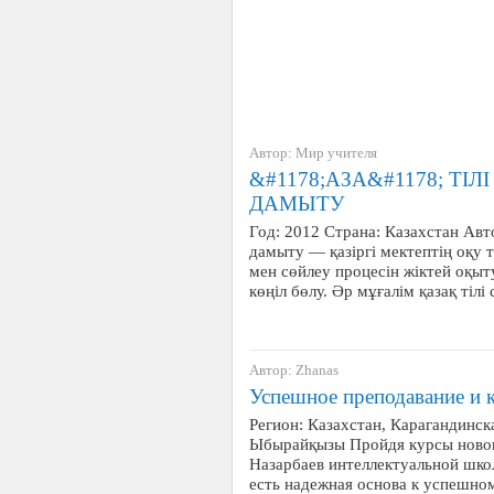
Автор: Мир учителя
&#1178;АЗА&#1178; ТІЛ
ДАМЫТУ
Год: 2012 Страна: Казахстан 
дамыту — қазіргі мектептің оқу т
мен сөйлеу процесін жіктей оқыт
көңіл бөлу. Әр мұғалім қазақ тіл
Автор: Zhanas
Успешное преподавание и 
Регион: Казахстан, Карагандинск
Ыбырайқызы Пройдя курсы новог
Назарбаев интеллектуальной школ
есть надежная основа к успешн