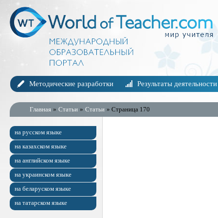
Методические разработки
Результаты деятельности
Главная
»
Статьи
»
Статьи
» Страница 170
на русском языке
на казахском языке
на английском языке
на украинском языке
на беларуском языке
на татарском языке