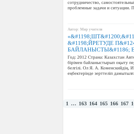
сотрудничество, самостоятельны
проблемные задачи и ситуации. 
Автор: Мир учителя
«&#1198;ШТ&#1200;&#1
&#1198;ЙРЕТУДЕ П&#12
БАЙЛАНЫСТЫ&#1186; 
Год: 2012 Страна: Казахстан Ав
бірімен байланыстырып оқыту пе
белгілі. Ол Я. А. Коменскийдің, 
еңбектерінде зерттеліп дамытыл
1
…
163
164
165
166
167
1