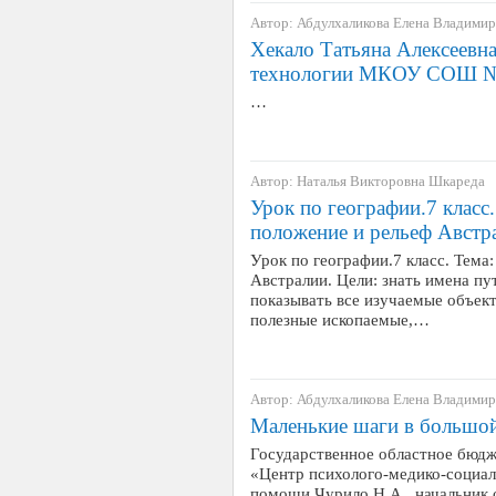
Автор: Абдулхаликова Елена Владими
Хекало Татьяна Алексеевна
технологии МКОУ СОШ №14
…
Автор: Наталья Викторовна Шкареда
Урок по географии.7 класс
положение и рельеф Австр
Урок по географии.7 класс. Тема
Австралии. Цели: знать имена пу
показывать все изучаемые объек
полезные ископаемые,…
Автор: Абдулхаликова Елена Владими
Маленькие шаги в большо
Государственное областное бюдж
«Центр психолого-медико-социа
помощи Чурило Н.А., начальник