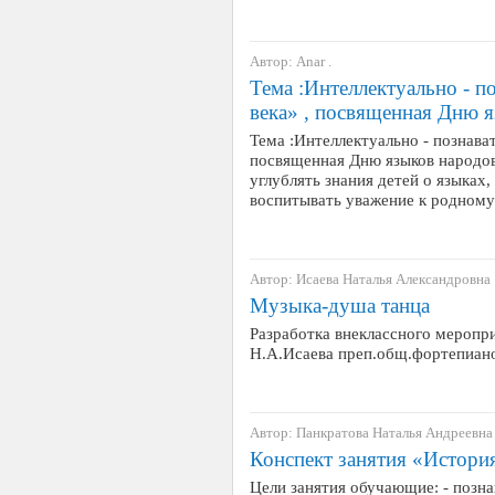
Автор: Anar .
Тема :Интеллектуально - п
века» , посвященная Дню я
Тема :Интеллектуально - познават
посвященная Дню языков народов
углублять знания детей о языках
воспитывать уважение к родному
Автор: Исаева Наталья Александровна
Музыка-душа танца
Разработка внеклассного меропр
Н.А.Исаева преп.общ.фортепиа
Автор: Панкратова Наталья Андреевна
Конспект занятия «Истори
Цели занятия обучающие: - позна