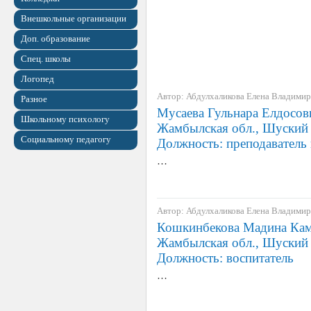
Внешкольные организации
Доп. образование
Спец. школы
Логопед
Автор: Абдулхаликова Елена Владими
Разное
Мусаева Гульнара Елдосовн
Школьному психологу
Жамбылская обл., Шуский р
Социальному педагогу
Должность: преподаватель 
…
Автор: Абдулхаликова Елена Владими
Кошкинбекова Мадина Кама
Жамбылская обл., Шуский р
Должность: воспитатель
…