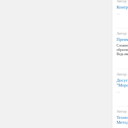
Автор:
Контр
…
Автор:
Преим
Сложно 
образов
Ведь им
Автор:
Досуг
"Морс
…
Автор:
Техно
Метод