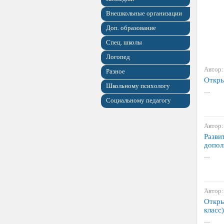
Внешкольные организации
Доп. образование
Спец. школы
Логопед
Автор:
Разное
Откры
Школьному психологу
…
Социальному педагогу
Автор:
Разви
допол
…
Автор:
Откры
класс)
…