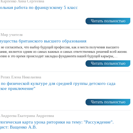
 Карпенко Анна Сергеевна
ольная работа по французскому 5 класс
Читать польностью
 Мир учителя
ущества британского высшего образования
не согласиться, что выбор будущей профессии, как и места получения высшего
ания, является одним из самых важных и самых ответственных решений всей жизни.
енно в это время происходит закладка фундамента вашей будущей карьеры,…
Читать польностью
 Репях Елена Николаевна
 по физической культуре для средней группы детского сада
кое приключение"
Читать польностью
 Андреева Екатерина Андреевна
логическая карта урока риторики на тему: "Рассуждение".
ист: Ващенко А.В.