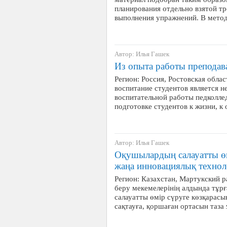
планирования отдельно взятой т
выполнения упражнений. В мето
Автор: Илья Гашек
Из опыта работы преподав
Регион: Россия, Ростовская облас
воспитание студентов является н
воспитательной работы педколле
подготовке студентов к жизни, к 
Автор: Илья Гашек
Оқушылардың салауатты ө
жаңа инновациялық технол
Регион: Казахстан, Мартукский ра
беру мекемелерінің алдында тұрғ
салауатты өмір сүруге көзқарас
сақтауға, қоршаған ортасын таза