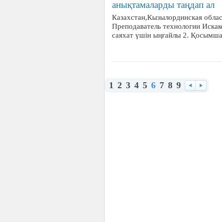
анықтамаларды таңдап ал
Казахстан,Кызылординская обла
Преподаватель технологии Искак
саяхат үшін ыңғайлы 2. Қосымш
1
2
3
4
5
6
7
8
9
Назад
Впере