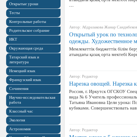
Открытые уроки
…
Тесты
Контрольные работы
Автор: Абдразакова Жанар Сандибеко
Родительское собрание
Открытый урок по технол
ИКТ
одежды. Художественное м
Окружающая среда
Мемлекеттік бюджеттік білім бе
атындағы қазақ орта мектебі Кө
Татарский язык и
литература
Немецкий язык
Автор: Редактор
Французский язык
Нарезка овощей. Нарезка 
Сочинения
Россия, г. Иркутск ОГСКОУ Спец
вида № 6 Учитель профессиональ
Научно-исследовательская
Татьяна Ивановна Цели урока: П
работа
кубиками. Совершенствовать на
Классный час
Экология
Астрономия
Автор: Редактор