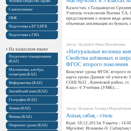
Мастер-класс в 5 классах н
Человек.Общество.Право
Казахстан, г.Талдыкорган Средн
Самопознание
Учитель технологии Нагина Т.А.
ОБЖ
представления о новом виде дек
объемная аппликация из бумаги, и
Подготовка к ЕГЭ,ПГК
Подготовка к ГИА
Автор: Недбайло Нина Михайловна
• На казахском языке
«Натуральные волокна жи
Поурочное планирование
Свойства шёлковых и шерс
(KAZ)
ФГОС второго поколения
Математика, алгебра,
Конспект урока ФГОС второго по
геометрия (KAZ)
карта урока Данные об учителе
СОШ №32 , Каневской район, ст.
Информатика (KAZ)
Класс: 6 Учебник (УМК):…
Английский язык (KAZ)
География (KAZ)
Химия (KAZ)
Автор: Искакова Асемкул Мырзабеков
Ашық сабақ - стиль
Физика (KAZ)
Күні: 18.12.2013ж Уақыты : 14.
Открытые уроки (KAZ)
Мұғалімі: Искакова Ә. Сабақтың 