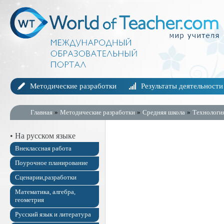
Методические разработки
Результаты деятельности
Главная
»
Методические разработки
»
Средняя школа
»
Технологи
• На русском языке
Внеклассная работа
Поурочное планирование
Сценарии,разработки
Математика, алгебра,
геометрия
Русский язык и литература