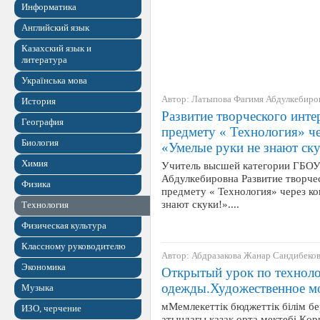
Информатика
Английский язык
Казахский язык и
литература
Українська мова
Автор: Латыпова Фагимя Абдулкебиро
История
Развитие творческого инте
География
предмету « Технология» ч
Биология
«Умелые руки не знают ску
Химия
Учитель высшей категории ГБО
Абдулкебировна Развитие творчес
Физика
предмету « Технология» через к
знают скуки!»....
Технология
Физическая культура
Классному руководителю
Автор: Абдразакова Жанар Сандибеко
Экономика
Открытый урок по технол
одежды.Художественное м
Музыка
мМемлекеттік бюджеттік білім б
ИЗО, черчение
атындағы қазақ орта мектебі Кө