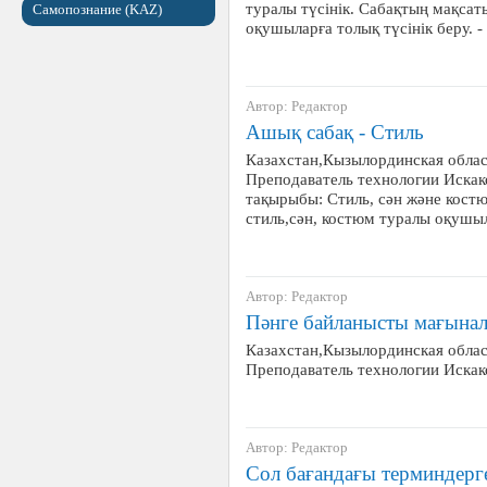
туралы түсінік. Сабақтың мақсаты
Самопознание (KAZ)
оқушыларға толық түсінік беру. -
Автор: Редактор
Ашық сабақ - Стиль
Казахстан,Кызылординская обла
Преподаватель технологии Иска
тақырыбы: Стиль, сән және костю
стиль,сән, костюм туралы оқушыла
Автор: Редактор
Пәнге байланысты мағынал
Казахстан,Кызылординская обла
Преподаватель технологии Иска
Автор: Редактор
Сол бағандағы терминдерг