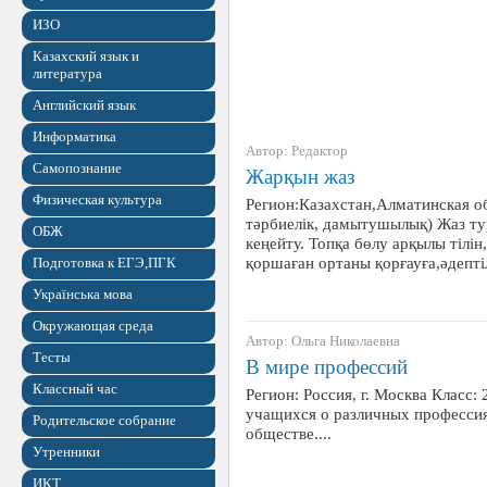
ИЗО
Казахский язык и
литература
Английский язык
Информатика
Автор: Редактор
Самопознание
Жарқын жаз
Физическая культура
Регион:Казахстан,Алматинская об
тәрбиелік, дамытушылық) Жаз ту
ОБЖ
кеңейту. Топқа бөлу арқылы тілін
қоршаған ортаны қорғауға,әдепті
Подготовка к ЕГЭ,ПГК
Українська мова
Окружающая среда
Автор: Ольга Николаевна
Тесты
В мире профессий
Классный час
Регион: Россия, г. Москва Класс
учащихся о различных профессия
Родительское собрание
обществе....
Утренники
ИКТ