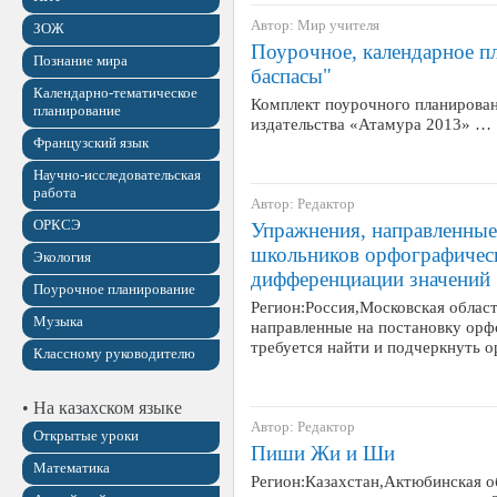
Автор: Мир учителя
ЗОЖ
Поурочное, календарное п
Познание мира
баспасы"
Календарно-тематическое
Комплект поурочного планирован
планирование
издательства «Атамура 2013» …
Французский язык
Научно-исследовательская
работа
Автор: Редактор
ОРКСЭ
Упражнения, направленны
школьников орфографическ
Экология
дифференциации значений
Поурочное планирование
Регион:Россия,Московская облас
Музыка
направленные на постановку орф
требуется найти и подчеркнуть о
Классному руководителю
• На казахском языке
Автор: Редактор
Открытые уроки
Пиши Жи и Ши
Математика
Регион:Казахстан,Актюбинская об