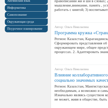
Английский язык
правописании жи и ши в словах; 2
мышление,внимание, память , ус
Информатика
работать с книгой; 3) воспитыва
Самопознание
Окружающая среда
Автор: Ольга Николаевна
Поурочное планирование
Программа кружка «Стра
Регион: Казахстан, Карагандинска
Сформировать представления об 
окружающем мире, общее предс
процессах. 2. Адаптировать зна
Автор: Ольга Николаевна
Влияние коллаборативного
социально значимых качес
Регион: Казахстан, Мангистауска
необходимым, а возможно и самы
Изначально являясь существом к
не может, живя в обществе, быть