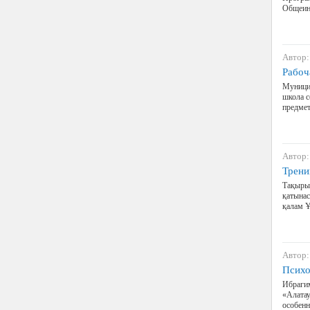
Общеин
Автор:
Рабоч
Муницип
школа с
предм
Автор:
Трени
Тақыры
қатынас
қалам Ұ
Автор:
Психо
Ибрагим
«Алатау
особенн