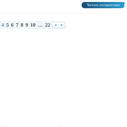
Читать польностью
4
5
6
7
8
9
10
…
22
Назад
Вперед