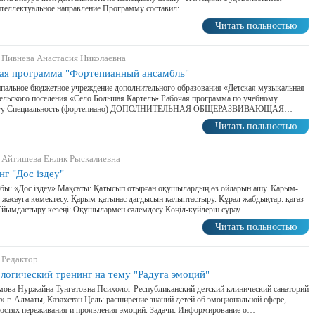
теллектуальное направление Программу составил:…
Читать польностью
 Пивнева Анастасия Николаевна
ая программа "Фортепианный ансамбль"
альное бюджетное учреждение дополнительного образования «Детская музыкальная
ельского поселения «Село Большая Картель» Рабочая программа по учебному
ету Специальность (фортепиано) ДОПОЛНИТЕЛЬНАЯ ОБЩЕРАЗВИВАЮЩАЯ…
Читать польностью
 Айтишева Енлик Рыскалиевна
нг "Дос іздеу"
бы: «Дос іздеу» Мақсаты: Қатысып отырған оқушылардың өз ойларын ашу. Қарым-
 жасауға көмектесу. Қарым-қатынас дағдысын қалыптастыру. Құрал жабдықтар: қағаз
йымдастыру кезеңі: Оқушылармен сәлемдесу Көңіл-күйлерін сұрау…
Читать польностью
 Редактор
логический тренинг на тему "Радуга эмоций"
ова Нуржайна Тунгатовна Психолог Республиканский детский клинический санаторий
» г. Алматы, Казахстан Цель: расширение знаний детей об эмоциональной сфере,
остях переживания и проявления эмоций. Задачи: Информирование о…