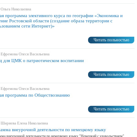
 Ольга Николаевна
ая программа элективного курса по географии «Экономика и
ение Ростовской области (создание образа территории с
ьзованием сети Интернет)»
Читать польностью
 Ефремова Олеся Васильевна
д для ЦМК о патриотическом воспитании
Читать польностью
 Ефремова Олеся Васильевна
ая программа по Обществознанию
Читать польностью
 Ширяева Елена Николаевна
амма внеурочной деятельности по немецкому языку
ма внеурочной деятельности по немецкому языку "Немецкий с удовольствием"