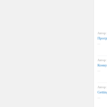
Автор:
Прогр
…
Автор:
Конку
…
Автор:
Gettin
…