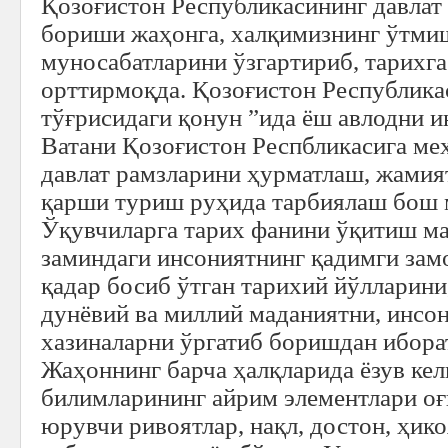
Қозоғистон Республикасининг давлат
бориши жаҳонга, халқимизнинг ўтми
муносабатларини ўзгартириб, тарихга
орттирмоқда. Қозоғистон Республика
тўғрисидаги қонун ”ида ёш авлодни и
Ватани Қозоғистон Респбликасига ме
давлат рамзларини ҳурматлаш, жамия
қарши туриш руҳида тарбиялаш бош м
Ўқувчиларга тарих фанини ўқитиш ма
заминдаги инсониятнинг қадимги замо
қадар босиб ўтган тарихий йўлларини
дунёвий ва миллий маданиятни, инсон
хазиналарни ўргатиб боришдан ибора
Жаҳоннинг барча ҳалқларида ёзув ке
билимларининг айрим элементлари оғ
юрувчи ривоятлар, нақл, достон, ҳико