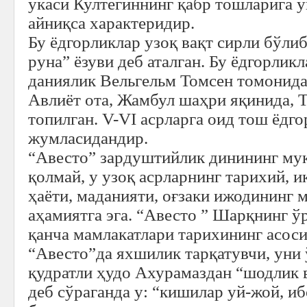
укаси Култегиннинг қабр тошларига ў
айниқса характеридир.
Бу ёдгорликлар узоқ вақт сирли бўлиб
руна” ёзуви деб аталган. Бу ёдгорлик
даниялик Вельгельм Томсен томонидан
Авлиёт ота, Жамбул шаҳри яқинида, 
топилган. V-VI асрларга оид тош ёдг
жумласидандир.
“Авесто” зардуштийлик динининг муқ
қолмай, у узоқ асрларнинг тарихий, 
ҳаёти, маданияти, оғзаки ижодининг 
аҳамиятга эга. “Авесто ” Шарқнинг ў
қанча мамлакатлари тарихининг асос
“Авесто”да яхшилик тарқатувчи, уни
қудратли ҳудо Ахурамаздан “шодлик в
деб сўраганда у: “кишилар уй-жой, иб