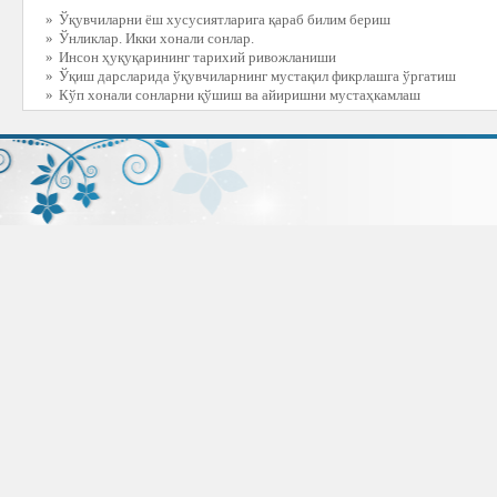
»
Ўқувчиларни ёш хусусиятларига қараб билим бериш
»
Ўнликлар. Икки хонали сонлар.
»
Инсон ҳуқуқарининг тарихий ривожланиши
»
Ўқиш дарсларида ўқувчиларнинг мустақил фикрлашга ўргатиш
»
Кўп хонали сонларни қўшиш ва айиришни мустаҳкамлаш