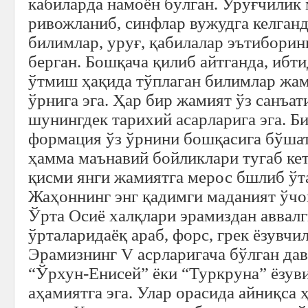
кабиларда намоён бўлган. Уруғчилик
ривожланиб, синфлар вужудга келган
билимлар, уруғ, қабилалар эътиборин
берган. Бошқача қилиб айтганда, ибт
ўтмиш ҳақида тўплаган билимлар жа
ўрнига эга. Ҳар бир жамият ўз санъати
шунингдек тарихий асарларига эга. 
формация ўз ўрнини бошқасига бўша
ҳамма маънавий бойликлари тугаб ке
қисми янги жамиятга мерос бшлиб ўт
Жаҳоннинг энг қадимги маданият ўчо
Ўрта Осиё халқлари эрамиздан аввал
ўрталаридаёқ араб, форс, грек ёзувчи
Эрамизнинг V асрларигача бўлган дав
“Ўрхун-Енисей” ёки “Туркруна” ёзув
аҳамиятга эга. Улар орасида айниқса 