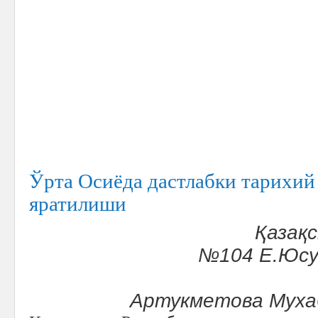
Ўрта Осиёда дастлабки тарихий
яратилиши
Қазақ
№104 Е.Юс
Артукметова Муха