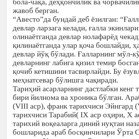
бола-чақа, деҳқончилик ва чорвачилик
жавоб берган.
“Авесто”да бундай деб ёзилган: “Ғал
девлар ларзага келади, ғалла экинлар
олинаётганда девлар нолафарёд чекад
қилинаётганда улар қоча бошлайди, ҳ
девлар йўқ бўлади. Ғалларнинг мўл-к
девларнинг лабига қизил темир босган
қочиб кетишини тасвирлайди. Бу ёзув
меҳнатсевар бўлишга чақиради.
Тариҳий асарларнинг дастлабки кенг 
бири йилнома ва хроника бўлган. Ар
(VIII аср), франк тарихчиси Эйнгард (
тарихчиси Тарабий( IX аср оҳири, Х а
тарихий воқеаларга диний нуқтаи наза
бошларида араб босқинчилари Ўрта О