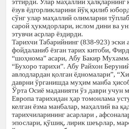
эттирди. Улар маҳаллий ҳалқларнинг 
ёзув ёдгорликларини йўқ қилиб юбор
сўнг улар маҳаллий олимларни тўплаб
сарой ҳукмдорлари, ислом дини ва у
этувчи асрлар ёздирди.
Тарихчи Табарийнинг (838-923) эски 
фойдаланиб ёзган тарих китоби, Фирд
“шоҳнома” асари, Абу Бакир Мухам
“Бухоро тарихи”. Абу Райхон Берун
авлодлардан қолган ёдномалари”, “Хи
даврни ўрганишда муҳим манба ҳисо
Ўрта Осиё маданияти ўз даври учун 
Европа тарихидан ҳар томонлама усту
келган ёзма манбалар, маҳаллий ва қа
тарихчиларининг асарлари , афсонала
эпослари, қўшиқ, лирик шеърлар, ма