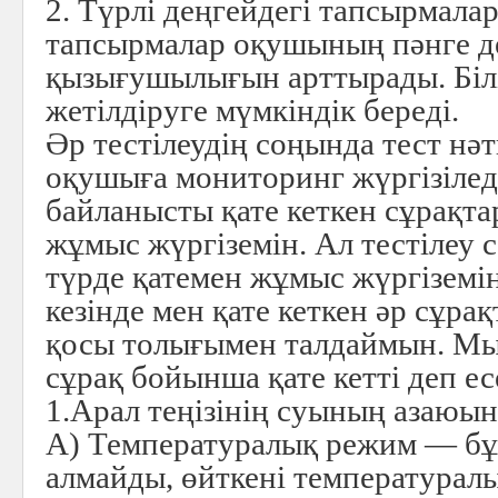
2. Түрлі деңгейдегі тапсырмала
тапсырмалар оқушының пәнге д
қызығушылығын арттырады. Білі
жетілдіруге мүмкіндік береді.
Әр тестілеудің соңында тест н
оқушыға мониторинг жүргізілед
байланысты қате кеткен сұрақт
жұмыс жүргіземін. Ал тестілеу 
түрде қатемен жұмыс жүргіземі
кезінде мен қате кеткен әр сұр
қосы толығымен талдаймын. М
сұрақ бойынша қате кетті деп ес
1.Арал теңізінің суының азаюыны
А) Температуралық режим — бұ
алмайды, өйткені температуралы