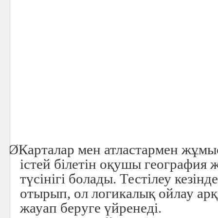
Ø
Карталар мен атластармен жұмы
істей білетін оқушы география
түсінігі болады. Тестілеу кезінд
отырып, ол логикалық ойлау арқ
жауап беруге үйренеді.