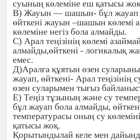
суының көлеміне еш қатысы жоқ
В) Жауын — шашын- бұл жауап 
өйткені жауын –шашын көлемі аз
көлеміне негіз бола алмайды.
С) Арал теңізінің көлемі азайма
алмайды,өйткені - логикалық жа
емес.
Д)Аралға құятын өзен суларыны
жауап, өйткені- Арал теңізінің с
өзен суларымен тығыз байланыс
Е) Теңіз тұзының және су темп
бұл жауап бола алмайды, өйткен
температурасы оның су көлемін
қатысы жоқ.
Қорытындылай келе мен дайынды