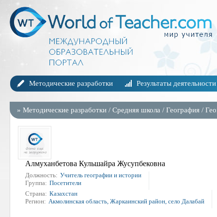
Методические разработки
Результаты деятельности
»
Методические разработки
/
Средняя школа
/
География
/
Гео
Алмуханбетова Кульшайра Жусупбековна
Должность:
Учитель географии и истории
Группа:
Посетители
Страна:
Казахстан
Регион:
Акмолинская область, Жаркаинский район, село Далабай