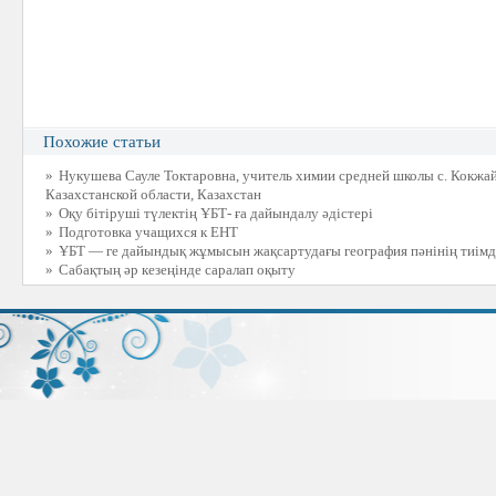
Похожие статьи
»
Нукушева Сауле Токтаровна, учитель химии средней школы с. Кокжай
Казахстанской области, Казахстан
»
Оқу бітіруші түлектің ҰБТ- ға дайындалу әдістері
»
Подготовка учащихся к ЕНТ
»
ҰБТ — ге дайындық жұмысын жақсартудағы география пәнінің тиімді 
»
Сабақтың әр кезеңінде саралап оқыту