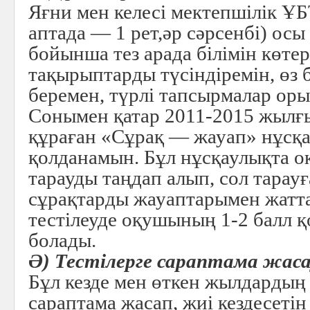
Яғни мен келесі мектепшілік ҰБТ
аптада — 1 рет,әр сәрсенбі) ос
бойынша тез арада білімін көт
тақырыптарды түсіндіремін, өз 
беремен, түрлі тапсырмалар ор
Сонымен қатар 2011-2015 жылғ
құраған «Сұрақ — жауап» нұсқ
қолданамын. Бұл нұсқаулықта о
тарауды таңдап алып, сол тарау
сұрақтарды жауаптарымен жатта
тестілеуде оқушының 1-2 балл 
болады.
Ә) Тестілерге сараптама жас
Бұл кезде мен өткен жылдардың
сараптама жасап, жиі кездесетін