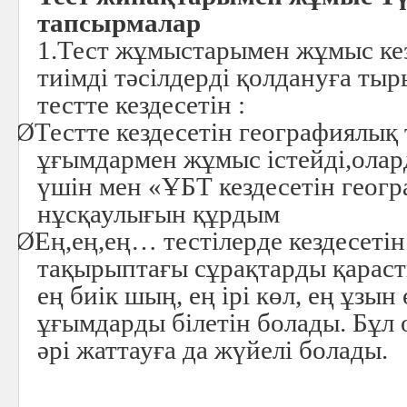
тапсырмалар
1.Тест жұмыстарымен жұмыс кез
тиімді тәсілдерді қолдануға т
тестте кездесетін :
Ø
Тестте кездесетін географиялық
ұғымдармен жұмыс істейді,олар
үшін мен «ҰБТ кездесетін геог
нұсқаулығын құрдым
Ø
Ең,ең,ең… тестілерде кездесетін
тақырыптағы сұрақтарды қарас
ең биік шың, ең ірі көл, ең ұзын
ұғымдарды білетін болады. Бұл
әрі жаттауға да жүйелі болады.