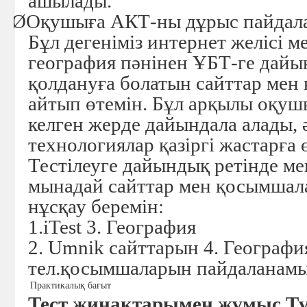
ашылады.
Ø
Оқушыға АКТ-ны дұрыс пайдалан
Бұл дегеніміз интернет желісі м
география пәнінен ҰБТ-ге дайы
қолдануға болатын сайттар ме
айтып өтемін. Бұл арқылы оқушы
келген жерде дайындала алады,
технологиялар қазіргі жастарға 
Тестілеуге дайындық ретінде м
мынадай сайттар мен қосымшал
нұсқау беремін:
1.iTest 3. География
2. Umnik сайттарын 4. Географ
тел.қосымшаларын пайдаланам
Практикалық бағыт
Тест жинақтарымен жұмыс Түр