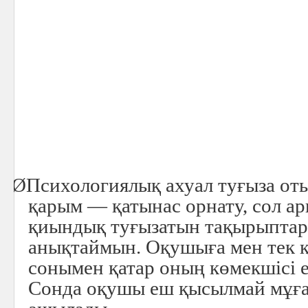
Ø
Психологиялық ахуал туғыза о
қарым — қатынас орнату, сол а
қиындық туғызатын тақырыптар
анықтаймын. Оқушыға мен тек қ
сонымен қатар оның көмекшісі ек
Сонда оқушы еш қысылмай мұға