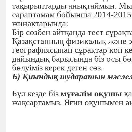
тақырыптарды анықтаймын. Мы
сараптамам бойынша 2014-2015
жинақтарында:
Бір сөзбен айтқанда тест сұрақ
Қазақстанның физикалық және 
географиясынан сұрақтар көп ке
дайындық барысында біз осы бө
бөлуіміз керек деген сөз.
Б) Қиындық тударатын мәслел
Бұл кезде біз
мұғалім оқушы
қа
жақсартамыз. Яғни оқушымен әң