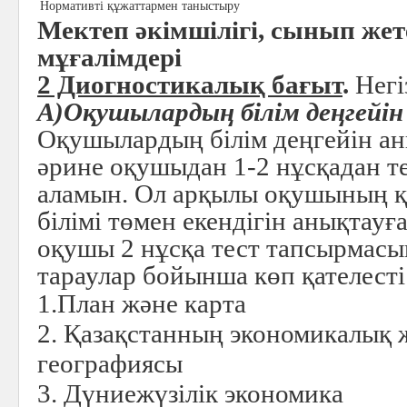
Нормативті құжаттармен таныстыру
Мектеп әкімшілігі, сынып жет
мұғалімдері
2 Диогностикалық бағыт
.
Негі
А)Оқушылардың білім деңгейін
Оқушылардың білім деңгейін ан
әрине оқушыдан 1-2 нұсқадан 
аламын. Ол арқылы оқушының қ
білімі төмен екендігін анықтау
оқушы 2 нұсқа тест тапсырмас
тараулар бойынша көп қателесті
1.План және карта
2. Қазақстанның экономикалық 
географиясы
3. Дүниежүзілік экономика