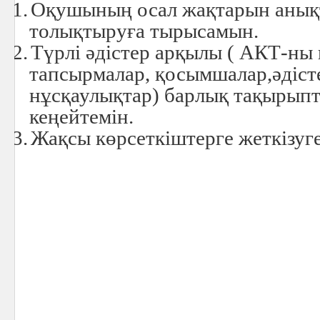
1.
Оқушының осал жақтарын анық
толықтыруға тырысамын.
2.
Түрлі әдістер арқылы ( АКТ-ны 
тапсырмалар, қосымшалар,әдіст
нұсқаулықтар) барлық тақырыпт
кеңейтемін.
3.
Жақсы көрсеткіштерге жеткізу