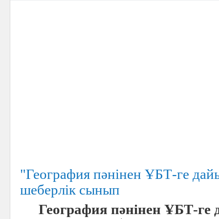
"География пәнінен ҰБТ-ге дай
шеберлік сынып
География пәнінен ҰБТ-ге