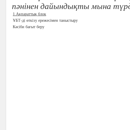
пәнінен дайындықты мына түрд
1.Ақпараттық блок
ҰБТ-ді өткізу ережесімен таныстыру
Кәсіби бағыт беру