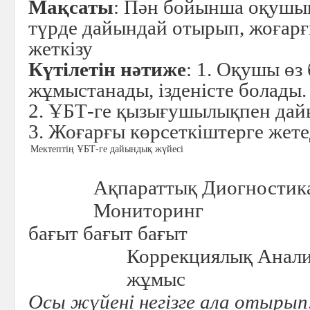
Мақсаты
: Пән бойынша оқушын
түрде дайындай отырып, жоғарғ
жеткізу
Күтілетін нәтиже
: 1. Оқушы өз
жұмыстанады, ізденісте болады.
2. ҰБТ-ге қызығушылықпен да
3. Жоғарғы көрсеткіштерге жете
Мектептің ҰБТ-ге дайындық жүйесі
Ақпараттық Диогностик
Мониторинг
бағыт бағыт бағыт
Коррекциялық Анали
жұмыс
Осы жүйені негізге ала отырып