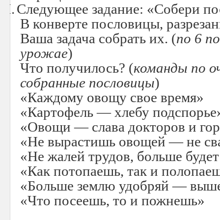
III.
Следующее задание: «Собери п
В конверте пословицы, разрезан
Ваша задача собрать их. (
по 6 п
урожае
)
Что получилось? (
команды по о
собранные пословицы
)
«Каждому овощу свое время»
«Картофель — хлебу подспорье
«Овощи — слава докторов и гор
«Не вырастишь овощей — не св
«Не жалей трудов, больше будет
«Как потопаешь, так и полопае
«Больше землю удобряй — выше
«Что посеешь, то и пожнешь»