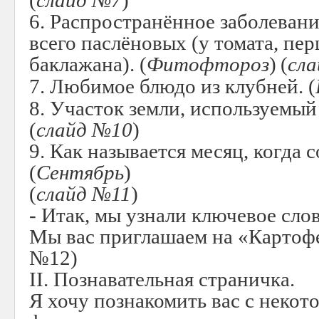
(
слайд №7
)
6. Распространённое заболевани
всего паслёновых (у томата, пер
баклажана). (
Фитофтороз
)
(
сл
7. Любимое блюдо из клубней. (
8. Участок земли, используемый
(
слайд №10
)
9. Как называется месяц, когда
(
Сентябрь
)
(
слайд №11
)
- Итак, мы узнали ключевое сло
Мы вас приглашаем на «Картофе
№12)
II
. Познавательная страничка.
Я хочу познакомить вас с неко