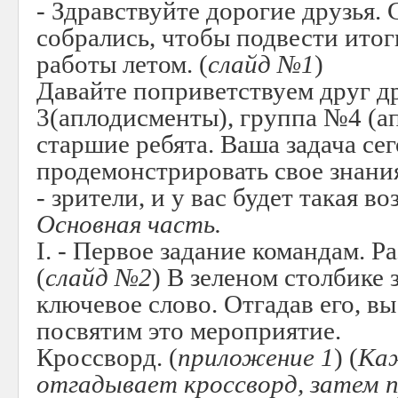
- Здравствуйте дорогие друзья.
собрались, чтобы подвести итог
работы летом. (
слайд №1
)
Давайте поприветствуем друг д
3(аплодисменты), группа №4 (ап
старшие ребята. Ваша задача се
продемонстрировать свое знани
- зрители, и у вас будет такая в
Основная часть.
I
. - Первое задание командам. Р
(
слайд №2
) В зеленом столбике
ключевое слово. Отгадав его, вы
посвятим это мероприятие.
Кроссворд. (
приложение 1
) (
Ка
отгадывает кроссворд, затем 