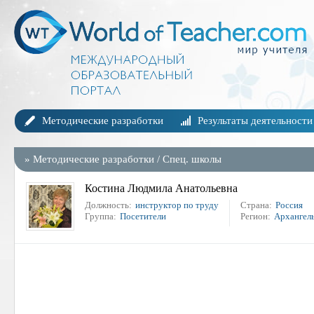
Методические разработки
Результаты деятельности
»
Методические разработки
/
Спец. школы
Костина Людмила Анатольевна
Должность:
инструктор по труду
Страна:
Россия
Группа:
Посетители
Регион:
Архангель