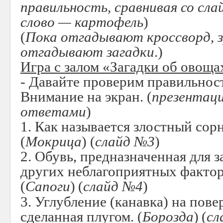
правильность, сравнивая со сла
слово — картофель
)
(
Пока отгадывают кроссворд, 
отгадывают загадки
.)
Игра с залом «Загадки об овоща
- Давайте проверим правильнос
Внимание на экран. (
презентаци
ответами
)
1. Как называется злостный сор
(
Мокрица
) (
слайд №3
)
2. Обувь, предназначенная для з
других неблагоприятных фактор
(
Сапоги
)
(
слайд №4
)
3. Углубление (канавка) на пов
сделанная плугом. (
Борозда
)
(
сл