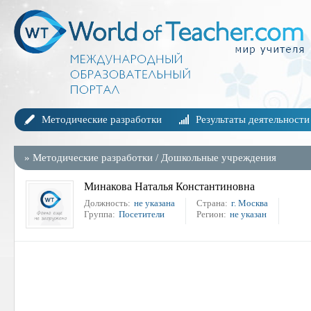
Методические разработки
Результаты деятельности
»
Методические разработки
/
Дошкольные учреждения
Минакова Наталья Константиновна
Должность:
не указана
Страна:
г. Москва
Группа:
Посетители
Регион:
не указан