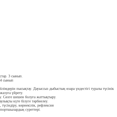
тар. 3 сынып.
 4 сынып
ілімдерін пысықтау. Дауыссыз дыбыстың өзара үндестігі туралы түсінік
 жазуға үйрету.
. Сөзге шешен болуға жаттықтыру.
лықты күте білуге тәрбиелеу.
, түсіндіру, көрнекілік, рефлексия
спортшылардың суреттері.