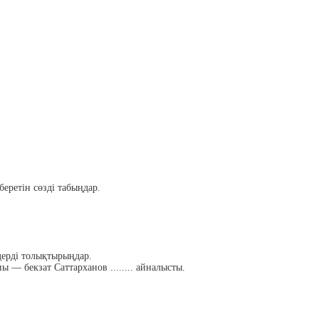
еретін сөзді табыңдар.
дерді толықтырыңдар.
— бекзат Саттарханов ........ айналысты.