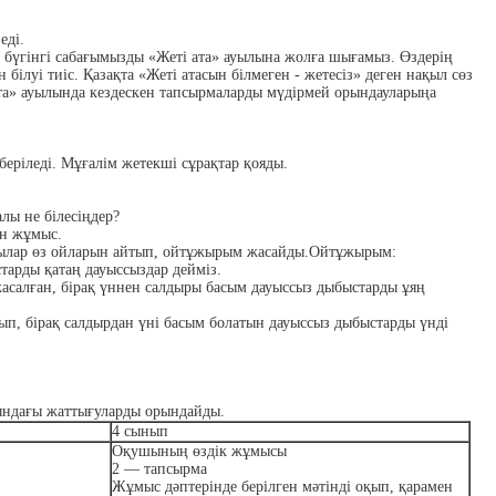
еді.
, бүгінгі сабағымызды «Жеті ата» ауылына жолға шығамыз. Өздерің
ын білуі тиіс. Қазақта «Жеті атасын білмеген - жетесіз» деген нақыл сөз
і ата» ауылында кездескен тапсырмаларды мүдірмей орындауларыңа
беріледі. Мұғалім жетекші сұрақтар қояды.
алы не білесіңдер?
ен жұмыс.
ылар өз ойларын айтып, ойтұжырым жасайды.
Ойтұжырым:
тарды қатаң дауыссыздар дейміз.
асалған, бірақ үннен салдыры басым дауыссыз дыбыстарды ұяң
п, бірақ салдырдан үні басым болатын дауыссыз дыбыстарды үнді
ндағы жаттығуларды орындайды.
4
сынып
Оқушының өздік жұмысы
2 — тапсырма
Жұмыс дәптерінде берілген мәтінді оқып, қарамен