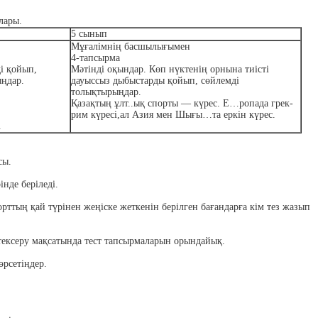
лары.
5
сынып
Мұғалімнің басшылығымен
4-тапсырма
ді қойып,
Мәтінді оқындар. Көп нүктенің орнына тиісті
ыңдар.
дауыссыз дыбыстарды қойып, сөйлемді
толықтырыңдар.
Қазақтың ұлт..ық спорты — күрес. Е…ропада грек-
рим күресі,ал Азия мен Шығы…та еркін күрес.
.
сы.
нде беріледі.
ттың қай түрінен жеңіске жеткенін берілген бағандарға кім тез жазып
і тексеру мақсатында тест тапсырмаларын орындайық.
өрсетіңдер.