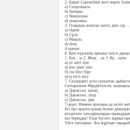
2.
Бақыт Сәрсекбаев жеті мәрте Азия 
a)
Спортшысы
b)
Батыры
c)
Чемпионы
d)
шаңғышы
3.
Олардың жеңіске жетуі дені сау, ..
a)
Әдемі
b)
Сұлу
c)
Мықты
d)
биік
4 сынып
6.
Көп нүктенің орнына тиісті дауы
1.
Бок…ы 2. Жеңі....аз 3. Қа…ылас
а) дт а)нт а)лс
ә) жш ә)мп ә)хс
б) сш б)хт б)рс
в)тд в)сп в)сс
7.
Сөздердегі асты сызылған дыбыст
Саттарханов Мұңайтпасов, шынықты
a)
Дауыссыз, қатаң
b)
Дауыссыз, үнді
c)
Дауыссыз, ұяң
7-ауыл. Немене ауылына да келіп жет
Біз бұл ауылға қонақ болып демалы
кездескен тапсырмаларды орындадыңд
өсе беріңдер! Енді бүгінгі жұмыста
Үйге тапсырма:
Ата жұртым тақырыбы