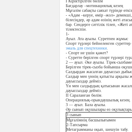
І Кіріктірілген бөлім
Бағдарлау –мотивациялық кезең
Мұғалім сабақты саяхат түрінде өткіз
-
«Адам –керуе, өмір -жол» демекші
білесіңдер, әр адам өзінің жеті атас
бар. Сендерге сәттілік тілеп, «Жет
тілектеспін.
1-
Ауыл. Ата ауылы. Суретпен жұмыс
Спорт түрлері бейнеленген суреттер 
эмаль для спецтехники
.
-
Спорт не үшін қажет?
-
Суретте берілген спорт түрлері тур
2 — ауыл. Әке ауылы. Тірек-сызбам
Берілген тірек-сызба бойынша оқуш
Салдырдан жасалған дауыссыз дыбыс
Салдыр мен үннің қатысты арқылы ж
дауыссыздар дейміз.
Үн мен салдырдың қатысынан жасалы
дауыссыздар дейміз.
ІІ Сараланған бөлім.
Операциялық-орындаушылық кезең.
3 — ауыл. Бала ауылы.
Әр сынып оқушылары өз оқулықтары
3 сынып
Мұғалімнің басшылығымен
2-Тапсырма
Метаграмманы оқып, шешуін табу.