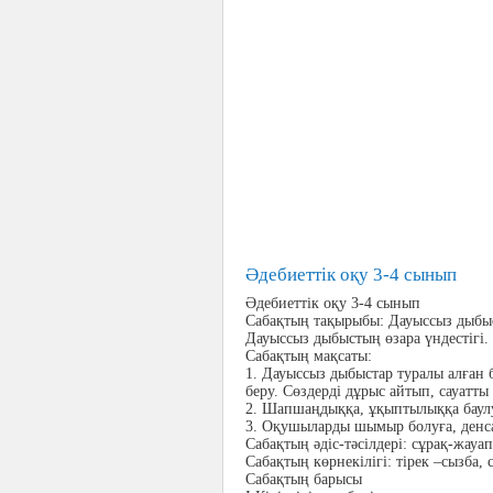
Әдебиеттік оқу 3-4 сынып
Әдебиеттік оқу 3-4 сынып
Сабақтың тақырыбы:
Дауыссыз дыбыс
Дауыссыз дыбыстың өзара үндестігі.
Сабақтың мақсаты:
1.
Дауыссыз дыбыстар туралы алған б
беру. Сөздерді дұрыс айтып, сауатты
2.
Шапшаңдыққа, ұқыптылыққа баулу
3.
Оқушыларды шымыр болуға, денсау
Сабақтың әдіс-тәсілдері
: сұрақ-жауап
Сабақтың көрнекілігі:
тірек –сызба, 
Сабақтың барысы