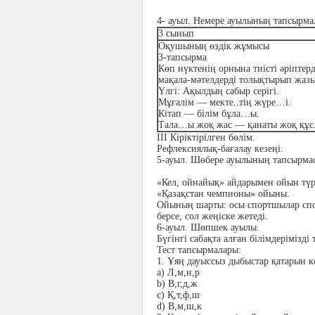
4- ауыл. Немере ауылының тапсырма
3 сынып
Оқушының өздік жұмысы
3-тапсырма
Көп нүктенің орнына тиісті әріптер
мақала-мәтелдерді толықтырып жаз
Үлгі: Ақылдың сабыр серігі.
Мұғалім — мекте..тің жүре…і.
Кітап — білім бұла…ы.
Тала…ы жоқ жас — қанаты жоқ құс
ІІІ Кіріктірілген бөлім.
Рефлексиялық-бағалау кезеңі.
5-ауыл. Шөбере ауылының тапсырма
«Кел, ойнайық» айдарымен ойын түрі
«Қазақстан чемпионы» ойыны.
Ойының шарты: осы спортшылар спор
берсе, сол жеңіске жетеді.
6-ауыл. Шөпшек ауылы.
Бүгінгі сабақта алған білімдерімізд
Тест тапсырмалары:
1.
Ұяң дауыссыз дыбыстар қатарын к
a)
Л,м,н,р
b)
В,г,д,ж
c)
Қ,т,ф,ш
d)
В,м,ш,к