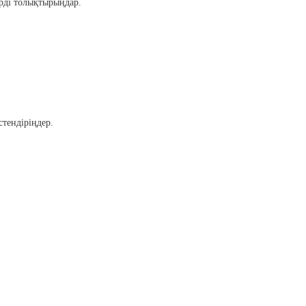
ерді толықтырыңдар.
тендіріңдер.