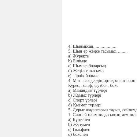
4.
Шынықсаң, .................
5.
Шын ер жеңсе тасымас, ........
a)
Жүректе
b)
Білімде
c)
Шымыр боларсың
d)
Жеңілсе жасымас
e)
Тірлік болмас
4.
Мына сөздердің ортақ мағынасын б
Күрес, гольф, футбол, бокс.
a)
Мамандық түрлері
b)
Жұмыс түрлері
c)
Спорт үрлері
d)
Қызмет түрлері
5.
Дұрыс жауаптарын тауып, сөйлем
1.
Сидней олимпиадасының чемпионы 
a)
Күреспен
b)
Жүзумен
c)
Гольфпен
d)
бокспен