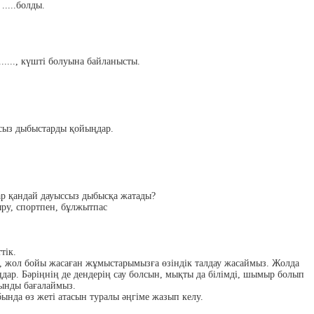
.....болды.
......, күшті болуына байланысты.
ссыз дыбыстарды қойыңдар.
ар қандай дауыссыз дыбысқа жатады?
ру, спортпен, бұлжытпас
тік.
п, жол бойы жасаған жұмыстарымызға өзіндік талдау жасаймыз. Жолда
ар. Бәріңнің де дендерің сау болсын, мықты да білімді, шымыр болып
рынды бағалаймыз.
нда өз жеті атасын туралы әңгіме жазып келу.