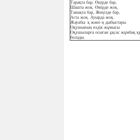
Тарақта бар, Өңірде бар,
Шашта жоқ. Өмірде жоқ.
Тамақта бар, Жеңілде бар,
Аста жоқ. Ауырда жоқ.
Жауабы: қ және ң дыбыстары
Оқушының өздік жұмысы
Оқушыларға осыған ұқсас жұмбақ қ
болады.