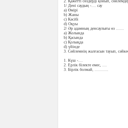
2.
Қажетті сөздерді қойып, сөйлемд
1/ Дені саудың -.... сау
a)
Өмірі
b)
Жаны
c)
Кәсібі
d)
Оқуы
2/ Әр адамның денсаулығы өз .......
a)
Жолында
b)
Қасында
c)
Қолыңда
d)
үйінде
3.
Сөйлемнің жалғасын тауып, сәйкес
1.
Күш -....
2.
Ерлік білекте емес, ....
3.
Бірлік болмай, ............