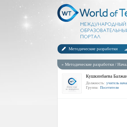
Методические разработки
»
Методические разработки
/
Нача
Кушкинбаева Балжа
Должность:
учитель нач
Группа:
Посетители