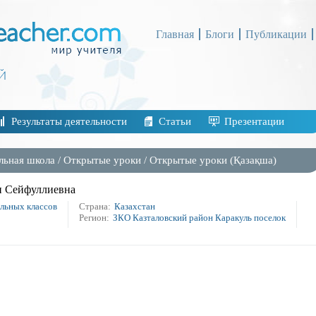
Главная
Блоги
Публикации
Результаты деятельности
Статьи
Презентации
льная школа
/
Открытые уроки
/
Открытые уроки (Қазақша)
н Сейфуллиевна
альных классов
Страна:
Казахстан
Регион:
ЗКО Казталовский район Каракуль поселок