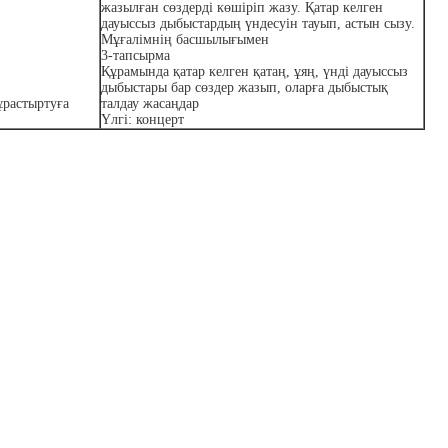
жазылған сөздерді көшіріп жазу. Қатар келген
дауыссыз дыбыстардың үндесуін тауып, астын сызу.
Мұғалімнің басшылығымен
3-тапсырма
Құрамында қатар келген қатаң, ұяң, үнді дауыссыз
дыбыстары бар сөздер жазып, оларға дыбыстық
ұрастыртуға
талдау жасаңдар
Үлгі: концерт