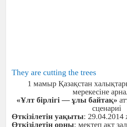
They are cutting the trees
1 мамыр Қазақстан халықтары
мерекесіне арна
«Ұлт бірлігі — ұлы байтақ»
ат
сценариі
Өткізілетін уақыты
: 29.04.2014 
Өткізілетін орны
: мектеп акт за