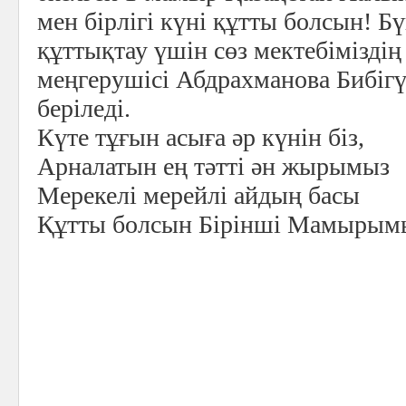
мен бірлігі күні құтты болсын! Бү
құттықтау үшін сөз мектебіміздің 
меңгерушісі Абдрахманова Бибіг
беріледі.
Күте тұғын асыға әр күнін біз,
Арналатын ең тәтті ән жырымыз
Мерекелі мерейлі айдың басы
Құтты болсын Бірінші Мамырым