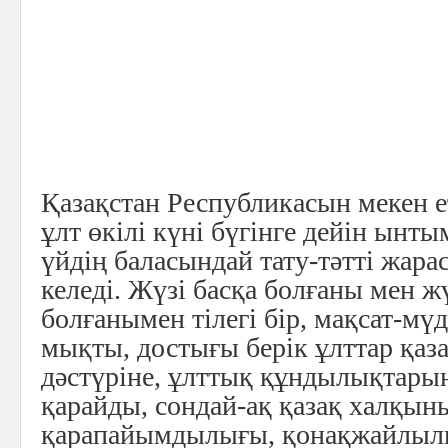
Қазақстан Республикасын мекен е
ұлт өкілі күні бүгінге дейін ынты
үйдің баласындай тату-тәтті жар
келеді. Жүзі басқа болғаны мен жүр
болғанымен тілегі бір, мақсат-мүдд
мықты, достығы берік ұлттар қазақ
дәстүріне, ұлттық құндылықтары
қарайды, сондай-ақ қазақ халқын
қарапайымдылығы, қонақжайлыл