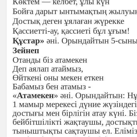
Көктем — келбет, ұлы күн
Бойға дарыт ынтымақтың жылуы
Достық деген ұялаған жүрекке
Қассиетті-ау, қассиеті бұл ұғым!
Құстар»
әні. Орындайтын 5-сын
Зейнеп
Отанды біз атамекен
Деп аяла
п атаймыз,
Өйткені оны мекен еткен
Бабамыз бен атамыз -
«
Атамекен
» әні. Орындайтын: Н
1 мамыр мерекесі дүние жүзіндег
достығы мен бірлігін атау күні. Б
бейбітшілікті жақтаушы, достық
тыныштықты сақтаушы ел. Елімізд