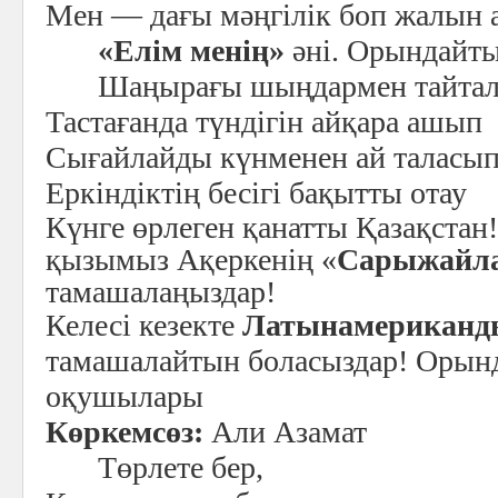
Мен — дағы мәңгілік боп жалын 
«Елім менің»
әні. Орындайт
Шаңырағы шыңдармен тайта
Тастағанда түндігін айқара ашып
Сығайлайды күнменен ай таласы
Еркіндіктің бесігі бақытты отау
Күнге өрлеген қанатты Қазақстан
қызымыз Ақеркенің «
Сарыжайл
тамашалаңыздар!
Келесі кезекте
Латынамериканд
тамашалайтын боласыздар! Орын
оқушылары
Көркемсөз:
Али Азамат
Төрлете бер,