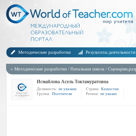
Методические разработки
Результаты деятельности
»
Методические разработки
/
Начальная школа
/
Сценарии,раз
Исмайлова Асель Токтамуратовна
Должность:
не указана
Страна:
Казахстан
Группа:
Посетители
Регион:
не указан