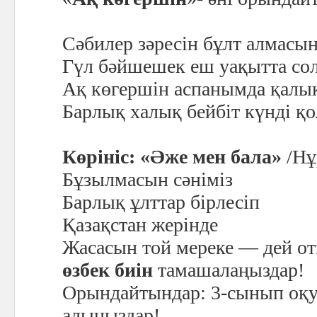
Сәбилер зәресін бұлт алмасын
Гүл бәйшешек еш уақытта со
Ақ көгершін аспанымда қалық
Барлық халық бейбіт күнді қ
Көрініс: «Әже мен бала»
/Нұ
Бұзылмасын сәніміз
Барлық ұлттар бірлесіп
Қазақстан жерінде
Жасасын той мереке — дей оты
өзбек биін
тамашалаңыздар!
Орындайтындар: 3-сынып оқ
алыңыздар!