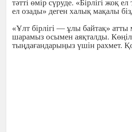
тәтті өмір сүруде. «Бірлігі жоқ ел
ел озады» деген халық мақалы біз
«Ұлт бірлігі — ұлы байтақ» атты м
шарамыз осымен аяқталды. Көңі
тыңдағандарыңыз үшін рахмет. Қ