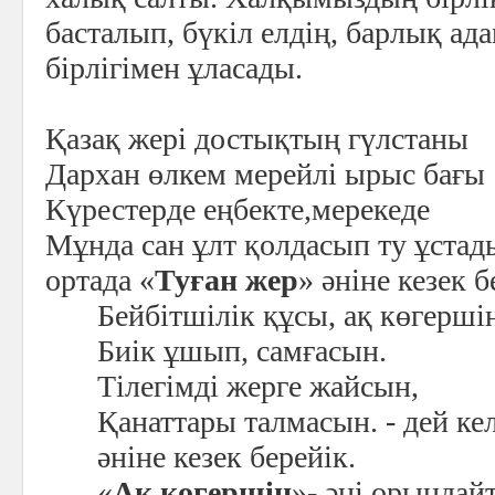
басталып, бүкіл елдің, барлық а
бірлігімен ұласады.
Қазақ жері достықтың гүлстаны
Дархан өлкем мерейлі ырыс бағы
Күрестерде еңбекте,мерекеде
Мұнда сан ұлт қолдасып ту ұстады
ортада «
Туған жер
» әніне кезек б
Бейбітшілік құсы, ақ көгерші
Биік ұшып, самғасын.
Тілегімді жерге жайсын,
Қанаттары талмасын. - дей ке
әніне кезек берейік.
«
Ақ көгершін
»- әні орындай