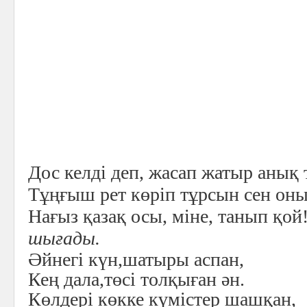
Дос келді деп, жасап жатыр анық 
Тұңғыш рет көріп тұрсын сен он
Нағыз қазақ осы, міне, танып қой
шығады.
Әйнегі күн,шатыры аспан,
Кең дала,төсі толқыған ән.
Көлдері көкке күмістер шашқан,