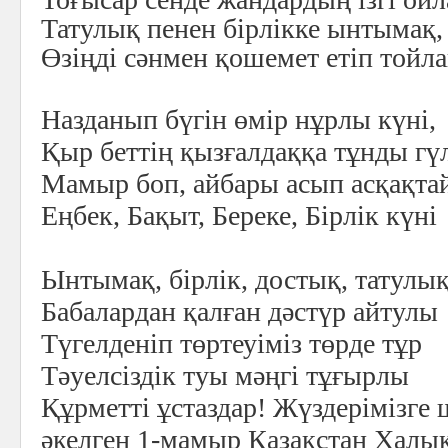
Татулық пенен бірлікке ынтымақ, 
Өзіңді сәнмен қошемет етіп тойл
Назданып бүгін өмір нұрлы күні,
Қыр беттің қызғалдаққа тұнды гүл
Мамыр боп, айбары асып асқақта
Еңбек, Бақыт, Береке, Бірлік күні
Ынтымақ, бірлік, достық, татулы
Бабалардан қалған дәстүр айтулы
Түгелденіп төртеуіміз төрде тұр
Тәуелсіздік туы мәңгі тұғырлы
Құрметті ұстаздар! Жүздерімізге
әкелген 1-мамыр Қазақстан Хал