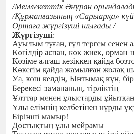
/Мемлекеттік Әнұран орындалад
/Құрманғазының «Сарыарқа» күйі
Ортаға жүргізуші шығады /
Жүргізуші
:
Ауылым туған, гүл тергем сенен 
Көгілдір аспан, көк жиек, орман-
Көзіме алғаш кезіккен қайда бозт
Көкегім қайда жамылған жолақ ш
Уа, кош келдің, Ынтымақ күн, бір
Берекесі замананың, тірліктің
Ұлттар менен ұлыстарды ұйытқа
Ұлы елімнің келбетінен нұрды ұ
Бірінші мамыр!
Достықтың ұлы мейрамы
Тоғысар сенде жандардың ізгі ой