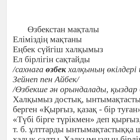
Өзбекстан мақталы
Еліміздің мақтаны
Еңбек сүйгіш халқымыз
Ел бірлігін сақтайды
/сахнаға
өзбек
халқының өкілдері 
Зейнеп пен Айбек/
/Өзбекше ән орындалады, қыздар 
Халқымыз достық, ынтымақтасты
берген «Қырғыз, қазақ - бір туған»
«Түбі бірге түрікмен» деп қырғыз
т. б. ұлттарды ынтымақтастыққа 
халық салты. Халқымыздың бірлі