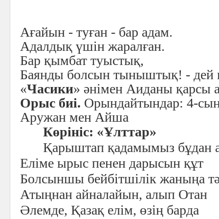
Ағайын - туған - бар адам.
Адалдық үшін жаралған.
Бар қымбат туыстық,
Баянды болсын тыныштық! - дей к
«
Часики
» әнімен Аиданы қарсы 
Орыс биі.
Орындайтындар: 4-сы
Аружан мен Айша
Көрініс: «Ұлттар»
Қарыштап қадамымыз бұдан а
Еліме ырыс пенен дарысын құт
Болсыншы бейбітшілік жаныңа т
Атыңнан айналайын, алып Отан
Әлемде, Қазақ елім, өзің барда