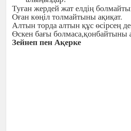
Туған жердей жат елдің болмайты
Оған көңіл толмайтыны ақиқат.
Алтын торда алтын құс өсірсең де
Өскен бағы болмаса,қонбайтыны 
Зейнеп пен Ақерке