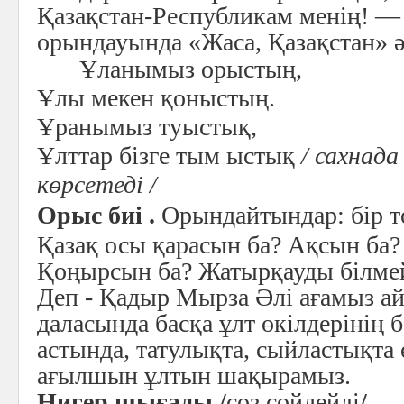
Қазақстан-Республикам менің! —
орындауында «Жаса, Қазақстан» ә
Ұланымыз орыстың,
Ұлы мекен қоныстың.
Ұранымыз туыстық,
Ұлттар бізге тым ыстық
/ сахнада
көрсетеді /
Орыс биі .
Орындайтындар: бір 
Қазақ осы қарасын ба? Ақсын ба?
Қоңырсын ба? Жатырқауды білме
Деп - Қадыр Мырза Әлі ағамыз ай
даласында басқа ұлт өкілдерінің
астында, татулықта, сыйластықта 
ағылшын ұлтын шақырамыз.
Нигер шығады /
сөз сөйлейді
/