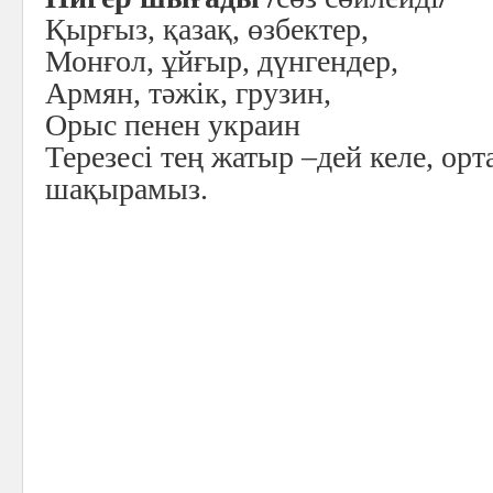
Қырғыз, қазақ, өзбектер,
Монғол, ұйғыр, дүнгендер,
Армян, тәжік, грузин,
Орыс пенен украин
Терезесі тең жатыр –дей келе, орт
шақырамыз.