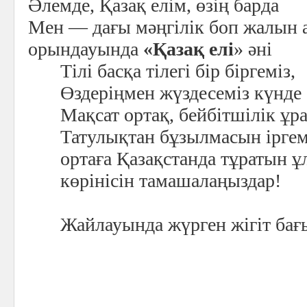
Әлемде, Қазақ елім, өзің барда
Мен — дағы мәңгілік боп жалын 
орындауында
«Қазақ елі
» әні
Тілі басқа тілегі бір біргеміз,
Өздеріңмен жүздесеміз күнде 
Мақсат ортақ, бейбітшілік ұр
Татулықтан бұзылмасын іргемі
ортаға Қазақстанда тұратын ұл
көрінісін тамашалаңыздар!
Жайлауында жүрген жігіт бағ