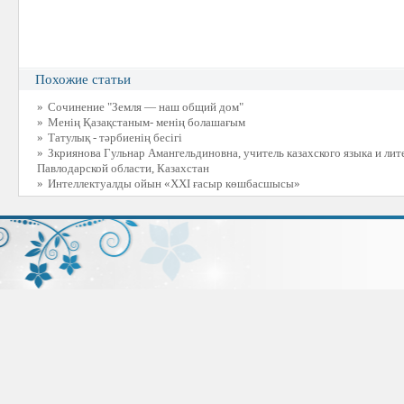
Похожие статьи
»
Сочинение "Земля — наш общий дом"
»
Менің Қазақстаным- менің болашағым
»
Татулық - тәрбиенің бесігі
»
Зкриянова Гульнар Амангельдиновна, учитель казахского языка и л
Павлодарской области, Казахстан
»
Интеллектуалды ойын «ХХІ ғасыр көшбасшысы»