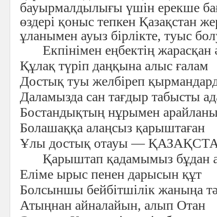
бауырмалдылығы үшін ерекше бағ
өздері қоныс тепкен Қазақстан же
ұланымен ауыз бірлікте, туыс бол
Екпінімен еңбектің жарасқан 
Құлақ түріп даңқына алыс ғалам
Достық туы желбіреп қырмандар
Даламызда сан тағдыр табысты а
Бостандықтың нұрымен арайлан
Болашаққа алаңсыз қарыштаған
Ұлы достық отауы — ҚАЗАҚСТ
Қарыштап қадамымыз бұдан а
Еліме ырыс пенен дарысын құт
Болсыншы бейбітшілік жаныңа т
Атыңнан айналайын, алып Отан