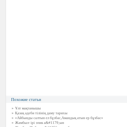
Похожие статьи
»
Ұлт мақтанышы
»
Қазақ әдеби тілінің даму тарихы
»
«Айбынды салтын ел бұзбас,Амандық атын ер бұзбас»
»
Жамбыл- ірі эпик а&#1179;ын