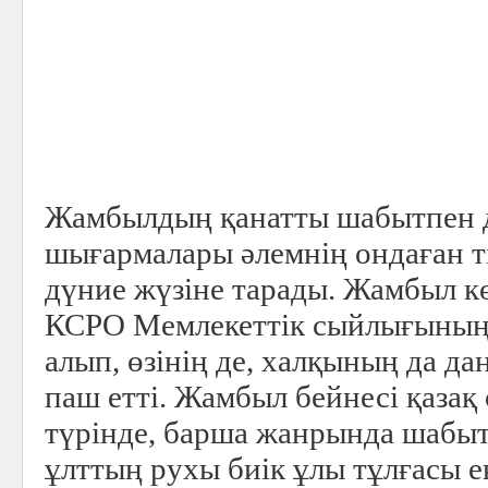
Жамбылдың қанатты шабытпен д
шығармалары әлемнің ондаған т
дүние жүзіне тарады. Жамбыл көз
КСРО Мемлекеттік сыйлығының 
алып, өзінің де, халқының да д
паш етті. Жамбыл бейнесі қазақ
түрінде, барша жанрында шабыт
ұлттың рухы биік ұлы тұлғасы ек