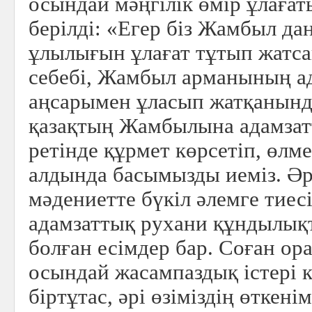
осындай мәңгілік өмір ұлаға
берілді: «Егер біз Жамбыл да
ұлылығын ұлағат тұтып жатса
себебі, Жамбыл арманының а
аңсарымен ұласып жатқанынд
қазақтың Жамбылына адамза
ретінде құрмет көрсетіп, өл
алдында басымызды иеміз. Әр
мәдениетте бүкіл әлемге тиес
адамзаттық рухани құндылықт
болған есімдер бар. Соған ор
осындай жасампаздық істері к
біртұтас, әрі өзіміздің өткенім