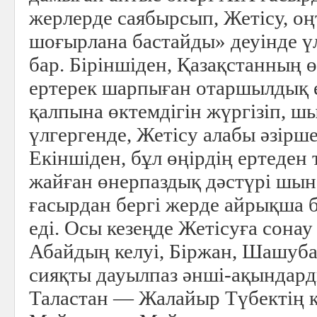
жерлерде саябырсып, Жетісу, оң
шоғырлана бастайды» деуінде ү
бар. Біріншіден, Қазақстанның ө
ертерек шарпыған отаршылдық е
қалпына өктемдігін жүргізіп, 
үлгергенде, Жетісу алабы әзірше 
Екіншіден, бұл өңірдің ертеден
жайған өнерпаздық дәстүрі шын
ғасырдан бергі жерде айрықша б
еді. Осы кезеңде Жетісуға сона
Абайдың келуі, Біржан, Шашуба
сияқты дауылпаз әнші-ақындард
Таластан — Жалайыр Түбектің к