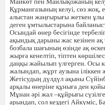
Майкөт пен Майлықожаның кел
Құрманғазының келуі, сөз жоқ,
алыстан жаңғырығы жеткен ұлы 
деген ұмтылыстарына байланыст
Осындай өнер бесігінде тербел
ақындық дарыны жас кезінен ақ 
бозбала шағының өзінде ақ өске
жырға кенелтіп, тіптен көршілес
даңқы жайылып үлгерген. Осы к
жалындап, жұрт аузына іліккен
Жетісудың дүлдүл ақыны Сүйін
арқалы өнеріне құныға ден қойы
Мұнан әрі жал –құйрығы сүзілг
арындап, сол кездегі Айкүміс, Б