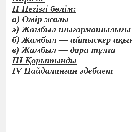
II
Негізгі бөлім:
а) Өмір жолы
ә) Жамбыл шығармашылығы
б) Жамбыл — айтыскер ақы
в) Жамбыл — дара тұлға
III Қорытынды
IV Пайдаланған әдебиет