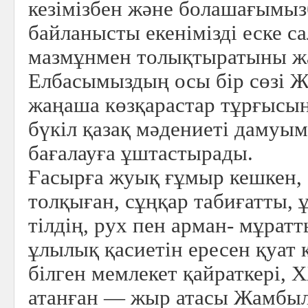
кезімізбен және болашағымы
байланысты екенімізді еске с
мазмұнмен толықтыратыны 
Елбасымыздың осы бір сөзі 
жаңаша көзқарастар тұрғысын
бүкіл қазақ мәдениеті дамуым
бағалауға ұштастырады.
Ғасырға жуық ғұмыр кешкен,
толқыған, сұңқар табиғатты, 
тілдің, рух пен арман- мұрат
ұлылық қасиетін ересен қуат 
білген мемлекет қайраткері, 
атанған — жыр атасы Жамбыл