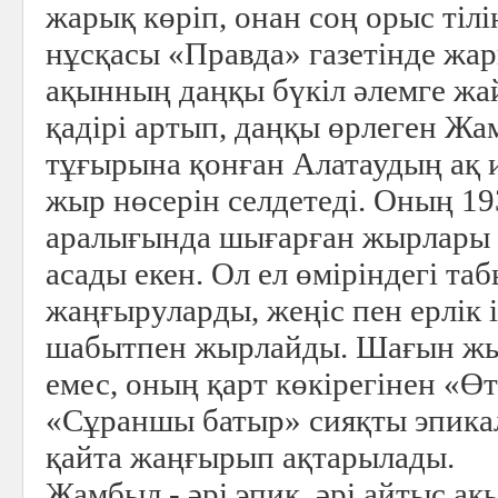
жарық көріп, онан соң орыс тіл
нұсқасы «Правда» газетінде жар
ақынның даңқы бүкіл әлемге ж
қадірі артып, даңқы өрлеген Ж
тұғырына қонған Алатаудың ақ 
жыр нөсерін селдетеді. Оның 1
аралығында шығарған жырлары 
асады екен. Ол ел өміріндегі та
жаңғыруларды, жеңіс пен ерлік 
шабытпен жырлайды. Шағын жыр
емес, оның қарт көкірегінен «Өт
«Сұраншы батыр» сияқты эпик
қайта жаңғырып ақтарылады.
Жамбыл - әрі эпик, әрі айтыс ақ