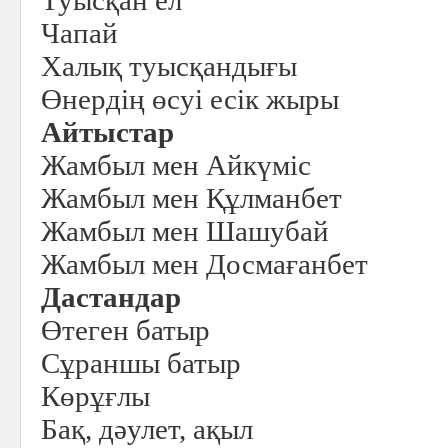
Туысқан ел
Чапай
Халық туысқандығы
Өнердің өсуі есік жыры
Айтыстар
Жамбыл мен Айкүміс
Жамбыл мен Құлманбет
Жамбыл мен Шашубай
Жамбыл мен Досмағанбет
Дастандар
Өтеген батыр
Сұраншы батыр
Көрұғлы
Бақ, дәулет, ақыл