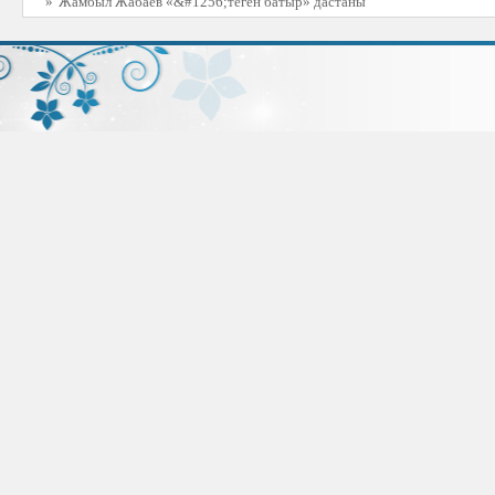
»
Жамбыл Жабаев «&#1256;теген батыр» дастаны