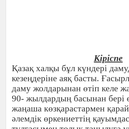
Кіріспе
Қазақ халқы бұл күндері дам
кезеңдеріне аяқ басты. Ғасыр
даму жолдарынан өтіп келе жа
90- жылдардың басынан бері 
жаңаша көзқарастармен қарай
әлемдік өркениеттің қауымда
тұлғасымен толық танылуға 