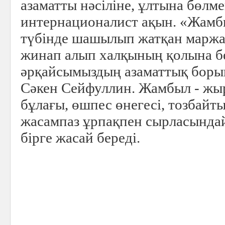
азаматты нәсіліне, ұлтына бөлм
интернационалист ақын. «Жамб
түбінде шашылып жатқан маржан
жинап алып халқының қолына бе
әрқайсымыздың азаматтық борыш
Сәкен Сейфуллин. Жамбыл - жы
бұлағы, өшпес өнегесі, тозбайт
жасампаз ұрпақпен сырласындай
бірге жасай береді.