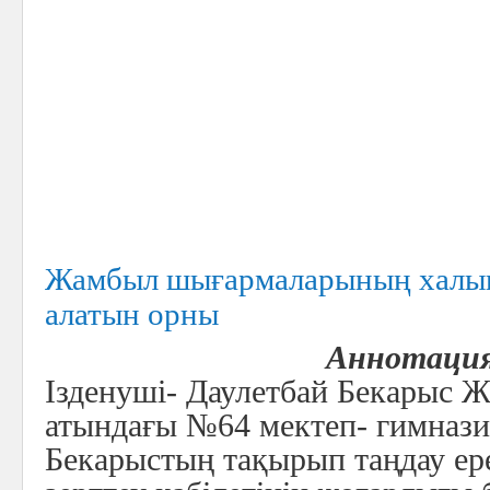
Жамбыл шығармаларының халық
алатын орны
Аннотаци
Ізденуші- Даулетбай Бекарыс 
атындағы №64 мектеп- гимназ
Бекарыстың тақырып таңдау ере