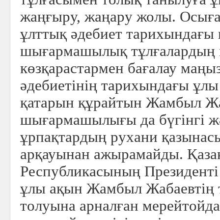
жаңғыру, жаңару жолы. Осығ
ұлттық әдебиет тарихындағы 
шығармашылық тұлғалардың 
көзқарастармен бағалау маңы
әдебиетінің тарихындағы ұл
қатарын құрайтын Жамбыл Ж
шығармашылығы да бүгінгі ж
ұрпақтардың рухани қазынасы
арқауынан ажырамайды. Қаза
Республикасының Президенті 
ұлы ақын Жамбыл Жабаевтің 
толуына арналған мерейтойд