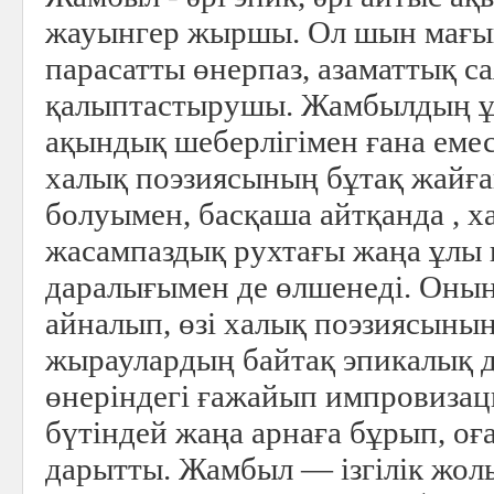
жауынгер жыршы. Ол шын мағы
парасатты өнерпаз, азаматтық с
қалыптастырушы. Жамбылдың ұ
ақындық шеберлігімен ғана емес
халық поэзиясының бұтақ жайған
болуымен, басқаша айтқанда , 
жасампаздық рухтағы жаңа ұлы 
даралығымен де өлшенеді. Оның
айналып, өзі халық поэзиясының
жыраулардың байтақ эпикалық дә
өнеріндегі ғажайып импровизац
бүтіндей жаңа арнаға бұрып, оғ
дарытты. Жамбыл — ізгілік жол