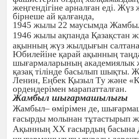
жеңгендігіне арналған еді. Жүз
бірнеше ай қалғанда,
1945 жылы 22 маусымда Жамбыл
1946 жылы ақпанда Қазақстан 
ақынның жүз жылдығын салтанат
Юбилейіне қарай ақынның таң
шығармаларының академиялык 
қазақ тілінде басылып шықты. 
Ленин, Еңбек Қызыл Ту және «Қ
ордендерімен марапатталған.
Жамбыл шығармашылығы
Жамбыл– өмірімен де, шығарма
ғасырды молынан тұтастырып ж
Ақынның XX ғасырдың басына д