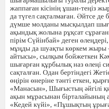
шығармашылығы туралы деректер
жаппаған кісінің ұшан-теңіз жы
да түгел сақталмаған. Әйтсе де
дүмше молданы мысқылдап шығ
ақындық жолына рұқсат сұраған
пірім Сүйінбай» деген өлеңдері,
мұңды да шуақты көркем жыры
айтысы», сылқым бойжеткен Кә
шығарған құрбылық наз өлеңі с
сақталған. Одан бертіндегі Жеті
өңірін өнеріне тәнті еткен, қыр
«Манасын», Шығыстың әйгілі қ
ақын мұрасынан бірталайының ат
«Кедей күйі», «Пұшықтың ұрыға