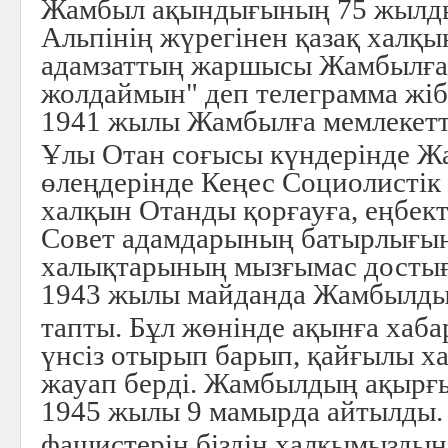
Жамбыл ақындығының 75 жылды
Альпінің жүрегінен қазақ халқ
адамзаттың жаршысы Жамбылға
жолдаймын" деп телеграмма жіб
1941 жылы Жамбылға мемлекетті
Ұлы Отан соғысы күндерінде Жа
өлеңдерінде Кеңес Социолистік
халқын Отанды қорғауға, еңбект
Совет адамдарының батырлығы
халықтарының мызғымас достығ
1943 жылы майданда Жамбылдың
тапты. Бұл жөнінде ақынға хабар
үнсіз отырып барып, қайғылы х
жауап берді. Жамбылдың ақыр
1945 жылы 9 мамырда айтылды. 
фашистерін біздің халқымызды