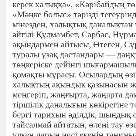
керек халыққа», «Кәрібайдың т
«Мәңке болыс» тәрізді тегеурін
мінезден, халықтық даналықтан 
әйгілі Құлмамбет, Сарбас, Нұрмағ
ақындармен айтысы, Өтеген, С
туралы ұзақ дастандары — даң
төңкеріске дейінгі шығармашыл
қомақты мұрасы. Осылардың өз
халықтың ақындық қазынасын же
меңгеріп, жаңғырта, жаңарта да
тіршілік даналығын көкірегіне т
бергі тарихын әділдік, шындық 
тайсалмай айтатын, өлеңі тау ө
үлкен дарын иесі екенін танимыз