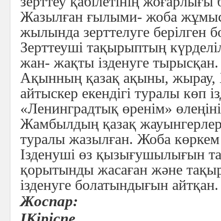
зерттеу қабілетінің жоғарлығы 
Жазылған ғылыми- жоба жұмыс
жылында зерттелуге берілген б
Зерттеуші тақырыптың күрделіл
жан- жақты ізденуге тырысқан.
Ақынның қазақ ақыны, жырау, 
айтыскер екендігі туралы көп і
«Ленинградтық өренім» өлеңін
Жамбылдың қазақ жауынгерлері
туралы жазылған. Жоба көркем
Ізденуші өз қызығушылығын т
қорытынды жасаған және тақы
ізденуге болатындығын айтқан.
Жоспар:
I
Кіріспе