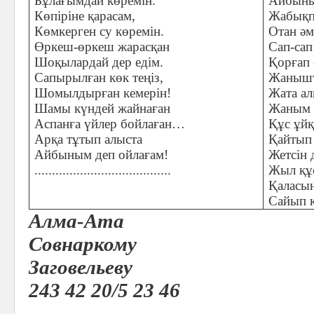
Бұлағымдай көремін.
Айбыны
Көпіріне қарасам,
Жабықп
Көмкерген су көремін.
Отан әм
Өркеш-өркеш жарасқан
Сап-сап
Шоқылардай дер едім.
Қорғап 
Сапырылған көк теңіз,
Жанышт
Шомылдырған кемерін!
Жата ал
Шамы күндей жайнаған
Жаным 
Аспанға үйлер бойлаған…
Құс ұйқ
Арқа тұтып алыста
Қайтып 
Айбыным деп ойлағам!
Жетсін 
.......................................
Жыл құ
Қаласын
Сайып қ
Алма-Ата
Совнаркому
Заговельеву
243 42 20/5 23 46