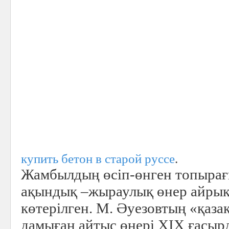
купить бетон в старой руссе
.
Жамбылдың өсіп-өнген топырағ
ақындық –жыраулық өнер айрық
көтерілген. М. Әуезовтың «қаза
дамыған айтыс өнері ХІХ ғасырд