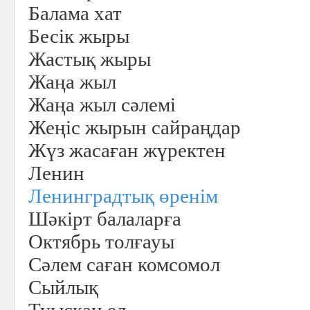
Балама хат
Бесік жыры
Жастық жыры
Жаңа жыл
Жаңа жыл сәлемі
Жеңіс жырын сайраңдар
Жүз жасаған жүректен
Ленин
Ленинградтық өренім
Шәкірт балаларға
Октябрь толғауы
Сәлем саған комсомол
Сыйлық