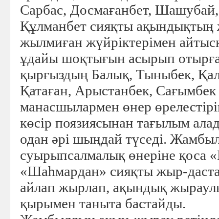
Сарбас, Досмағанбет, Шашубай,
Құлманбет сияқты ақындықтың 
жылмиған жүйріктерімен айтыс
ұдайы шоқтығын асырып отырған
қырғыздың Балық, Тыныбек, Қа
Қатаған, Арыстанбек, Сағымбек
манасшылармен өнер өрелестірі
көсір поязиясынан тағылым ала
одан әрі шыңдай түседі. Жамбы
суырыпсалмалық өнеріне қоса 
«Шаһмардан» сияқты жыр-даста
айлап жырлап, ақындық жыраул
қырымен таныта бастайды.