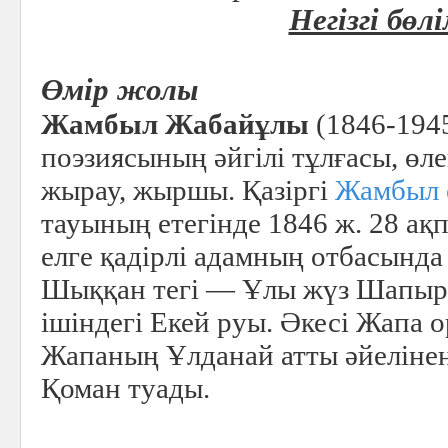
Негізгі бөл
Өмір жолы
Жамбыл Жабайұлы
(1846-1945
поэзиясының әйгілі тұлғасы, өле
жырау, жыршы. Қазіргі
Жамбыл 
тауының етегінде 1846 ж. 28 ақ
елге қадірлі адамның отбасында
Шыққан тегі — Ұлы жүз Шапы
ішіндегі Екей руы. Әкесі Жапа о
Жапаның Ұлданай атты әйелінен
Қоман туады.