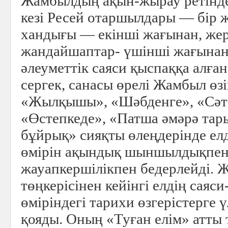
Жамбылдың ақын-жырау ретінде
кезі Ресей отаршылдары — бір 
хандығы — екінші жағынан, жерг
жандайшаптар- үшінші жағынан
әлеуметтік саяси қыспаққа алға
сергек, санасы өрелі Жамбыл өз
«Жылқышы», «Шәбденге», «Сәт 
«Өстепкеде», «Патша әмәрә тары
бұйрық» сияқты өлеңдерінде елд
өмірін ақындық шыншылдықпен
жауапкершілікпен бедерлейді. 
төңкерісінен кейінгі елдің саяси
өміріндегі тарихи өзгерістерге 
қояды. Оның «Туған елім» атты