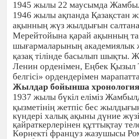
1945 жылы 22 маусымда Жамбыл
1946 жылы ақпанда Қазақстан 
ақынның жүз жылдығын салтанат
Мерейтойына қарай ақынның т
шығармаларының академиялык 
қазақ тілінде басылып шықты. 
Ленин орденімен, Еңбек Қызыл
белгісі» ордендерімен марапатта
Жылдар бойынша хронологи
1937 жылы бүкіл еліміз Жамб
қызметінің жетпіс бес жылдығын
күндері халық ақыны дүние жүзі
қайраткерлерінен құттықтау тел
Көрнекті француз жазушысы Ро