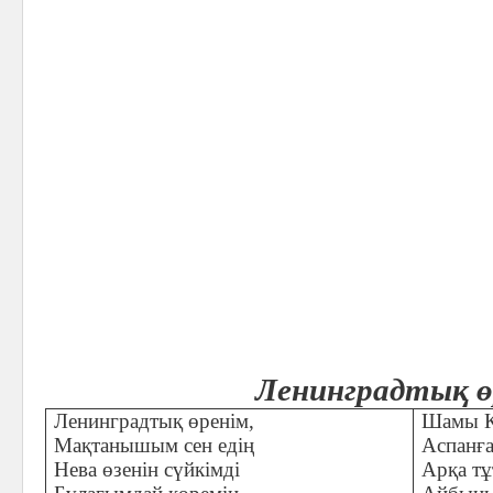
Ленинградтық ө
Ленинградтық өренім,
Шамы К
Мақтанышым сен едің
Аспанғ
Нева өзенін сүйкімді
Арқа тұ