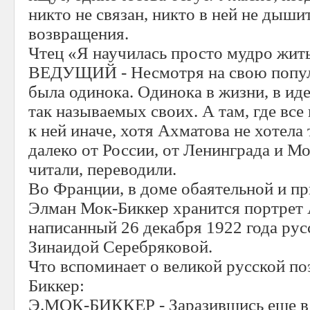
никто не связан, никто в ней не дышит
возвращения.
Чтец «Я научилась просто мудро жить
ВЕДУЩИЙ - Несмотря на свою популя
была одинока. Одинока в жизни, в иде
так называемых своих. А там, где все
к ней иначе, хотя Ахматова не хотела 
далеко от России, от Ленинграда и М
читали, переводили.
Во Франции, в доме обаятельной и п
Элман Мок-Биккер хранится портрет
написанный 26 декабря 1922 года ру
Зинаидой Серебряковой.
Что вспоминает о великой русской п
Биккер:
Э.МОК-БИККЕР - Заразившись еще в