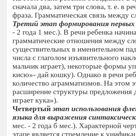
сначала два, затем три слова, т. е. в 
фраза. Грамматическая связь между с
Третий
этап формирования первых
- 2 года 1 мес.). В речи ребенка начи
грамматические отношения между сло
существительных в именительном па
числа с глаголом изъявительного накл
мальчик играет), некоторые формы уп
кисю»- дай кошку). Однако в речи ре
количество аграмматизмов. На этом э
расширение структуры предложения до
играет кука»).
Четвертый
этап использования фл
языка для выражения синтаксически
мес. - 2 года б мес.). Характерной че
этапе является стремление к унифик