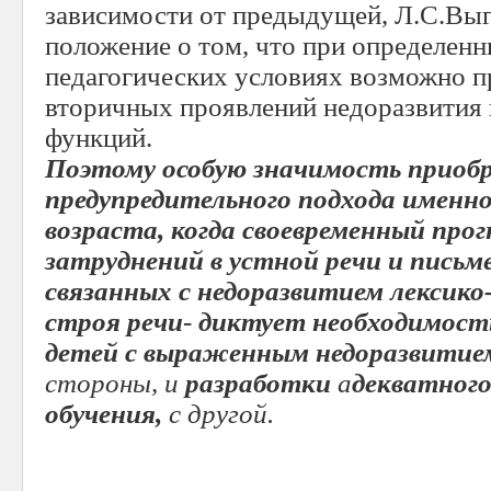
зависимости от предыдущей, Л.С.Вы
положение о том, что при определен
педагогических условиях возможно п
вторичных проявлений недоразвития
функций.
Поэтому особую значимость прио
предупредительного подхода именн
возраста,
когда своевременный про
затруднений в устной речи и письм
связанных с недоразвитием лексик
строя речи
-
диктует
необходимость
детей с выраженным недоразвитие
стороны, и
разработки
а
декватного
обучения,
с другой.