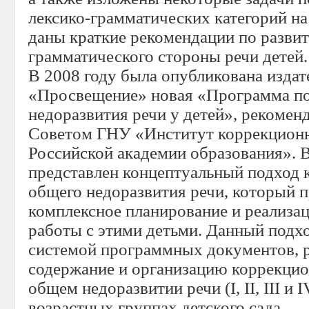
лексико-грамматических категорий на
даны краткие рекомендации по разви
грамматического стороны речи детей.
В 2008 году была опубликована издат
«Просвещение» новая «Программа п
недоразвития речи у детей», рекоме
Советом ГНУ «Институт коррекционн
Российской академии образования». 
представлен концептуальный подход 
обще­го недоразвития речи, который 
комплексное плани­рование и реализа
работы с этими детьми. Данный подх
системой про­граммных документов,
содержание и организацию коррекцио
общем недо­развитии речи (I, II, III и
возрастных группах детского сада.