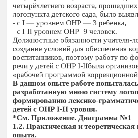
четырёхлетнего возраста, прошедших
логопункта детского сада, было выявл
- с I — уровнем ОНР — 3 ребенка,
- с I-II уровнем ОНР- 9 человек.
Должностные обязанности учителя-л
создание условий для обеспечения ко
воспитанников, поэтому работу по 
речи у детей с ОНР I-IIбыла организо
«рабочей программой коррекционной 
В данном опыте работе попыталась
разработанную мною систему лого
формированию лексико-грамматичес
детей с ОНР
I
-
II
уровня.
*См. Приложение. Диаграмма №1
1.2. Практическая и теоретическая
опыта.