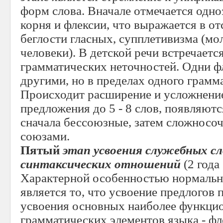
форм слова. Вначале отмечается одно
корня и флексии, что выражается в от
беглости гласных, супплетивизма (мо
человеки). В детской речи встречаетс
грамматических неточностей. Одни ф
другими, но в пределах одного грамм
Происходит расширение и усложнени
предложения до 5 - 8 слов, появляют
сначала бессоюзные, затем сложносо
союзами.
Пятый
этап усвоения служебных с
синтаксических отношений
(2 года 
Характерной особенностью нормально
является то, что усвоение предлогов
усвоения основных наиболее функци
грамматических элементов языка - фл