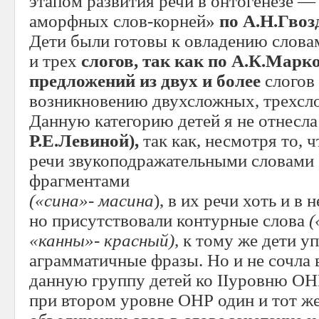
этапом развития речи в онтогенезе 
аморфных слов-корней»
по А.Н.Гвоз
Дети были готовы к овладению слова
и трех
слогов, так как по А.К.Марк
предложений из двух и более
слогов
возникновению двухсложных, трехсл
Данную категорию детей я не отнесл
Р.Е.Левиной),
так как, несмотря то, 
речи звукоподражательными словами 
фрагментами
(«сина»- масина
), в их речи хоть и в
но присутствовали контурные слова
(
«канны»- красный),
к тому же дети у
аграмматичные фразы. Но и не сочла
данную группу детей ко IIуровню ОНР
при втором уровне ОНР один и тот ж