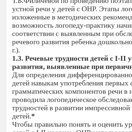
Т.Б.Филичевой по проведению поэта
устной речи у детей с ОНР. Этапы ло
изложенные в методических рекоменд
возможность логопеду-практику начи
соответствии с выявленным при обсл
речевого развития ребенка дошкольног
г.).
1.3. Речевые трудности детей с
I
-
II
у
развития, выявленные при первичн
Для определения дифференцированно
детей навыкам употребления первых с
грамматических компонентов речи в н
проводила логопедическое обследова
трудностей в развитии импрессивной 
детей.
*
Чтобы правильно понять и оценить ур