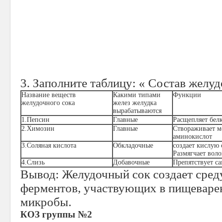
3. Заполните таблицу: « Состав желу
Название веществ
Какими типами
Функции
желудочного сока
желез желудка
вырабатываются
1.Пепсин
Главные
Расщепляет бел
2.Химозин
Главные
Створаживает м
аминокислот
3.Соляная кислота
Обкладочные
создает кислую 
Размягчает вол
4.Слизь
Добавочные
Препятствует с
Вывод: Желудочный сок создает сред
ферментов, участвующих в пищеварен
микробы.
КОЗ группы №2