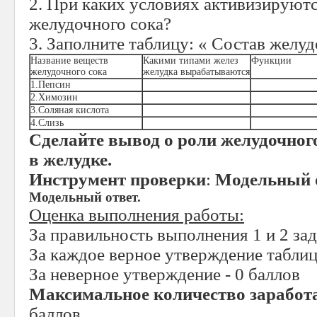
2. При каких условиях активизируют
желудочного сока?
3. Заполните таблицу: « Состав желу
Название веществ
Какими типами желез
Функции
желудочного сока
желудка вырабатываются
1.Пепсин
2.Химозин
3.Соляная кислота
4.Слизь
Сделайте вывод о роли желудочног
в желудке.
Инструмент проверки
:
Модельный о
Модельный ответ.
Оценка выполнения работы:
За правильность выполнения 1 и 2 зад
За каждое верное утверждение таблиц
За неверное утверждение - 0 баллов
Максимальное количество заработ
баллов.