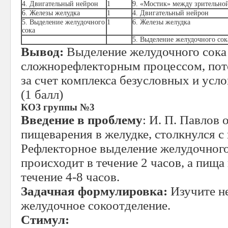
4. Двигательный нейрон
1
9. «Мостик» между зрительно
6. Железы желудка
1
4. Двигательный нейрон
5. Выделение желудочного
1
6. Железы желудка
сока
5. Выделение желудочного сок
Вывод:
Выделение желудочного сока
сложнорефлекторным процессом, пото
за счет комплекса безусловных и усл
(1 балл)
КОЗ группы №3
Введение в проблему
: И. П. Павлов
пищеварения в желудке, столкнулся с
Рефлекторное выделение желудочного
происходит в течение 2 часов, а пища
течение 4-8 часов.
Задачная формулировка:
Изучите н
желудочное сокоотделение.
Стимул: