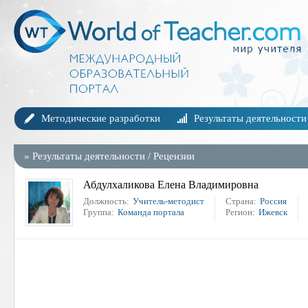
Методические разработки
Результаты деятельности
»
Результаты деятельности
/
Рецензии
Абдулхаликова Елена Владимировна
Должность:
Учитель-методист
Страна:
Россия
Группа:
Команда портала
Регион:
Ижевск