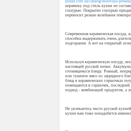
posud.com.ua/catalog/stolovaya-posuda
керамику под стиль кухни не состав
глазурью. Покрытие глазурью прида
переносит резкие колебания темпера
Современная керамическая посуда, к
способна выдерживать очень длител
подгорания. А вот на открытый огон
Используя керамическую посуду, мо
настоящей русской печки. Аккумулир
готовящемуся блюду. Ровный, непре
или тушеное мясо из заурядного блю
блюд в керамических горшочках пот
помещаются в горшочек, последний 
подход - комбинаций продуктов, а з
Не увлекаетесь чисто русской кухне
кухни вам тоже понадобится именно