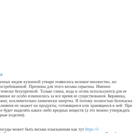
ы
азных видов кухонной утвари появилось великое множество, но
востребованной. Причины для этого весьма серьезны. Именно
гически безупречной. Только глина, вода и огонь используются для ее
мики не особо изменились за все время ее существования. Керамика,
жиг, исключительно химически инертна. И потому полностью безопасна
влияния не окажет на продукты, готовящиеся или хранящиеся в ней. При
е будет выделять каких-либо вредных веществ (а это можно утверждать
дные изделия).
посуды может быть весьма изысканным как тут
https://i-