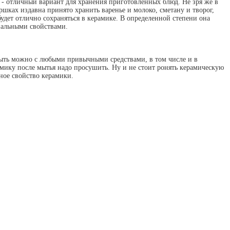
 - отличный вариант для хранения приготовленных блюд. Не зря же в
ршках издавна принято хранить варенье и молоко, сметану и творог,
удет отлично сохраняться в керамике. В определенной степени она
иальными свойствами.
 Мыть можно с любыми привычными средствами, в том числе и в
мику после мытья надо просушить. Ну и не стоит ронять керамическую
нное свойство керамики.