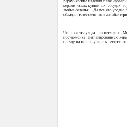
Керамические изделия с глазировкой
керамических кувшинах, сосудах, го
любые соленья… Да все что угодно б
обладает естественными антибактер
Что касается ухода - он несложен.
посудомойке. Неглазированную кера
посуду на пол: хрупкость - естестве