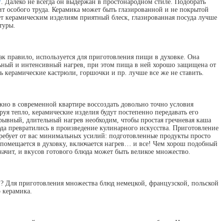
/
. Далеко не всегда он выдержан в простонародном стиле. Подобрать
ит особого труда. Керамика может быть глазированной и не покрытой
ет керамическим изделиям приятный блеск, глазированная посуда лучше
туры.
ак правило, используется для приготовления пищи в духовке. Она
ьный и интенсивный нагрев, при этом пища в ней хорошо защищена от
ь керамические кастрюли, горшочки и пр. лучше все же не ставить.
жно в современной квартире воссоздать довольно точно условия
уя тепло, керамические изделия будут постепенно передавать его
рывный, длительный нагрев необходим, чтобы простая гречневая каша
да превратились в произведение кулинарного искусства. Приготовление
ребует от вас минимальных усилий: подготовленные продукты просто
помещается в духовку, включается нагрев… и все! Чем хорош подобный
начит, и вкусов готового блюда может быть великое множество.
й? Для приготовления множества блюд немецкой, французской, польской
 керамика.