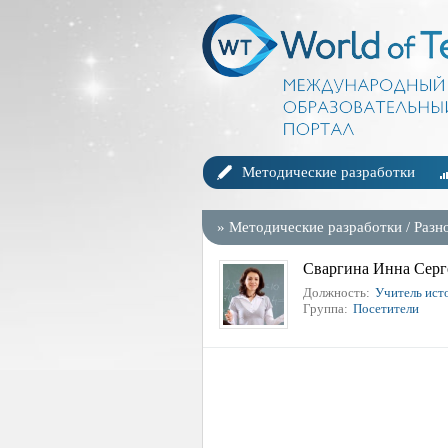
Методические разработки
»
Методические разработки
/
Разн
Сваргина Инна Серг
Должность:
Учитель ист
Группа:
Посетители