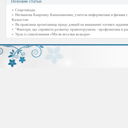
Похожие статьи
»
Спартакіада
»
Негманова Каирпану Канапьяновна, учитель информатики и физики с
Казахстан
»
Як правільна арганізаваць працу дзяцей па выкананні хатняга задання
»
"Фактори, що сприяють розвитку правопорушень - профілактика в ра
»
Урок із самопізнання «Ми як веселки кольори»