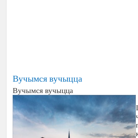
Вучымся вучыцца
Вучымся вучыцца