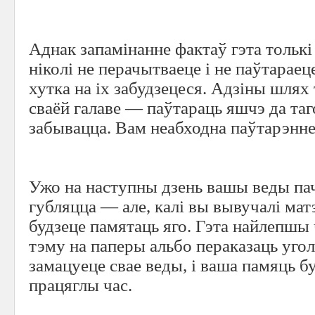
Аднак запамінанне фактаў гэта толькі
ніколі не перачытваеце і не паўтараеце
хутка на іх забудзецеся. Адзіны шлях
сваёй галаве — паўтараць яшчэ да таг
забывацца. Вам неабходна паўтарэнне
Ужо на наступны дзень вашы веды па
губляцца — але, калі вы вывучалі ма
будзеце памятаць яго. Гэта найлепшы 
тэму на паперы альбо пераказаць уго
замацуеце свае веды, і ваша памяць б
працяглы час.