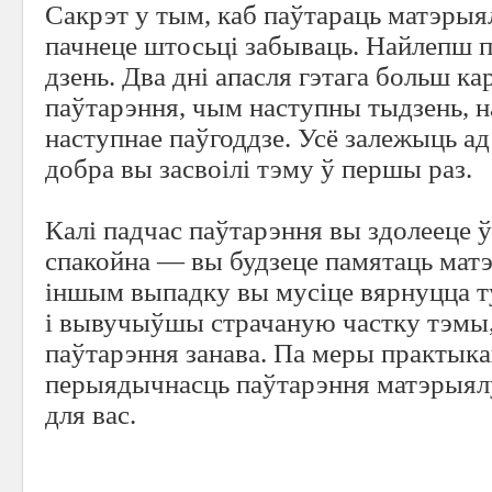
Сакрэт у тым, каб паўтараць матэрыя
пачнеце штосьці забываць. Найлепш 
дзень. Два дні апасля гэтага больш к
паўтарэння, чым наступны тыдзень, н
наступнае паўгоддзе. Усё залежыць ад 
добра вы засвоілі тэму ў першы раз.
Калі падчас паўтарэння вы здолееце ў
спакойна — вы будзеце памятаць мат
іншым выпадку вы мусіце вярнуцца т
і вывучыўшы страчаную частку тэмы,
паўтарэння занава. Па меры практыка
перыядычнасць паўтарэння матэрыял
для вас.