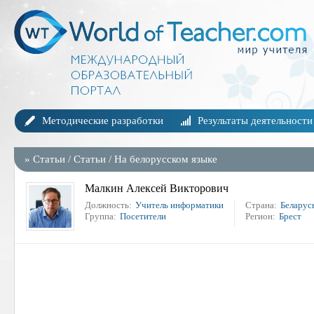
Методические разработки
Результаты деятельности
»
Статьи
/
Статьи
/
На белорусском языке
Малкин Алексей Викторович
Должность:
Учитель информатики
Страна:
Беларус
Группа:
Посетители
Регион:
Брест