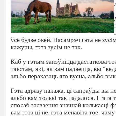
ўсё будзе окей. Насамрэч гэта не зусім
кажучы, гэта зусім не так.
Каб у гэтым запэўніцца дастаткова то
тэкстам, які, як вам падаецца, вы “ве
альбо пераказаць яго вусна, альбо вык
Гэта адразу пакажа, ці сапраўды вы не
альбо вам толькі так падалося. І гэта
спосаб засваення значнай колькасці ф
вам гэта ці не, гэта менавіта тое, чам