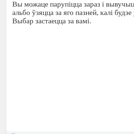
Вы можаце парупіцца зараз і вывучы
альбо ўзяцца за яго пазней, калі будзе
Выбар застаецца за вамі.