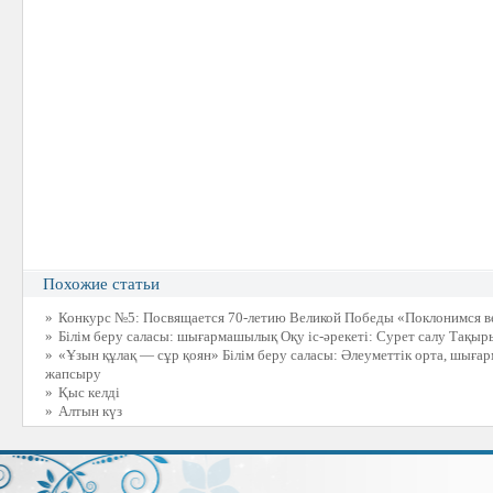
Похожие статьи
»
Конкурс №5: Посвящается 70-летию Великой Победы «Поклонимся 
»
Білім беру саласы: шығармашылық Оқу іс-әрекеті: Сурет салу Тақыр
»
«Ұзын құлақ — сұр қоян» Білім беру саласы: Әлеуметтік орта, шығар
жапсыру
»
Қыс келді
»
Алтын күз