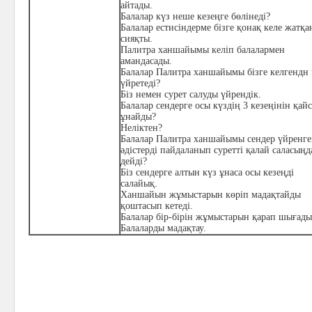
айтады.
Балалар күз неше кезеңге бөлінеді?
Балалар естисіндерме бізге қонақ келе жатқа
сияқты.
Палитра ханшайымы келіп балалармен
амандасады.
Балалар Палитра ханшайымы бізге келгендн 
үйретеді?
Біз немен сурет салуды үйрендік.
Балалар сендерге осы күздің 3 кезеңінін қай
ұнайды?
Неліктен?
Балалар Палитра ханшайымы сендер үйренг
әдістерді пайдаланып суретті қалай саласыңд
дейді?
Біз сендерге алтын күз ұнаса осы кезеңді
салайық.
Ханшайын жұмыстарын көріп мадақтайды
қоштасып кетеді.
Балалар бір-бірін жұмыстарын қарап шығады
Балаларды мадақтау.