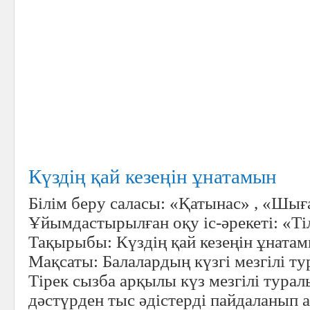
Күздің қай кезеңін ұнатамын
Білім беру саласы:
«Қатынас» , «Шы
Ұйымдастырылған оқу іс-әрекеті: «
Ті
Тақырыбы:
Күздің қай кезеңін ұнатам
Мақсаты:
Балалардың күзгі мезгілі ту
Тірек сызба арқылы күз мезгілі турал
дәстүрден тыс әдістерді пайдаланып а