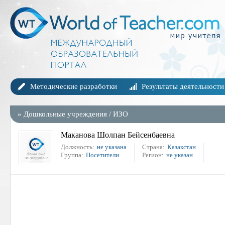
Методические разработки
Результаты деятельности
»
Дошкольные учреждения
/
ИЗО
Маканова Шолпан Бейсенбаевна
Должность:
не указана
Страна:
Казакстан
Группа:
Посетители
Регион:
не указан