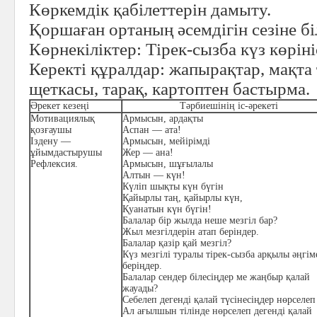
Көркемдік қабілеттерін дамыту.
Қоршаған ортаның әсемдігін сезіне бі
Көрнекіліктер:
Тірек-сызба күз көріні
Керекті құралдар:
жапырақтар, мақта 
щеткасы, тарақ, картоптен бастырма.
Әрекет кезеңі
Тәрбиешінің іс-әрекеті
Мотивациялық
Армысын, ардақты
қозғаушы
Аспан — ата!
Іздену —
Армысын, мейірімді
ұйымдастырушы
Жер — ана!
Рефлексия.
Армысын, шұғылалы
Алтын — күн!
Күліп шықты күн бүгін
Қайырлы таң, қайырлы күн,
Қуанатын күн бүгін!
Балалар бір жылда неше мезгіл бар?
Жыл мезгілдерін атап беріндер.
Балалар қазір қай мезгіл?
Күз мезгілі туралы тірек-сызба арқылы әңгім
беріңдер.
Балалар сендер білесіңдер ме жаңбыр қалай
жауады?
Себелеп дегенді қалай түсінесіңдер нөрселеп
Ал ағылшын тілінде нөрселеп дегенді қалай