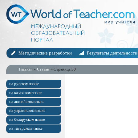
Методические разработки
Результаты деятельности
Главная
»
Статьи
» Страница 30
на русском языке
на казахском языке
на английском языке
на украинском языке
на беларуском языке
на татарском языке