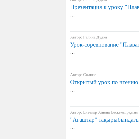
Презентация к уроку "Плав
…
Автор: Галина Дудка
Урок-соревнование "Плаван
…
Автор: Солнце
Открытый урок по чтению
…
Автор: Битемір Айнаш Бескемпірқызы
"Ағаштар" тақырыбындағы
…