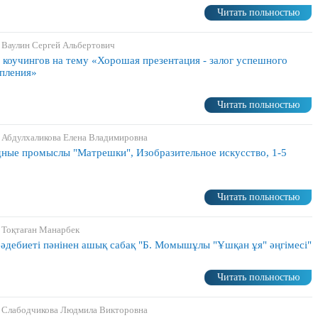
Читать польностью
 Ваулин Сергей Альбертович
 коучингов на тему «Хорошая презентация - залог успешного
пления»
Читать польностью
 Абдулхаликова Елена Владимировна
ные промыслы "Матрешки", Изобразительное искусство, 1-5
Читать польностью
 Тоқтаған Манарбек
 әдебиеті пәнінен ашық сабақ "Б. Момышұлы "Ұшқан ұя" әңгімесі"
Читать польностью
 Слабодчикова Людмила Викторовна