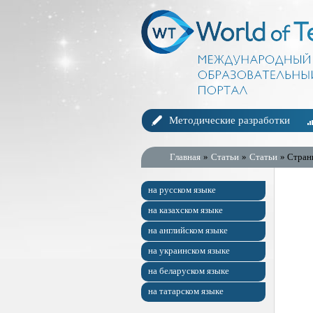
Методические разработки
Главная
»
Статьи
»
Статьи
» Стран
на русском языке
на казахском языке
на английском языке
на украинском языке
на беларуском языке
на татарском языке