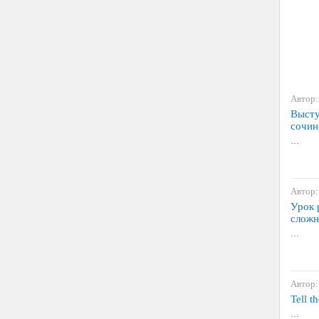
Автор:
Высту
сочин
…
Автор:
Урок 
сложн
…
Автор:
Tell t
…