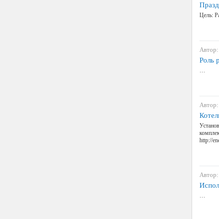
Празд
Цель: Р
Автор:
Роль 
…
Автор:
Котел
Установ
комплек
http://
Автор:
Испол
…