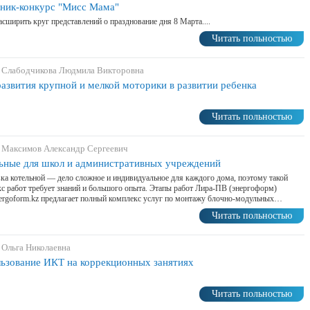
ник-конкурс "Мисс Мама"
асширить круг представлений о празднование дня 8 Марта....
Читать польностью
 Слабодчикова Людмила Викторовна
развития крупной и мелкой моторики в развитии ребенка
Читать польностью
 Максимов Александр Сергеевич
ьные для школ и административных учреждений
ка котельной — дело сложное и индивидуальное для каждого дома, поэтому такой
с работ требует знаний и большого опыта. Этапы работ Лира-ПВ (энергоформ)
energoform.kz предлагает полный комплекс услуг по монтажу блочно-модульных…
Читать польностью
 Ольга Николаевна
ьзование ИКТ на коррекционных занятиях
Читать польностью