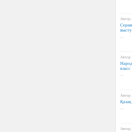
Автор:
Серия
высту
…
Автор:
Народ
класс
…
Автор:
Қазақ
…
Автор: