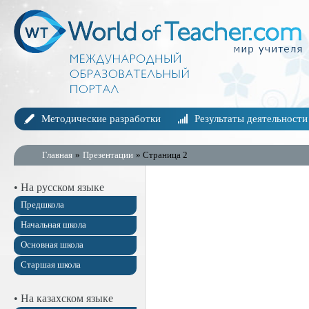
Методические разработки
Результаты деятельности
Главная
»
Презентации
» Страница 2
• На русском языке
Предшкола
Начальная школа
Основная школа
Старшая школа
• На казахском языке