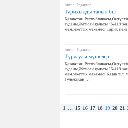
Автор: Редактор
Тарихыңды танып біл
Қазақстан Республикасы,Оңтүсті
ауданы,Жетісай қаласы "№119 жа
мемлекеттік мекемесі Тарих пәні
Автор: Редактор
Тұрлаулы мүшелер
Қазақстан Республикасы,Оңтүсті
ауданы,Жетісай қаласы "№119 жа
мемлекеттік мекемесі Қазақ тілі 
Гульжахан …
1
…
15
16
17
18
19
20
21