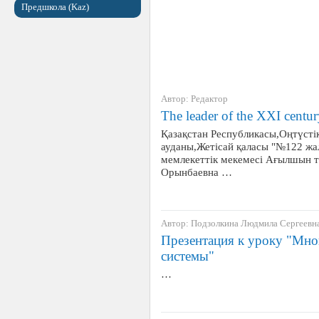
Предшкола (Kaz)
Автор: Редактор
The leader of the XXI centu
Қазақстан Республикасы,Оңтүсті
ауданы,Жетісай қаласы "№122 жа
мемлекеттік мекемесі Ағылшын ті
Орынбаевна …
Автор: Подзолкина Людмила Сергеевн
Презентация к уроку "Мно
системы"
…