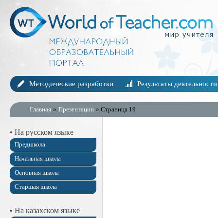
Методические разработки
Результаты деятельности
Главная
»
Презентации
» Страница 19
• На русском языке
Предшкола
Начальная школа
Основная школа
Старшая школа
• На казахском языке