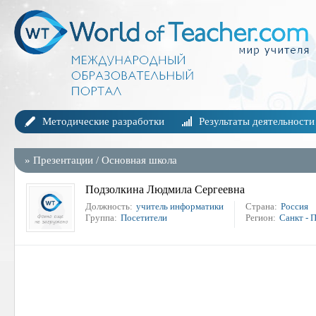
Методические разработки
Результаты деятельности
»
Презентации
/
Основная школа
Подзолкина Людмила Сергеевна
Должность:
учитель информатики
Страна:
Россия
Группа:
Посетители
Регион:
Санкт - 