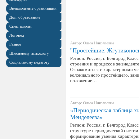
Внешкольные организации
Доп. образование
Спец. школы
Логопед
Автор: Ольга Николаевна
Разное
"Простейшие: Жгутиконос
Школьному психологу
Регион: Россия, г. Белгород Клас
Социальному педагогу
строения и процессов жизнедеяте
Ознакомиться с характерными че
колониального простейшего, за
положение…
Автор: Ольга Николаевна
«Периодическая таблица х
Менделеева»
Регион: Россия, г. Белгород Клас
структуре периодической систем
формирование умения характериз