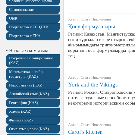
Человек.Общество.Право
Самопознание
ОБЖ
Автор: Ольга Николаевна
Қосу формулалары
Подготовка к ЕГЭ,ПГК
Регион: Казахстан, Мангистауска
Подготовка к ГИА
сыни тұрғыдан игере отырып, е
айырымындағы тригонометриялы
қорытып, осы формулаларды три
• На казахском языке
тең…
Поурочное планирование
(KAZ)
Математика, алгебра,
геометрия (KAZ)
Автор: Ольга Николаевна
York and the Vikings
Информатика (KAZ)
Регион: Россия, Ставропольский к
Английский язык (KAZ)
интеллектуальные способности у
География (KAZ)
некоторыми историческими событ
Химия (KAZ)
Физика (KAZ)
Автор: Ольга Николаевна
Открытые уроки (KAZ)
Carol’s kitchen