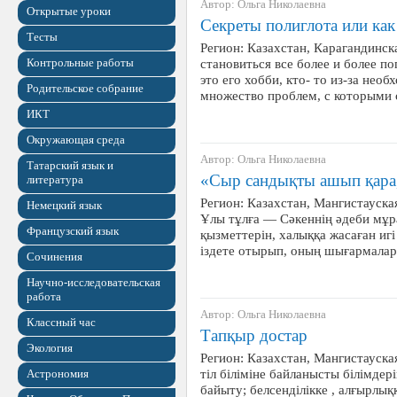
Автор: Ольга Николаевна
Открытые уроки
Секреты полиглота или ка
Тесты
Регион: Казахстан, Карагандинск
Контрольные работы
становиться все более и более по
это его хобби, кто- то из-за нео
Родительское собрание
множество проблем, с которыми 
ИКТ
Окружающая среда
Автор: Ольга Николаевна
Татарский язык и
«Сыр сандықты ашып қара
литература
Регион: Казахстан, Мангистауская
Немецкий язык
Ұлы тұлға — Сәкеннің әдеби мұр
Французский язык
қызметтерін, халыққа жасаған игі
іздете отырып, оның шығармал
Сочинения
Научно-исследовательская
работа
Автор: Ольга Николаевна
Классный час
Тапқыр достар
Экология
Регион: Казахстан, Мангистауска
тіл біліміне байланысты білімдері
Астрономия
байыту; белсенділікке , алғырлы