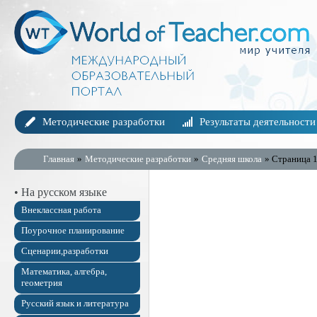
Методические разработки
Результаты деятельности
Главная
»
Методические разработки
»
Средняя школа
» Страница 
• На русском языке
Внеклассная работа
Поурочное планирование
Сценарии,разработки
Математика, алгебра,
геометрия
Русский язык и литература