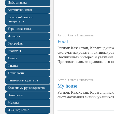
Информатика
Английский язык
Казахский язык и
литература
Українська мова
Автор: Ольга Николаевна
История
Food
География
Регион: Казахстан, Карагандинск
Биология
систематизировать и активизиров
Воспитывать интерес и уважение 
Химия
Прививать навыки правильного п
Физика
Технология
Автор: Ольга Николаевна
Физическая культура
My house
Классному руководителю
Регион: Казахстан, Карагандинска
Экономика
систематизация знаний учащихся 
Музыка
ИЗО, черчение