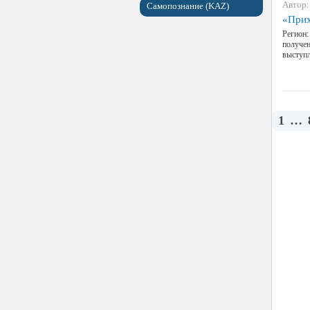
Автор:
Самопознание (KAZ)
«Прих
Регион:
получен
выступ
1
…