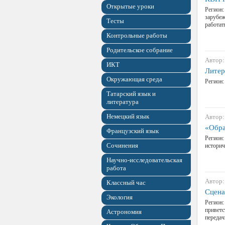
Открытые уроки
Регион:
зарубеж
Тесты
работать
Контрольные работы
Родительское собрание
Автор:
ИКТ
Литер
Окружающая среда
Регион:
Татарский язык и
литература
Немецкий язык
Автор:
«Обра
Французский язык
Регион:
Сочинения
историч
Научно-исследовательская
работа
Автор:
Классный час
Сцена
Экология
Регион:
приветс
Астрономия
передач