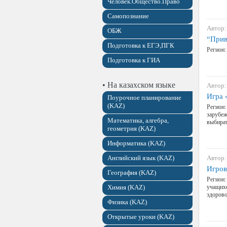
Человек.Общество.Право
Самопознание
Автор:
ОБЖ
“Прив
Подготовка к ЕГЭ,ПГК
Регион:
Подготовка к ГИА
• На казахском языке
Автор:
Игра 
Поурочное планирование
(KAZ)
Регион:
зарубеж
Математика, алгебра,
выбират
геометрия (KAZ)
Информатика (KAZ)
Английский язык (KAZ)
Автор:
Игров
География (KAZ)
Регион:
Химия (KAZ)
учащихс
здорово
Физика (KAZ)
Открытые уроки (KAZ)