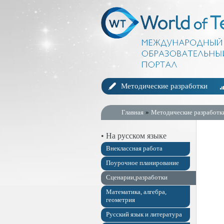
Методические разработки
Главная
»
Методические разработк
• На русском языке
Внеклассная работа
Поурочное планирование
Сценарии,разработки
Математика, алгебра,
геометрия
Русский язык и литература