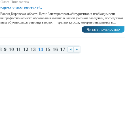
 Ольга Николаевна
одите к нам учиться!»
 Россия,Кировская область Цели: Заинтересовать абитуриентов в необходимости
ия профессионального образования именно в нашем учебном заведении, посредством
ления обучающихся училища вторых — третьих курсов, которые занимаются в…
Читать польностью
8
9
10
11
12
13
14
15
16
17
Назад
Вперед