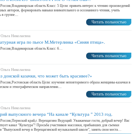
 Россия,Владимирская область Класс: 5 Цели: привить интерес к чтению произведений
ных авторов, формировать навыки внимательного и осознанного чтения, учить
 в группе....
Читать польностью
 Ольга Николаевна
атурная игра по пьесе М.Метерлинка «Синяя птица».
 Россия,Владимирская область Класс: 6…
Читать польностью
 Ольга Николаевна
з донской казачки, что может быть красивее?»
 Россия,Ростовская область Цели: изучение неповторимого образа женщины-казачки в
еском и этнографическом направлении....
Читать польностью
 Ольга Николаевна
рий выпускного вечера “На канале “Культура ” 2013 год.
 Россия,Пермский край,г. Верещагино Ведущий: Уважаемые гости, добрый вечер! Вас
твует канал “Культура”! Просьба участников массовки, прибывших для съемки
и “Выпускной вечер в Верещагинской музыкальной школе”, занять свои места…