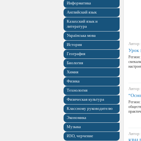
Информатика
Английский язык
Казахский язык и
литература
Українська мова
Автор:
История
Урок 
География
Регион:
смекалк
Биология
настрое
Химия
Физика
Автор:
Технология
“Осно
Физическая культура
Регион:
обществ
Классному руководителю
практич
Экономика
Музыка
Автор:
ИЗО, черчение
КВН 