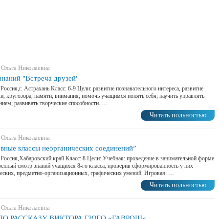
 Ольга Николаевна
знаний "Встреча друзей"
 Россия,г. Астрахань Класс: 6-9 Цели: развитие познавательного интереса, развитие
и, кругозора, памяти, внимания; помочь учащимся понять себя; научить управлять
нием; развивать творческие способности. …
Читать польностью
 Ольга Николаевна
вные классы неорганических соединений”
 Россия,Хабаровский край Класс: 8 Цели: Учебная: проведение в занимательной форме
енный смотр знаний учащихся 8-го класса, проверив сформированность у них
еских, предметно-организационных, графических умений. Игровая: …
Читать польностью
 Ольга Николаевна
ПО РАССКАЗУ ВИКТОРА ГЮГО «ГАВРОШ».