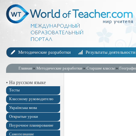
Методические разработки
Результаты деятельности
Главная
»
Методические разработки
»
Старшие классы
»
Географи
• На русском языке
Тесты
Классному руководителю
Українська мова
Открытые уроки
Поурочное планирование
Самопознание