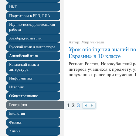
ИКТ
Подготовка к ЕГЭ, ГИА
Научно-исследовательская
работа
Алгебра,геометрия
Автор: Мир учителя
Русский язык и литература
Урок обобщения знаний по
Евразии» в 10 классе
Английский язык
Регион: Россия, Новокубанский р
Казахский язык и
интереса учащихся к предмету, у
литература
полученных ранее при изучении
Информатика
История
Обществознание
География
1
2
3
Назад
Вперед
Биология
Физика
Химия