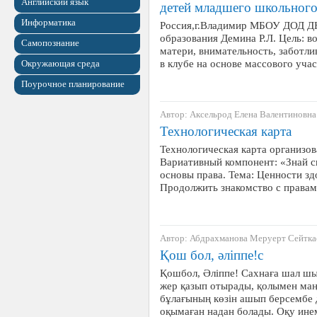
Английский язык
детей младшего школьного
Информатика
Россия,г.Владимир МБОУ ДОД Д
образования Демина Р.Л. Цель: 
Самопознание
матери, внимательность, заботл
в клубе на основе массового уча
Окружающая среда
Поурочное планирование
Автор: Аксельрод Елена Валентиновна
Технологическая карта
Технологическая карта организо
Вариативный компонент: «Знай св
основы права. Тема: Ценности зд
Продолжить знакомство с правам
Автор: Абдрахманова Меруерт Сейтк
Қош бол, әліппе!с
Қошбол, Әліппе! Сахнаға шал шы
жер қазып отырады, қолымен маң
бұлағының көзін ашып берсембе 
оқымаған надан болады. Оқу ине