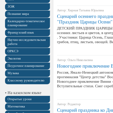
ЗОЖ
Автор: Хирная Татьяна Юрьевна
Познание мира
Сценарий осеннего праздн
Календарно-тематическое
"Праздник Царицы Осени"
планирование
ДЕТСКИЙ ПРАЗДНИК ЦАРИЦЫ ОС
Французский язык
осенних листьев и цветов, в цен
. Участники: Царица Осень, Глаш
Научно-исследовательская
грибов, птиц, листьев, овощей.
работа
ОРКСЭ
Экология
Автор: Ольга Николаевна
Новогоднее приключение 
Поурочное планирование
Россия, Ямало-Ненецкий автоно
Музыка
прогимназия "Центр детства" Во
Классному руководителю
Новогоднее приключение Винни -
Вступительные стихи. Снег сере
• На казахском языке
Открытые уроки
Автор: Редактор
Математика
Сценарий праздника ко Дн