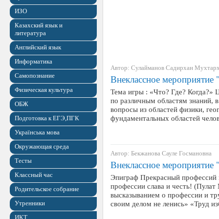
ИЗО
Казахский язык и
литература
Английский язык
Информатика
Автор: Сулайманов Садирхан Мухтар
Самопознание
Внеклассное мероприятие "
Физическая культура
Тема игры : «Что? Где? Когда?» 
по различным областям знаний, 
ОБЖ
вопросы из областей физики, гео
фундаментальных областей чело
Подготовка к ЕГЭ,ПГК
Українська мова
Окружающая среда
Автор: Бекжанова Сауле Госмановна
Тесты
Внеклассное мероприятие 
Классный час
Эпиграф Прекрасный профессий н
профессии слава и честь! (Пулат
Родительское собрание
высказыванием о профессии и труд
Утренники
своим делом не ленись» «Труд из
ИКТ